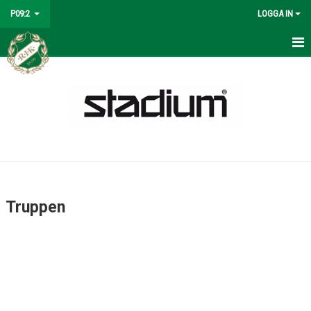
P09:2
LOGGA IN
HEM
NYHETER
MATCHER
KALENDER
TRUPPEN
Truppen
LAGETS SPONSORER
BILDGALLERI
DOKUMENT
KONTAKT