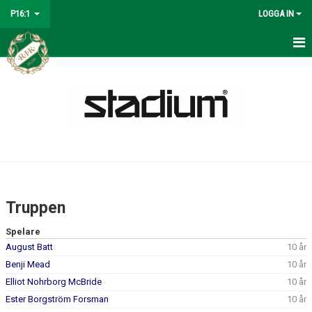
P16:1
LOGGA IN
HEM
NYHETER
KALENDER
MATCHER
TRUPPEN
Truppen
BILDGALLERI
Spelare
August Batt
10 år
DOKUMENT
Benji Mead
10 år
KONTAKT
Elliot Nohrborg McBride
10 år
Ester Borgström Forsman
10 år