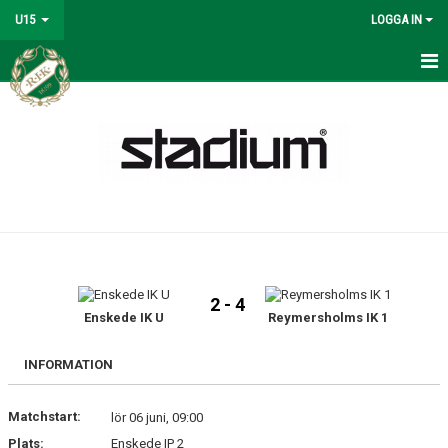
U15
LOGGA IN
HEM
NYHETER
KALENDER
GÄSTBOK
BILDGALLERI
2 - 4
DOKUMENT
Enskede IK U
Reymersholms IK 1
KONTAKT
INFORMATION
MATCHER
Matchstart:
lör 06 juni, 09:00
Plats:
Enskede IP 2