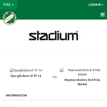
P15:2
LOGGA IN
HEM
NYHETER
KALENDER
MATCHER
TRUPPEN
BILDGALLERI
Djurgårdens IF FF 14
vs
Reymersholms IK 8 från
Medel
DOKUMENT
INFORMATION
KONTAKT