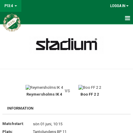
P13:4
LOGGA IN
HEM
NYHETER
KALENDER
MATCHER
TRUPPEN
vs
BILDGALLERI
Reymersholms IK 4
Boo FF 2 2
DOKUMENT
INFORMATION
KONTAKT
Matchstart:
sön 01 juni, 10:15
Plats:
Tantolundens BP 11