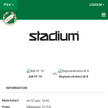
P13:4
LOGGA IN
HEM
NYHETER
KALENDER
MATCHER
TRUPPEN
vs
BILDGALLERI
AIK FF 19
Reymersholms IK 8
DOKUMENT
INFORMATION
KONTAKT
Matchstart:
lör 07 juni, 16:30
Plats:
Råstasjön 12 (T4)