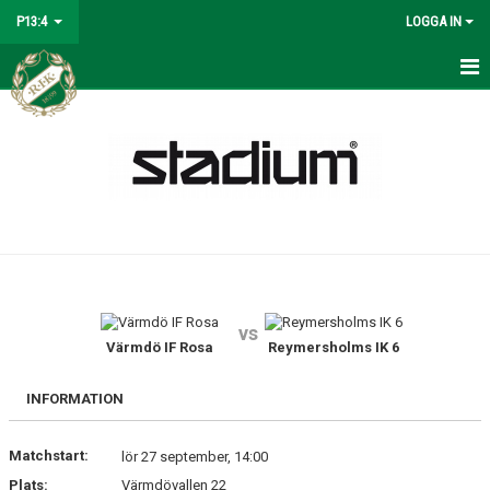
P13:4
LOGGA IN
HEM
NYHETER
KALENDER
MATCHER
TRUPPEN
vs
BILDGALLERI
Värmdö IF Rosa
Reymersholms IK 6
DOKUMENT
INFORMATION
KONTAKT
Matchstart:
lör 27 september, 14:00
Plats:
Värmdövallen 22