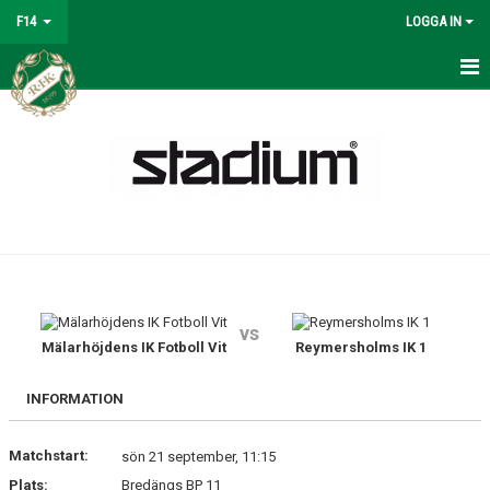
F14
LOGGA IN
HEM
NYHETER
KALENDER
MATCHER
TRUPPEN
vs
BILDGALLERI
Mälarhöjdens IK Fotboll Vit
Reymersholms IK 1
DOKUMENT
INFORMATION
KONTAKT
Matchstart:
sön 21 september, 11:15
Plats:
Bredängs BP 11