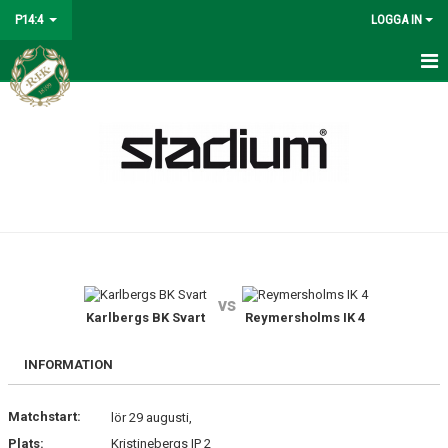
P14:4
LOGGA IN
HEM
NYHETER
KALENDER
MATCHER
TRUPPEN
vs
BILDGALLERI
Karlbergs BK Svart
Reymersholms IK 4
DOKUMENT
INFORMATION
KONTAKT
Matchstart:
lör 29 augusti,
Plats:
Kristinebergs IP 2