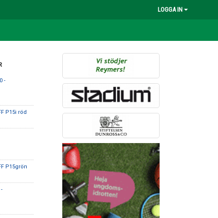
LOGGA IN
R
 -
FF P15i röd
FF P15grön
-