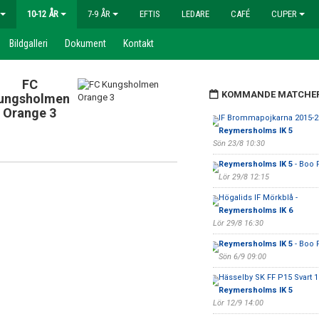
10-12 ÅR
7-9 ÅR
EFTIS
LEDARE
CAFÉ
CUPER
Bildgalleri
Dokument
Kontakt
FC
KOMMANDE MATCHE
ungsholmen
Orange 3
IF Brommapojkarna 2015-20
Reymersholms IK 5
Sön 23/8 10:30
Reymersholms IK 5
- Boo 
Lör 29/8 12:15
Högalids IF Mörkblå -
Reymersholms IK 6
Lör 29/8 16:30
Reymersholms IK 5
- Boo 
Sön 6/9 09:00
Hässelby SK FF P15 Svart 1 
Reymersholms IK 5
Lör 12/9 14:00