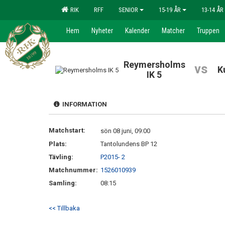
RIK
RFF
SENIOR
15-19 ÅR
13-14 ÅR
Hem
Nyheter
Kalender
Matcher
Truppen
Reymersholms
vs
K
IK 5
INFORMATION
Matchstart:
sön 08 juni, 09:00
Plats:
Tantolundens BP 12
Tävling:
P2015- 2
Matchnummer:
1526010939
Samling:
08:15
<< Tillbaka