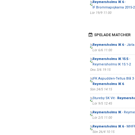
Reymersholms IK 6
-
IF Brommapojkarna 2015-2
Lör 19/9 11:00
SPELADE MATCHER
Reymersholms IK 6
- Järla
Lör 6/6 11:00
Reymersholms IK 15:5
-
Reymersholms IK 15:1-2
Ons 3/6 19:15
IFK Aspudden-Tellus Blå 3 
Reymersholms IK 6
Sön 24/5 14:15
Stureby SK Vit -
Reymersho
Lör 9/5 12:45
Reymersholms IK
- Reyme
Lör 2/5 11:00
Reymersholms IK 6
- MHFF
Sön 26/4 10:15