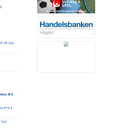
3
 IF FK Gul
-
lms IK 5
rs P15:4
 Gul