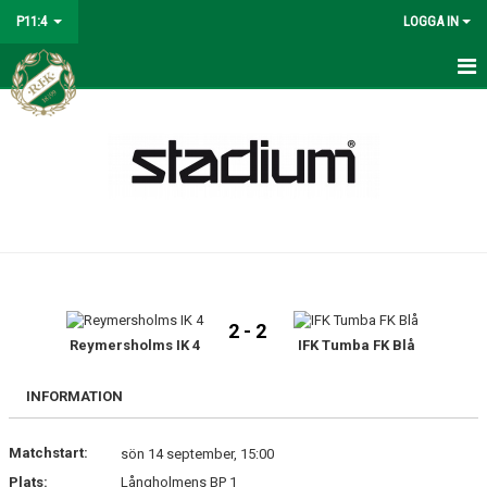
P11:4
LOGGA IN
HEM
NYHETER
KALENDER
MATCHER
TRUPPEN
2 - 2
BILDGALLERI
Reymersholms IK 4
IFK Tumba FK Blå
DOKUMENT
INFORMATION
KONTAKT
Matchstart:
sön 14 september, 15:00
Plats:
Långholmens BP 1