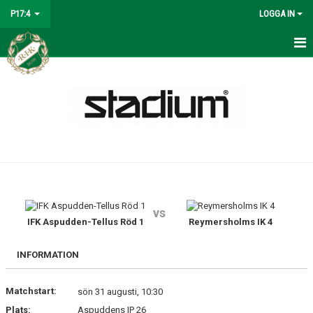
P17:4
LOGGA IN
HEM
NYHETER
KALENDER
MATCHER
TRUPPEN
vs
BILDGALLERI
IFK Aspudden-Tellus Röd 1
Reymersholms IK 4
DOKUMENT
INFORMATION
KONTAKT
Matchstart:
sön 31 augusti, 10:30
Plats:
Aspuddens IP 26