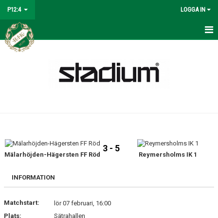
P12:4
LOGGA IN
HEM
KALENDER
MATCHER
NYHETER
TRUPPEN
3 - 5
BILDGALLERI
Mälarhöjden-Hägersten FF Röd
Reymersholms IK 1
DOKUMENT
INFORMATION
KONTAKT
Matchstart:
lör 07 februari, 16:00
Plats:
Sätrahallen