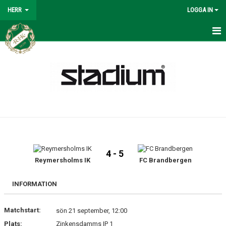
HERR
LOGGA IN
HERR
NYHETER
KALENDER
MATCHER
SPELSCHEMA 2026
4 - 5
TRUPPEN
Reymersholms IK
FC Brandbergen
BILDGALLERI
INFORMATION
KONTAKT
Matchstart:
sön 21 september, 12:00
Plats:
Zinkensdamms IP 1