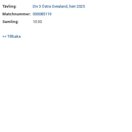
Tävling:
Div 3 Östra Svealand, herr 2025
Matchnummer:
000085119
Samling:
10:30
<< Tillbaka