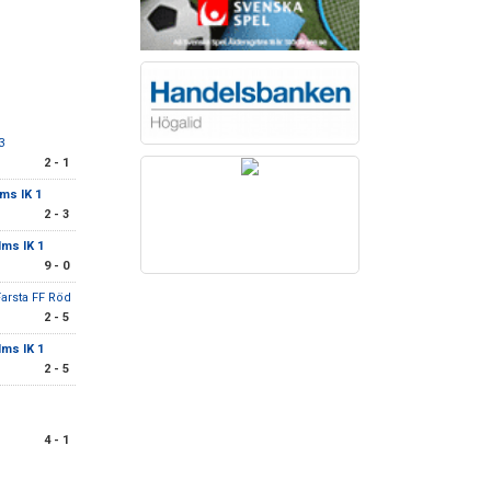
3
2 - 1
ms IK 1
2 - 3
ms IK 1
9 - 0
Farsta FF Röd
2 - 5
ms IK 1
2 - 5
4 - 1