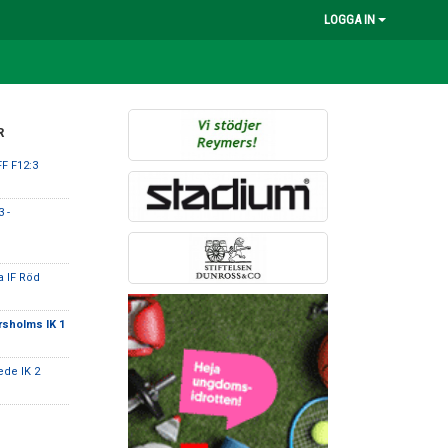
LOGGA IN
R
FF F12:3
 -
a IF Röd
sholms IK 1
ede IK 2