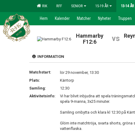
RIK
RFF
SENIOR
15-19 ÅR
13-14 ÅR
Hem
Kalender
Matcher
Nyheter
Truppen
Hammarby
Rey
vs
F12:6
INFORMATION
Matchstart:
lör 29 november, 13:30
Plats:
Kärrtorp
Samling:
12:30
Aktivitetsinfo:
Vi har blivit inbjudna att spela träningsm
spela 9-manna, 3x25 minuter.
Samling ombytta och klara kl 12:30 på Kärrt
Glöm inte matchtröja, svarta shorts, gröna
vattenflaska.