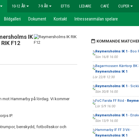
10-12 ÅR
7-9 ÅR
EFTIS
LEDARE
CAFÉ
CUPER
Bildgalleri
Dokument
Kontakt
Intresseanmälan spelare
mersholms IK
KOMMANDE MATCHE
RIK F12
Reymersholms IK 1
- Boo 
Sön 16/8 16:00
Bagarmossen Kärrtorp BK 3
Reymersholms IK 1
Lör 22/8 12:30
Reymersholms IK 1
- Sickl
Sön 30/8 16:00
atch mot Hammarby på lördag. Vi kommer
FoC Farsta FF Röd -
Reymer
Lör 5/9 16:00
orps IP.
Reymersholms IK 1
- Ensk
Sön 13/9 16:00
 strumpor, benskydd, fotbollsskor och
Hammarby IF FF 3 Vit -
Reymersholms IK 1