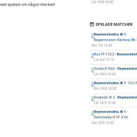
Lör 19/9 10:30
 med spelare om någon inte kan!
SPELADE MATCHER
Reymersholms IK 1
-
Bagarmossen Kärrtorp BK 
Sön 7/6 16:30
Boo FF F12:3 -
Reymershol
Lör 6/6 15:15
Sickla IF Röd -
Reymershol
Lör 30/5 12:30
Reymersholms IK 1
- FoC 
Sön 24/5 16:30
Enskede IK 2 -
Reymershol
Lör 16/5 12:00
Reymersholms IK 1
-
Hammarby IF FF 3 Vit
Sön 10/5 16:30