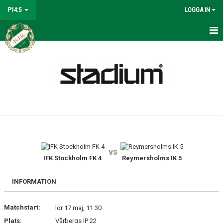
P14:5
LOGGA IN
HEM
NYHETER
KALENDER
MATCHER
TRUPPEN
vs
BILDGALLERI
IFK Stockholm FK 4
Reymersholms IK 5
DOKUMENT
INFORMATION
KONTAKT
Matchstart:
lör 17 maj, 11:30
Plats:
Vårbergs IP 22