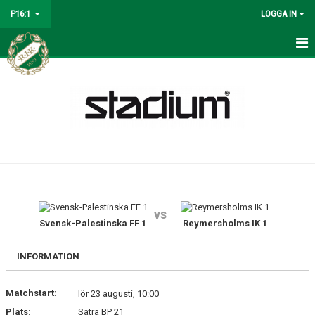
P16:1
LOGGA IN
HEM
NYHETER
KALENDER
MATCHER
TRUPPEN
vs
BILDGALLERI
Svensk-Palestinska FF 1
Reymersholms IK 1
DOKUMENT
INFORMATION
KONTAKT
Matchstart:
lör 23 augusti, 10:00
Plats:
Sätra BP 21