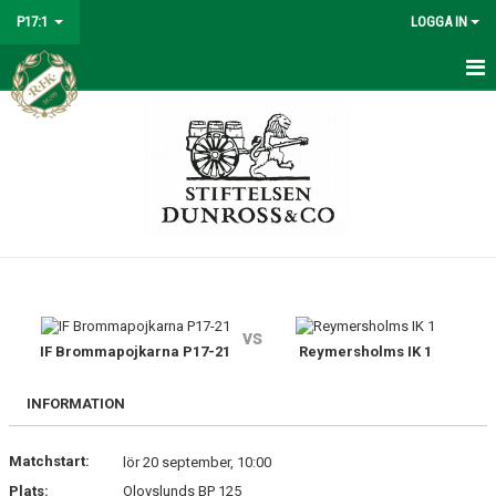
P17:1
LOGGA IN
HEM
NYHETER
KALENDER
MATCHER
TRUPPEN
vs
BILDGALLERI
IF Brommapojkarna P17-21
Reymersholms IK 1
DOKUMENT
INFORMATION
KONTAKT
Matchstart:
lör 20 september, 10:00
Plats:
Olovslunds BP 125