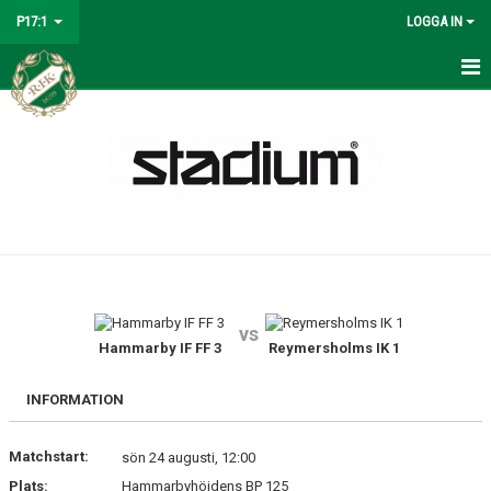
P17:1
LOGGA IN
HEM
NYHETER
KALENDER
MATCHER
TRUPPEN
vs
BILDGALLERI
Hammarby IF FF 3
Reymersholms IK 1
DOKUMENT
INFORMATION
KONTAKT
Matchstart:
sön 24 augusti, 12:00
Plats:
Hammarbyhöjdens BP 125