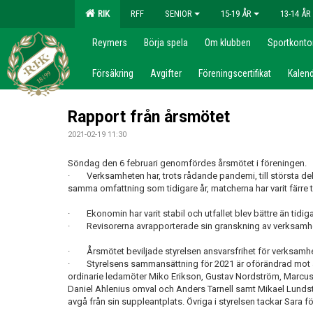
RIK
RFF
SENIOR
15-19 ÅR
13-14 ÅR
Reymers
Börja spela
Om klubben
Sportkonto
Försäkring
Avgifter
Föreningscertifikat
Kalend
Rapport från årsmötet
2021-02-19 11:30
Söndag den 6 februari genomfördes årsmötet i föreningen.
· Verksamheten har, trots rådande pandemi, till största del 
samma omfattning som tidigare år, matcherna har varit färre til
· Ekonomin har varit stabil och utfallet blev bättre än tidiga
· Revisorerna avrapporterade sin granskning av verksamhe
· Årsmötet beviljade styrelsen ansvarsfrihet för verksamhe
· Styrelsens sammansättning för 2021 är oförändrad mot å
ordinarie ledamöter Miko Erikson, Gustav Nordström, Marcus
Daniel Ahlenius omval och Anders Tarnell samt Mikael Lundste
avgå från sin suppleantplats. Övriga i styrelsen tackar Sara