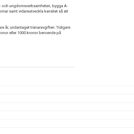
arn- och ungdomsverksamheten, bygga A-
mar samt vidareutveckla kansliet så att
e år, undantaget tränaravgiften. Tidigare
 kronor eller 1000 kronor beroende på