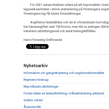
· För 2021 satsar klubben vidare på att höja kvalitén i b
lagsverksamheten i större utsträckning på föreningens ungdo
föreningens lag får bästa förutsättningar.
· Avgifterna fastställdes och de är oförändrade mot tidigar
har tränaravgiften varit 750 kronor, men blir nu antingen 500
tränarens utbildningsnivå och antal träningstillfällen
Hans Förnestig Ordförande
Nyhetsarkiv
Information om gängrekrytering och ungdomskriminalitet
Reymers Höstcup
Maj månads utbildningar
Första delen av ledarutbildning i målvaktsträning avklarad
Grattis Johan!
Årsmöte RIK