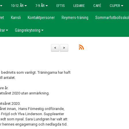
10-12 ÅR
7-9 ÅR
EFTIS
LEDARE
CAFÉ
CUPER
ret
Kansli
Kontaktpersoner
Reymers-träning
Sommarfotbollssko
rar
Gängrekrytering
<
>
bedrivits som vanligt. Träningarna har haft
l antalet.
re år.
tsåret 2020 utan anmärkning.
tsåret 2020.
ret innan, Hans Förnestig ordförande,
 Fröjd och Ylva Linderson. Suppleanter
dt som nyval. Sara Lundgren har valt att
 för hennes engagemang och nedlagda tid.