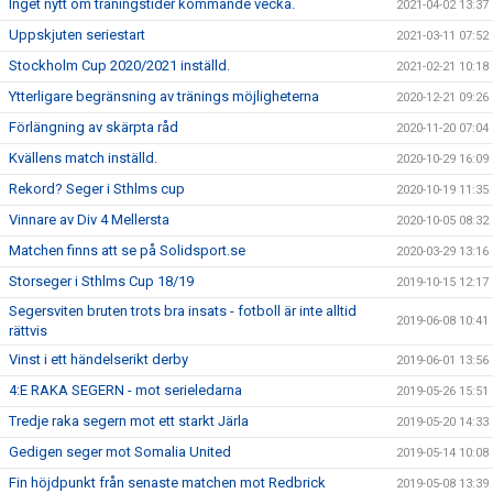
Inget nytt om träningstider kommande vecka.
2021-04-02 13:37
Uppskjuten seriestart
2021-03-11 07:52
Stockholm Cup 2020/2021 inställd.
2021-02-21 10:18
Ytterligare begränsning av tränings möjligheterna
2020-12-21 09:26
Förlängning av skärpta råd
2020-11-20 07:04
Kvällens match inställd.
2020-10-29 16:09
Rekord? Seger i Sthlms cup
2020-10-19 11:35
Vinnare av Div 4 Mellersta
2020-10-05 08:32
Matchen finns att se på Solidsport.se
2020-03-29 13:16
Storseger i Sthlms Cup 18/19
2019-10-15 12:17
Segersviten bruten trots bra insats - fotboll är inte alltid
2019-06-08 10:41
rättvis
Vinst i ett händelserikt derby
2019-06-01 13:56
4:E RAKA SEGERN - mot serieledarna
2019-05-26 15:51
Tredje raka segern mot ett starkt Järla
2019-05-20 14:33
Gedigen seger mot Somalia United
2019-05-14 10:08
Fin höjdpunkt från senaste matchen mot Redbrick
2019-05-08 13:39