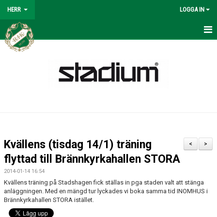
HERR
LOGGA IN
HERR
NYHETER
KALENDER
MATCHER
SPELSCHEMA 2026
Kvällens (tisdag 14/1) träning
<
>
TRUPPEN
flyttad till Brännkyrkahallen STORA
2014-01-14 16:54
BILDGALLERI
Kvällens träning på Stadshagen fick ställas in pga staden valt att stänga
anläggningen. Med en mängd tur lyckades vi boka samma tid INOMHUS i
KONTAKT
Brännkyrkahallen STORA istället.