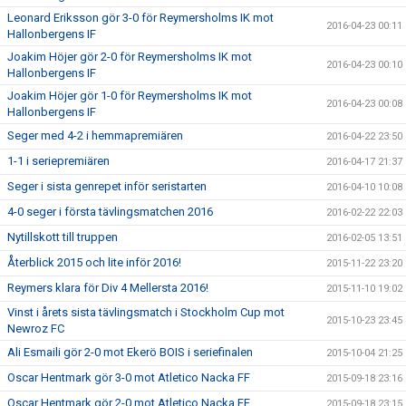
Leonard Eriksson gör 3-0 för Reymersholms IK mot
2016-04-23 00:11
Hallonbergens IF
Joakim Höjer gör 2-0 för Reymersholms IK mot
2016-04-23 00:10
Hallonbergens IF
Joakim Höjer gör 1-0 för Reymersholms IK mot
2016-04-23 00:08
Hallonbergens IF
Seger med 4-2 i hemmapremiären
2016-04-22 23:50
1-1 i seriepremiären
2016-04-17 21:37
Seger i sista genrepet inför seristarten
2016-04-10 10:08
4-0 seger i första tävlingsmatchen 2016
2016-02-22 22:03
Nytillskott till truppen
2016-02-05 13:51
Återblick 2015 och lite inför 2016!
2015-11-22 23:20
Reymers klara för Div 4 Mellersta 2016!
2015-11-10 19:02
Vinst i årets sista tävlingsmatch i Stockholm Cup mot
2015-10-23 23:45
Newroz FC
Ali Esmaili gör 2-0 mot Ekerö BOIS i seriefinalen
2015-10-04 21:25
Oscar Hentmark gör 3-0 mot Atletico Nacka FF
2015-09-18 23:16
Oscar Hentmark gör 2-0 mot Atletico Nacka FF
2015-09-18 23:15