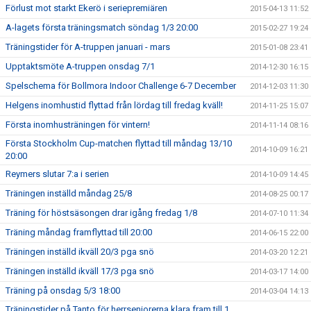
Förlust mot starkt Ekerö i seriepremiären
2015-04-13 11:52
A-lagets första träningsmatch söndag 1/3 20:00
2015-02-27 19:24
Träningstider för A-truppen januari - mars
2015-01-08 23:41
Upptaktsmöte A-truppen onsdag 7/1
2014-12-30 16:15
Spelschema för Bollmora Indoor Challenge 6-7 December
2014-12-03 11:30
Helgens inomhustid flyttad från lördag till fredag kväll!
2014-11-25 15:07
Första inomhusträningen för vintern!
2014-11-14 08:16
Första Stockholm Cup-matchen flyttad till måndag 13/10
2014-10-09 16:21
20:00
Reymers slutar 7:a i serien
2014-10-09 14:45
Träningen inställd måndag 25/8
2014-08-25 00:17
Träning för höstsäsongen drar igång fredag 1/8
2014-07-10 11:34
Träning måndag framflyttad till 20:00
2014-06-15 22:00
Träningen inställd ikväll 20/3 pga snö
2014-03-20 12:21
Träningen inställd ikväll 17/3 pga snö
2014-03-17 14:00
Träning på onsdag 5/3 18:00
2014-03-04 14:13
Träningstider på Tanto för herrseniorerna klara fram till 1