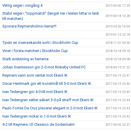
Viktig seger i omgång 4
2019-05-06 17:29
Stabil seger i "toppmatch" (längst ner i texten hittar ni länk
2019-04-18 10:28
till matchen)
Sponsra Reymersholms Herrar!!!
2019-03-26 14:04
2019-01-13 22:18
Tyvärr en överraskande sorti i Stockholm Cup
2018-11-01 09:50
Vinst i första matchen i Stockholm Cup
2018-10-18 09:18
Stark avslutning av herrarna
2018-10-18 09:08
Johan Svantesson gör 2-0 mot Rinkeby United FC
2018-04-19 21:22
Reymers vann som väntat mot Ekerö IK
2017-05-19 23:47
Oscar Hentmark gör ett konstmål till 5-0 mot Ekerö IK
2017-05-19 23:46
Ivan Tedengren gör 4-0 till mot Ekerö IK
2017-05-19 23:45
Ivan Tedengren sätter säkert 3-0 på straff mot Ekerö IK
2017-05-19 23:44
Paulo Fortes Da Cruz placerar elegant in 2-0 mot Ekerö IK
2017-05-19 23:43
Ivan Tedengren nickar in 1-0 mot Ekerö IK
2017-05-19 23:42
4-2 till Reymers i El Classico de Södermalm
2017-05-05 22:37