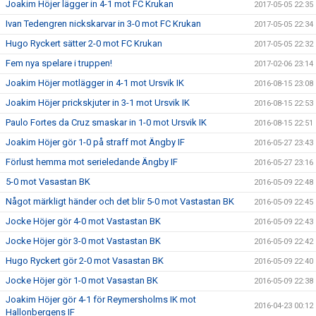
Joakim Höjer lägger in 4-1 mot FC Krukan
2017-05-05 22:35
Ivan Tedengren nickskarvar in 3-0 mot FC Krukan
2017-05-05 22:34
Hugo Ryckert sätter 2-0 mot FC Krukan
2017-05-05 22:32
Fem nya spelare i truppen!
2017-02-06 23:14
Joakim Höjer motlägger in 4-1 mot Ursvik IK
2016-08-15 23:08
Joakim Höjer prickskjuter in 3-1 mot Ursvik IK
2016-08-15 22:53
Paulo Fortes da Cruz smaskar in 1-0 mot Ursvik IK
2016-08-15 22:51
Joakim Höjer gör 1-0 på straff mot Ängby IF
2016-05-27 23:43
Förlust hemma mot serieledande Ängby IF
2016-05-27 23:16
5-0 mot Vasastan BK
2016-05-09 22:48
Något märkligt händer och det blir 5-0 mot Vastastan BK
2016-05-09 22:45
Jocke Höjer gör 4-0 mot Vastastan BK
2016-05-09 22:43
Jocke Höjer gör 3-0 mot Vastastan BK
2016-05-09 22:42
Hugo Ryckert gör 2-0 mot Vasastan BK
2016-05-09 22:40
Jocke Höjer gör 1-0 mot Vasastan BK
2016-05-09 22:38
Joakim Höjer gör 4-1 för Reymersholms IK mot
2016-04-23 00:12
Hallonbergens IF