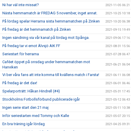
Ni har väl inte missat?
2021-11-05 06:21
Nästa hemmamatch är FREDAG 5 november, inget annat.
2021-10-25 10:18
På lördag spelar Herrarna sista hemmamatchen på Zinken
2021-10-20 06:38
På fredag är det hemmamatch på Zinken
2021-09-15 19:49
Ingen sändning via vår kanal på lördag mot Spånga.
2021-09-06 17:16
På fredag tar vi emot Älvsjö AIK FF
2021-08-31 15:56
Seriestart för herrarna
2021-07-28 06:47
Caféet öppet på onsdag under hemmamatchen mot
2021-06-21 06:04
Hanviken
Vi ber våra fans att inte komma till kvällens match i Farsta!
2021-06-11 06:08
På fredag är det dax!
2021-06-01 06:46
Spelarporträtt: Håkan Hindrell (#4)
2021-05-31 17:45
Stockholms Fotbollsförbund publicerade igår
2021-05-12 06:43
Ingen serie start den 21 maj
2021-05-11 10:38
Inför seriestarten med Tommy och Kalle
2021-05-07 20:15
En bra träning igår lördag
2021-04-25 09:31