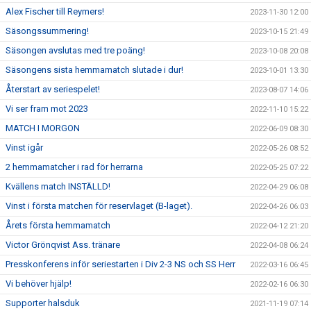
Alex Fischer till Reymers!
2023-11-30 12:00
Säsongssummering!
2023-10-15 21:49
Säsongen avslutas med tre poäng!
2023-10-08 20:08
Säsongens sista hemmamatch slutade i dur!
2023-10-01 13:30
Återstart av seriespelet!
2023-08-07 14:06
Vi ser fram mot 2023
2022-11-10 15:22
MATCH I MORGON
2022-06-09 08:30
Vinst igår
2022-05-26 08:52
2 hemmamatcher i rad för herrarna
2022-05-25 07:22
Kvällens match INSTÄLLD!
2022-04-29 06:08
Vinst i första matchen för reservlaget (B-laget).
2022-04-26 06:03
Årets första hemmamatch
2022-04-12 21:20
Victor Grönqvist Ass. tränare
2022-04-08 06:24
Presskonferens inför seriestarten i Div 2-3 NS och SS Herr
2022-03-16 06:45
Vi behöver hjälp!
2022-02-16 06:30
Supporter halsduk
2021-11-19 07:14