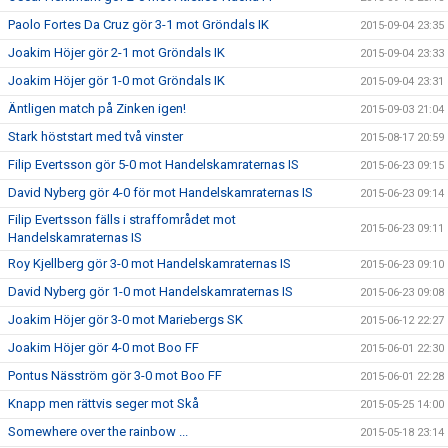
Paolo Fortes Da Cruz gör 3-1 mot Gröndals IK
2015-09-04 23:35
Joakim Höjer gör 2-1 mot Gröndals IK
2015-09-04 23:33
Joakim Höjer gör 1-0 mot Gröndals IK
2015-09-04 23:31
Äntligen match på Zinken igen!
2015-09-03 21:04
Stark höststart med två vinster
2015-08-17 20:59
Filip Evertsson gör 5-0 mot Handelskamraternas IS
2015-06-23 09:15
David Nyberg gör 4-0 för mot Handelskamraternas IS
2015-06-23 09:14
Filip Evertsson fälls i straffområdet mot
2015-06-23 09:11
Handelskamraternas IS
Roy Kjellberg gör 3-0 mot Handelskamraternas IS
2015-06-23 09:10
David Nyberg gör 1-0 mot Handelskamraternas IS
2015-06-23 09:08
Joakim Höjer gör 3-0 mot Mariebergs SK
2015-06-12 22:27
Joakim Höjer gör 4-0 mot Boo FF
2015-06-01 22:30
Pontus Näsström gör 3-0 mot Boo FF
2015-06-01 22:28
Knapp men rättvis seger mot Skå
2015-05-25 14:00
Somewhere over the rainbow ...
2015-05-18 23:14