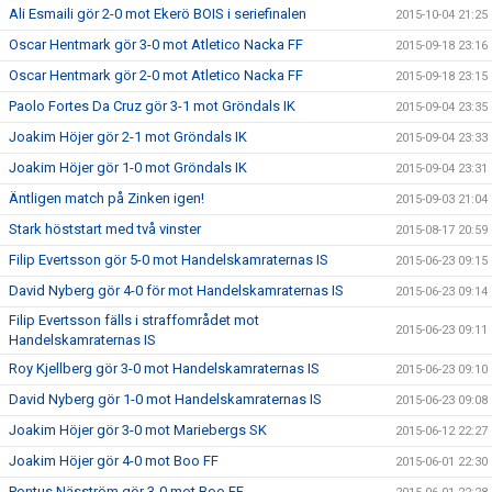
Ali Esmaili gör 2-0 mot Ekerö BOIS i seriefinalen
2015-10-04 21:25
Oscar Hentmark gör 3-0 mot Atletico Nacka FF
2015-09-18 23:16
Oscar Hentmark gör 2-0 mot Atletico Nacka FF
2015-09-18 23:15
Paolo Fortes Da Cruz gör 3-1 mot Gröndals IK
2015-09-04 23:35
Joakim Höjer gör 2-1 mot Gröndals IK
2015-09-04 23:33
Joakim Höjer gör 1-0 mot Gröndals IK
2015-09-04 23:31
Äntligen match på Zinken igen!
2015-09-03 21:04
Stark höststart med två vinster
2015-08-17 20:59
Filip Evertsson gör 5-0 mot Handelskamraternas IS
2015-06-23 09:15
David Nyberg gör 4-0 för mot Handelskamraternas IS
2015-06-23 09:14
Filip Evertsson fälls i straffområdet mot
2015-06-23 09:11
Handelskamraternas IS
Roy Kjellberg gör 3-0 mot Handelskamraternas IS
2015-06-23 09:10
David Nyberg gör 1-0 mot Handelskamraternas IS
2015-06-23 09:08
Joakim Höjer gör 3-0 mot Mariebergs SK
2015-06-12 22:27
Joakim Höjer gör 4-0 mot Boo FF
2015-06-01 22:30
Pontus Näsström gör 3-0 mot Boo FF