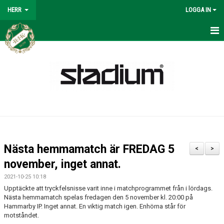
HERR
LOGGA IN
HERR
NYHETER
KALENDER
MATCHER
SPELSCHEMA 2026
Nästa hemmamatch är FREDAG 5
<
>
TRUPPEN
november, inget annat.
2021-10-25 10:18
BILDGALLERI
Upptäckte att tryckfelsnisse varit inne i matchprogrammet från i lördags.
Nästa hemmamatch spelas fredagen den 5 november kl. 20:00 på
KONTAKT
Hammarby IP. Inget annat. En viktig match igen. Enhörna står för
motståndet.