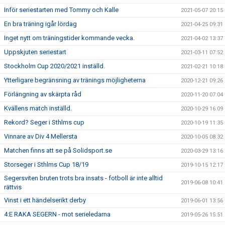
Inför seriestarten med Tommy och Kalle
2021-05-07 20:15
En bra träning igår lördag
2021-04-25 09:31
Inget nytt om träningstider kommande vecka.
2021-04-02 13:37
Uppskjuten seriestart
2021-03-11 07:52
Stockholm Cup 2020/2021 inställd.
2021-02-21 10:18
Ytterligare begränsning av tränings möjligheterna
2020-12-21 09:26
Förlängning av skärpta råd
2020-11-20 07:04
Kvällens match inställd.
2020-10-29 16:09
Rekord? Seger i Sthlms cup
2020-10-19 11:35
Vinnare av Div 4 Mellersta
2020-10-05 08:32
Matchen finns att se på Solidsport.se
2020-03-29 13:16
Storseger i Sthlms Cup 18/19
2019-10-15 12:17
Segersviten bruten trots bra insats - fotboll är inte alltid
2019-06-08 10:41
rättvis
Vinst i ett händelserikt derby
2019-06-01 13:56
4:E RAKA SEGERN - mot serieledarna
2019-05-26 15:51