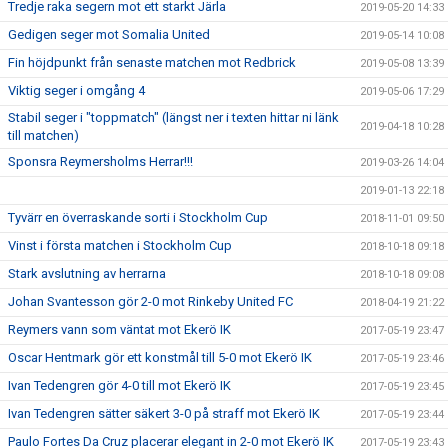
Tredje raka segern mot ett starkt Järla
2019-05-20 14:33
Gedigen seger mot Somalia United
2019-05-14 10:08
Fin höjdpunkt från senaste matchen mot Redbrick
2019-05-08 13:39
Viktig seger i omgång 4
2019-05-06 17:29
Stabil seger i "toppmatch" (längst ner i texten hittar ni länk
2019-04-18 10:28
till matchen)
Sponsra Reymersholms Herrar!!!
2019-03-26 14:04
2019-01-13 22:18
Tyvärr en överraskande sorti i Stockholm Cup
2018-11-01 09:50
Vinst i första matchen i Stockholm Cup
2018-10-18 09:18
Stark avslutning av herrarna
2018-10-18 09:08
Johan Svantesson gör 2-0 mot Rinkeby United FC
2018-04-19 21:22
Reymers vann som väntat mot Ekerö IK
2017-05-19 23:47
Oscar Hentmark gör ett konstmål till 5-0 mot Ekerö IK
2017-05-19 23:46
Ivan Tedengren gör 4-0 till mot Ekerö IK
2017-05-19 23:45
Ivan Tedengren sätter säkert 3-0 på straff mot Ekerö IK
2017-05-19 23:44
Paulo Fortes Da Cruz placerar elegant in 2-0 mot Ekerö IK
2017-05-19 23:43