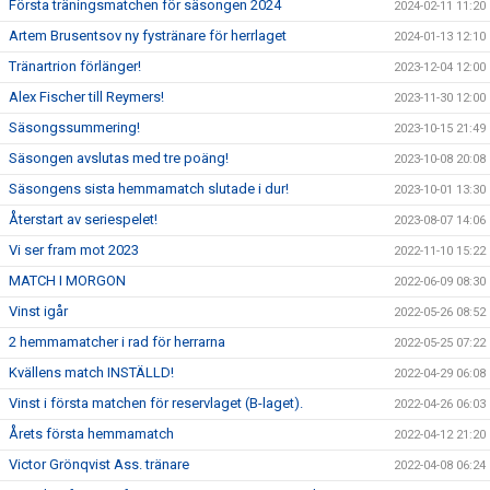
Första träningsmatchen för säsongen 2024
2024-02-11 11:20
Artem Brusentsov ny fystränare för herrlaget
2024-01-13 12:10
Tränartrion förlänger!
2023-12-04 12:00
Alex Fischer till Reymers!
2023-11-30 12:00
Säsongssummering!
2023-10-15 21:49
Säsongen avslutas med tre poäng!
2023-10-08 20:08
Säsongens sista hemmamatch slutade i dur!
2023-10-01 13:30
Återstart av seriespelet!
2023-08-07 14:06
Vi ser fram mot 2023
2022-11-10 15:22
MATCH I MORGON
2022-06-09 08:30
Vinst igår
2022-05-26 08:52
2 hemmamatcher i rad för herrarna
2022-05-25 07:22
Kvällens match INSTÄLLD!
2022-04-29 06:08
Vinst i första matchen för reservlaget (B-laget).
2022-04-26 06:03
Årets första hemmamatch
2022-04-12 21:20
Victor Grönqvist Ass. tränare
2022-04-08 06:24