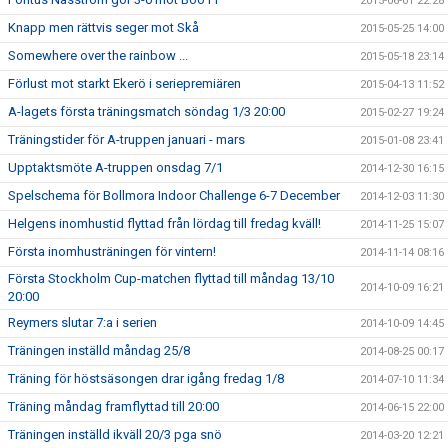
2015-06-01 22:28
Knapp men rättvis seger mot Skå
2015-05-25 14:00
Somewhere over the rainbow ...
2015-05-18 23:14
Förlust mot starkt Ekerö i seriepremiären
2015-04-13 11:52
A-lagets första träningsmatch söndag 1/3 20:00
2015-02-27 19:24
Träningstider för A-truppen januari - mars
2015-01-08 23:41
Upptaktsmöte A-truppen onsdag 7/1
2014-12-30 16:15
Spelschema för Bollmora Indoor Challenge 6-7 December
2014-12-03 11:30
Helgens inomhustid flyttad från lördag till fredag kväll!
2014-11-25 15:07
Första inomhusträningen för vintern!
2014-11-14 08:16
Första Stockholm Cup-matchen flyttad till måndag 13/10
2014-10-09 16:21
20:00
Reymers slutar 7:a i serien
2014-10-09 14:45
Träningen inställd måndag 25/8
2014-08-25 00:17
Träning för höstsäsongen drar igång fredag 1/8
2014-07-10 11:34
Träning måndag framflyttad till 20:00
2014-06-15 22:00
Träningen inställd ikväll 20/3 pga snö
2014-03-20 12:21