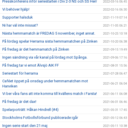
Presskonferens inför seriestarten i Div 2-3 NS och SS Herr
2022-03-16 06:45
Vi behöver hjälp!
2022-02-16 06:30
Supporter halsduk
2021-11-19 07:14
Ni har väl inte missat?
2021-11-05 06:21
Nästa hemmamatch är FREDAG 5 november, inget annat.
2021-10-25 10:18
På lördag spelar Herrarna sista hemmamatchen på Zinken
2021-10-20 06:38
På fredag är det hemmamatch på Zinken
2021-09-15 19:49
Ingen sändning via vår kanal på lördag mot Spånga.
2021-09-06 17:16
På fredag tar vi emot Älvsjö AIK FF
2021-08-31 15:56
Seriestart för herrarna
2021-07-28 06:47
Caféet öppet på onsdag under hemmamatchen mot
2021-06-21 06:04
Hanviken
Vi ber våra fans att inte komma till kvällens match i Farsta!
2021-06-11 06:08
På fredag är det dax!
2021-06-01 06:46
Spelarporträtt: Håkan Hindrell (#4)
2021-05-31 17:45
Stockholms Fotbollsförbund publicerade igår
2021-05-12 06:43
Ingen serie start den 21 maj
2021-05-11 10:38