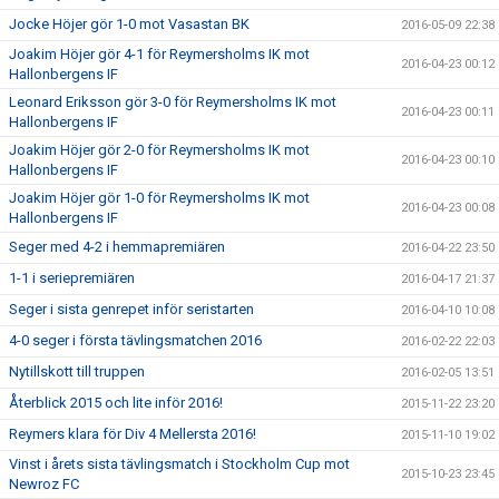
Jocke Höjer gör 1-0 mot Vasastan BK
2016-05-09 22:38
Joakim Höjer gör 4-1 för Reymersholms IK mot
2016-04-23 00:12
Hallonbergens IF
Leonard Eriksson gör 3-0 för Reymersholms IK mot
2016-04-23 00:11
Hallonbergens IF
Joakim Höjer gör 2-0 för Reymersholms IK mot
2016-04-23 00:10
Hallonbergens IF
Joakim Höjer gör 1-0 för Reymersholms IK mot
2016-04-23 00:08
Hallonbergens IF
Seger med 4-2 i hemmapremiären
2016-04-22 23:50
1-1 i seriepremiären
2016-04-17 21:37
Seger i sista genrepet inför seristarten
2016-04-10 10:08
4-0 seger i första tävlingsmatchen 2016
2016-02-22 22:03
Nytillskott till truppen
2016-02-05 13:51
Återblick 2015 och lite inför 2016!
2015-11-22 23:20
Reymers klara för Div 4 Mellersta 2016!
2015-11-10 19:02
Vinst i årets sista tävlingsmatch i Stockholm Cup mot
2015-10-23 23:45
Newroz FC