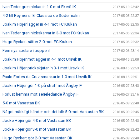
Ivan Tedengren nickar in 1-0 mot Ekerö IK
2017-05-19 23:42
4-2 till Reymers i El Classico de Södermalm
2017-05-05 22:37
Joakim Höjer lägger in 4-1 mot FC Krukan
2017-05-05 22:35
Ivan Tedengren nickskarvar in 3-0 mot FC Krukan
2017-05-05 22:34
Hugo Ryckert sätter 2-0 mot FC Krukan
2017-05-05 22:32
Fem nya spelare i truppen!
2017-02-06 23:14
Joakim Höjer motlägger in 4-1 mot Ursvik IK
2016-08-15 23:08
Joakim Höjer prickskjuter in 3-1 mot Ursvik IK
2016-08-15 22:53
Paulo Fortes da Cruz smaskar in 1-0 mot Ursvik IK
2016-08-15 22:51
Joakim Höjer gör 1-0 på straff mot Ängby IF
2016-05-27 23:43
Förlust hemma mot serieledande Ängby IF
2016-05-27 23:16
5-0 mot Vasastan BK
2016-05-09 22:48
Något märkligt händer och det blir 5-0 mot Vastastan BK
2016-05-09 22:45
Jocke Höjer gör 4-0 mot Vastastan BK
2016-05-09 22:43
Jocke Höjer gör 3-0 mot Vastastan BK
2016-05-09 22:42
Hugo Ryckert gör 2-0 mot Vasastan BK
2016-05-09 22:40