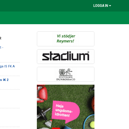
LOGGA IN
R
1 -
ga IS FK A
 IK 2