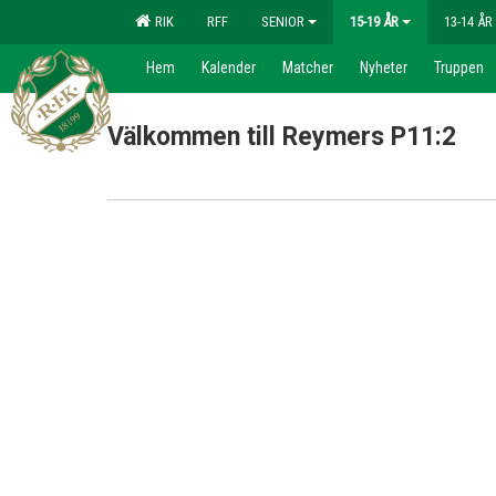
RIK
RFF
SENIOR
15-19 ÅR
13-14 ÅR
Hem
Kalender
Matcher
Nyheter
Truppen
Välkommen till Reymers P11:2