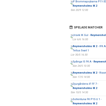
IF Brommapojkarna P11-33
Reymersholms IK 2
Sön 20/9 12:00
SPELADE MATCHER
Ursvik IK Gul -
Reymershol
Lör 6/6 16:00
Reymersholms IK 2
- IFK 
Tellus Svart 1
Lör 30/5 16:30
Spånga IS FK A -
Reymersh
Sön 24/5 10:30
Reymersholms IK 2
- Rissn
Sön 17/5 14:00
Djurgårdens IF FF 7 -
Reymersholms IK 2
Sön 10/5 14:30
Sollentuna FK P15 U 1 -
Reymersholms IK 2