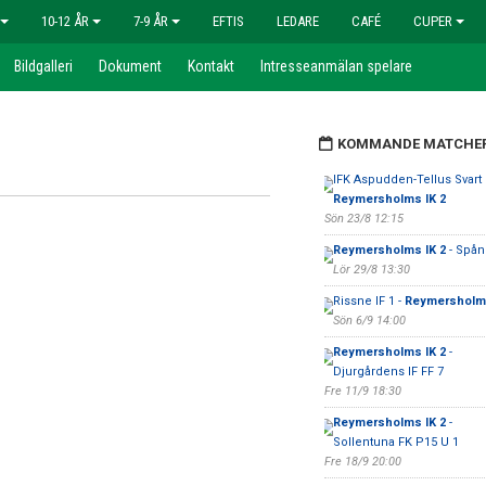
10-12 ÅR
7-9 ÅR
EFTIS
LEDARE
CAFÉ
CUPER
Bildgalleri
Dokument
Kontakt
Intresseanmälan spelare
KOMMANDE MATCHE
IFK Aspudden-Tellus Svart 
Reymersholms IK 2
Sön 23/8 12:15
Reymersholms IK 2
- Spån
Lör 29/8 13:30
Rissne IF 1 -
Reymersholms
Sön 6/9 14:00
Reymersholms IK 2
-
Djurgårdens IF FF 7
Fre 11/9 18:30
Reymersholms IK 2
-
Sollentuna FK P15 U 1
Fre 18/9 20:00