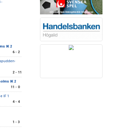
 -
ms IK 2
6 - 2
Aspudden-
2 - 11
olms IK 2
11 - 0
e IF 1
4 - 4
1 - 3