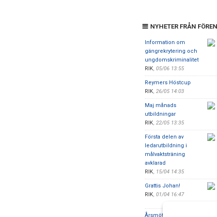
NYHETER FRÅN FÖRE
Information om
gängrekrytering och
ungdomskriminalitet
RIK
,
05/06 13:55
Reymers Höstcup
RIK
,
26/05 14:03
Maj månads
utbildningar
RIK
,
22/05 13:35
Första delen av
ledarutbildning i
målvaktsträning
avklarad
RIK
,
15/04 14:35
Grattis Johan!
RIK
,
01/04 16:47
Årsmöte RIK