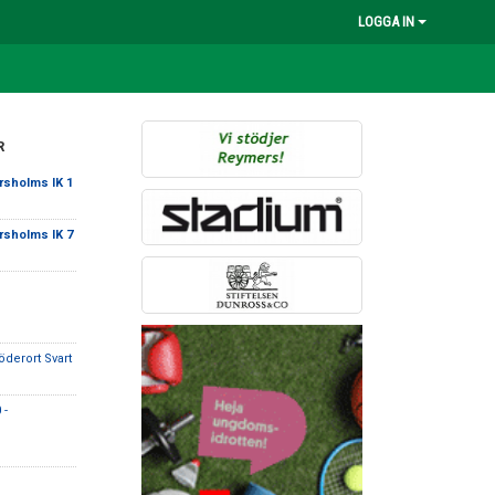
LOGGA IN
R
sholms IK 1
sholms IK 7
öderort Svart
 -