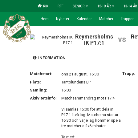
RIK
RFF
SENIOR
15-19 ÅR
13-14 ÅR
Hem
Nyheter
Kalender
Matcher
Truppen
Reymersholms
Re
vs
IK P17:1
INFORMATION
Trupp:
Matchstart:
ons 21 augusti, 16:30
Plats:
Tantolundens BP
Samling:
16:00
Aktivitetsinfo:
Matchsammandrag mot P17:4
Vi samlas 16:00 för att dela in
P17:1 i två lag. Matcherna startar
16:30 och varje lag kommer spela
tre matcher a 2x6 minuter.
Ta med: