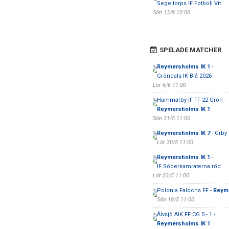
Segeltorps IF Fotboll Vit
Sön 13/9 10:00
SPELADE MATCHER
Reymersholms IK 1
-
Gröndals IK Blå 2026
Lör 6/6 11:00
Hammarby IF FF 22 Grön -
Reymersholms IK 1
Sön 31/5 11:00
Reymersholms IK 7
- Örby 
Lör 30/5 11:00
Reymersholms IK 1
-
IF Söderkamraterna röd
Lör 23/5 11:00
Polonia Falocns FF -
Reym
Sön 10/5 11:00
Älvsjö AIK FF CG 5 - 1 -
Reymersholms IK 1