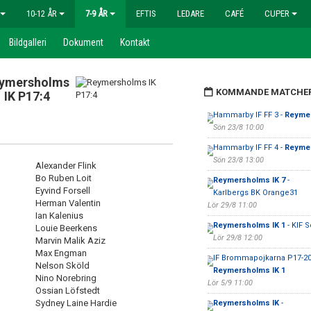
10-12 ÅR
7-9 ÅR
EFTIS
LEDARE
CAFÉ
CUPER
Bildgalleri
Dokument
Kontakt
ymersholms
KOMMANDE MATCHE
IK P17:4
Hammarby IF FF 3 -
Reymer
Sön 23/8 10:00
Hammarby IF FF 4 -
Reymer
Sön 23/8 13:00
Alexander Flink
Bo Ruben Loit
Reymersholms IK 7
-
Eyvind Forsell
Karlbergs BK Orange31
Herman Valentin
Lör 29/8 11:00
Ian Kalenius
Reymersholms IK 1
- KIF S
Louie Beerkens
Lör 29/8 12:00
Marvin Malik Aziz
Max Engman
IF Brommapojkarna P17-20
Nelson Sköld
Reymersholms IK 1
Nino Norebring
Lör 5/9 11:00
Ossian Löfstedt
Sydney Laine Hardie
Reymersholms IK
-