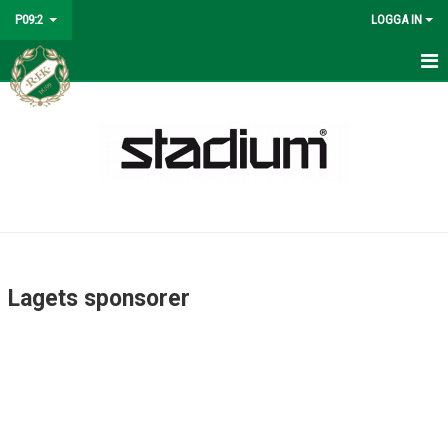
P09:2
LOGGA IN
HEM
NYHETER
MATCHER
KALENDER
TRUPPEN
Lagets sponsorer
LAGETS SPONSORER
BILDGALLERI
DOKUMENT
KONTAKT