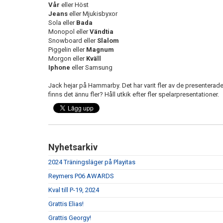
Vår
eller Höst
Jeans
eller Mjukisbyxor
Sola eller
Bada
Monopol
eller
Vändtia
Snowboard eller
Slalom
Piggelin eller
Magnum
Morgon eller
Kväll
Iphone
eller Samsung
Jack hejar på Hammarby. Det har varit fler av de presenterad
finns det ännu fler? Håll utkik efter fler spelarpresentationer.
Nyhetsarkiv
2024 Träningsläger på Playitas
Reymers P06 AWARDS
Kval till P-19, 2024
Grattis Elias!
Grattis Georgy!