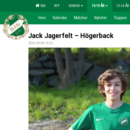
RIK
RFF
SENIOR
15-19 ÅR
13-14 ÅR
Hem
Kalender
Matcher
Nyheter
Truppen
Jack Jagerfelt – Högerback
2021-09-08 10:22