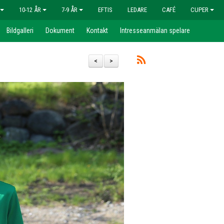
10-12 ÅR
7-9 ÅR
EFTIS
LEDARE
CAFÉ
CUPER
Bildgalleri
Dokument
Kontakt
Intresseanmälan spelare
<
>