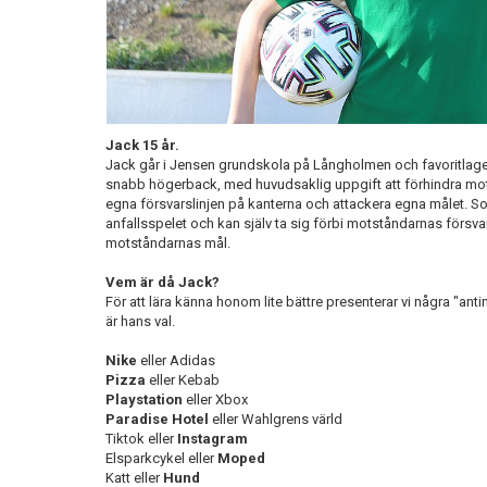
Jack 15 år.
Jack går i Jensen grundskola på Långholmen och favoritlage
snabb högerback, med huvudsaklig uppgift att förhindra mots
egna försvarslinjen på kanterna och attackera egna målet. So
anfallsspelet och kan själv ta sig förbi motståndarnas försvar
motståndarnas mål.
Vem är då Jack?
För att lära känna honom lite bättre presenterar vi några "ant
är hans val.
Nike
eller Adidas
Pizza
eller Kebab
Playstation
eller Xbox
Paradise Hotel
eller Wahlgrens värld
Tiktok eller
Instagram
Elsparkcykel eller
Moped
Katt eller
Hund