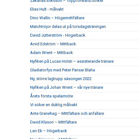
Zakarias Eriksson – Toppforward/Striker
Elias Hult - målvakt
Dino Wallin – Högermittfältare
Matchtröjor delas ut på torsdagsträningen
David Jutterström - Högerback
Arvid Edström – Mittback
Adam Wrent – Mittback
Nyfiken på Lucas Holsti – assisterande tränare
Gladiatorfys med Peter Pansar Blaha
Ny, större lagtrupp säsongen 2022
Nyfiken på Johan Wrent – vår nye tränare
Årets första spelarmöte
Vi söker en duktig målvakt
Ante Granehag – Mittfältare och anfallare
David Klason – Mittfältare
Leo Ek – Högerback