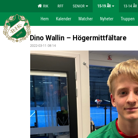
RIK
RFF
SENIOR
15-19 ÅR
13-14 ÅR
Hem
Kalender
Matcher
Nyheter
Truppen
Dino Wallin – Högermittfältare
2022-03-11 08:14