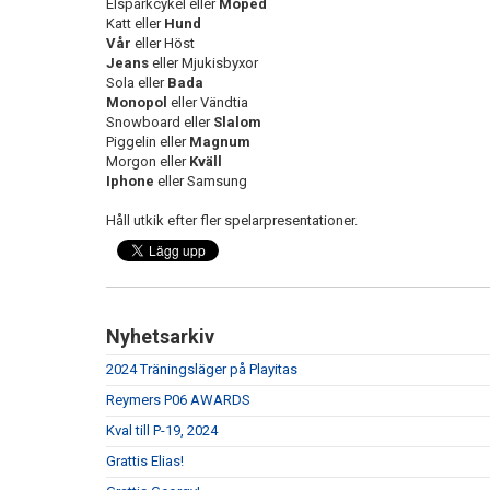
Elsparkcykel eller
Moped
Katt eller
Hund
Vår
eller Höst
Jeans
eller Mjukisbyxor
Sola eller
Bada
Monopol
eller Vändtia
Snowboard eller
Slalom
Piggelin eller
Magnum
Morgon eller
Kväll
Iphone
eller Samsung
Håll utkik efter fler spelarpresentationer.
Nyhetsarkiv
2024 Träningsläger på Playitas
Reymers P06 AWARDS
Kval till P-19, 2024
Grattis Elias!