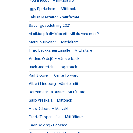
Noa Ericsson – Mittfältare
Iggy Björkeheim – Mittback
Fabian Mesterton - mittfältare
Säsongsavslutning 2021
Vi siktar på division ett - vill du vara med?!
Marcus Tuveson – Mittfältare
Timo Laukkanen Lasalle – Mittfältare
Anders Oldsjö – Vänsterback
Jack Jagerfelt – Högerback
Karl Sjögren – Centerforward
Albert Lindborg - Vänstermitt
Rei Yamashita Rüster - Mittfältare
Sarp Vreskala – Mittback
Elias Debord – Målvakt
Didrik Tappert Lilja – Mittfältare
Leon Wiking - Forward