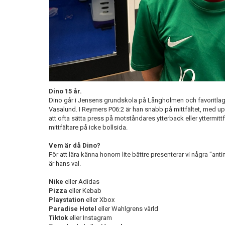
Dino 15 år.
Dino går i Jensens grundskola på Långholmen och favoritlaget
Vasalund. I Reymers P06:2 är han snabb på mittfältet, med u
att ofta sätta press på motståndares ytterback eller yttermittf
mittfältare på icke bollsida.
Vem är då Dino?
För att lära känna honom lite bättre presenterar vi några "ant
är hans val.
Nike
eller Adidas
Pizza
eller Kebab
Playstation
eller Xbox
Paradise Hotel
eller Wahlgrens värld
Tiktok
eller Instagram