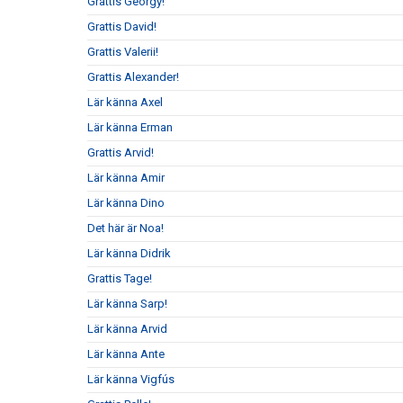
Grattis Georgy!
Grattis David!
Grattis Valerii!
Grattis Alexander!
Lär känna Axel
Lär känna Erman
Grattis Arvid!
Lär känna Amir
Lär känna Dino
Det här är Noa!
Lär känna Didrik
Grattis Tage!
Lär känna Sarp!
Lär känna Arvid
Lär känna Ante
Lär känna Vigfús