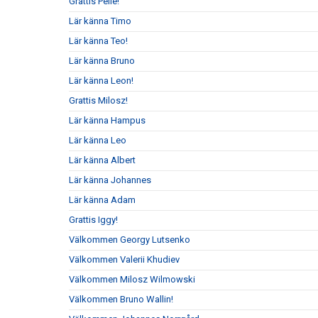
Grattis Pelle!
Lär känna Timo
Lär känna Teo!
Lär känna Bruno
Lär känna Leon!
Grattis Milosz!
Lär känna Hampus
Lär känna Leo
Lär känna Albert
Lär känna Johannes
Lär känna Adam
Grattis Iggy!
Välkommen Georgy Lutsenko
Välkommen Valerii Khudiev
Välkommen Milosz Wilmowski
Välkommen Bruno Wallin!