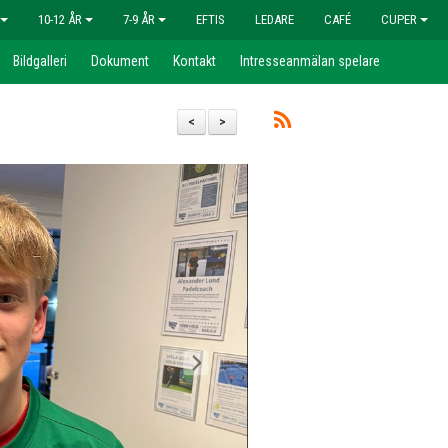
10-12 ÅR
7-9 ÅR
EFTIS
LEDARE
CAFÉ
CUPER
Bildgalleri
Dokument
Kontakt
Intresseanmälan spelare
<
>