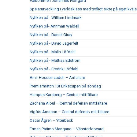
Välkommen Johannes Norrgård
Spelarutveckling i världsklass med tydligt sikte på eget kvals
Nyfiken på - William Lindmark
Nyfiken på- Annmari Waldell
Nyfiken på - Daniel Giray
Nyfiken på - David Jagerfelt
Nyfiken på - Malin Löfdahl
Nyfiken på - Mattias Edström
Nyfiken på - Fredrik Löfdahl
Amir Hosseinzadeh – Anfallare
Premiärmatch i St Erikscupen på söndag
Hampus Karsberg – Central mittfältare
Zacharia Aloul – Central defensiv mittfältare
Vigfús Árnason – Central defensiv mittfältare
Oscar Ågren – Ytterback
Erman Patimo Mangano – Vänsterforward