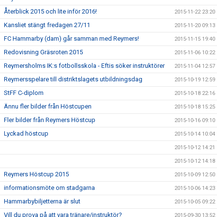
Återblick 2015 och lite inför 2016!
2015-11-22 23:20
Kansliet stängt fredagen 27/11
2015-11-20 09:13
FC Hammarby (dam) går samman med Reymers!
2015-11-15 19:40
Redovisning Gräsroten 2015
2015-11-06 10:22
Reymersholms IK:s fotbollsskola - Eftis söker instruktörer
2015-11-04 12:57
Reymersspelare till distriktslagets utbildningsdag
2015-10-19 12:59
StFF C-diplom
2015-10-18 22:16
Ännu fler bilder från Höstcupen
2015-10-18 15:25
Fler bilder från Reymers Höstcup
2015-10-16 09:10
Lyckad höstcup
2015-10-14 10:04
2015-10-12 14:21
2015-10-12 14:18
Reymers Höstcup 2015
2015-10-09 12:50
informationsmöte om stadgarna
2015-10-06 14:23
Hammarbybiljetterna är slut
2015-10-05 09:22
Vill du prova på att vara tränare/instruktör?
2015-09-30 13:52