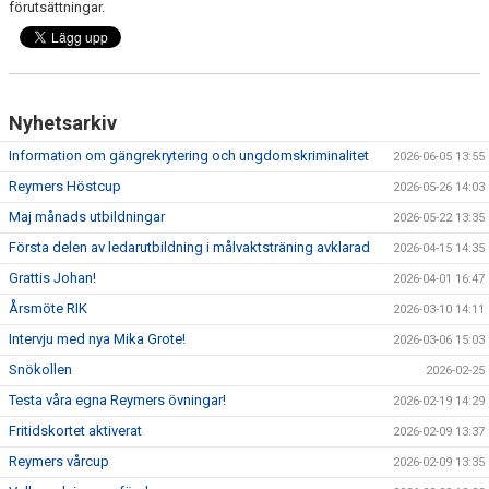
förutsättningar.
KÖPA MATCHTRÖJA
BILDGALLERI
Nyhetsarkiv
DOKUMENT
Information om gängrekrytering och ungdomskriminalitet
2026-06-05 13:55
Reymers Höstcup
FÖRSÄKRING
2026-05-26 14:03
Maj månads utbildningar
2026-05-22 13:35
AVGIFTER
Första delen av ledarutbildning i målvaktsträning avklarad
2026-04-15 14:35
Grattis Johan!
FÖRENINGSCERTIFIKAT
2026-04-01 16:47
Årsmöte RIK
2026-03-10 14:11
KALENDRAR
Intervju med nya Mika Grote!
2026-03-06 15:03
Snökollen
2026-02-25
GÄNGREKRYTERING
Testa våra egna Reymers övningar!
2026-02-19 14:29
Fritidskortet aktiverat
2026-02-09 13:37
Reymers vårcup
2026-02-09 13:35