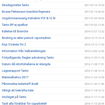
Skadegörelse Tanto
2017-01-16 10:33
Bosse Pettersson besökte Reymers
2017-01-13 09:22
Ungdomsansvarig instruktör P/F 8-12 år
2017-01-03 18:05
Tanto BP ej spelbar
2017-01-02 12:35
Kallelse till årsmöte
2016-12-27 12:22
Ändring av aktiv period i sportadmin
2016-12-19 14:14
Köp 3 betala för 2
2016-12-12 17:53
Information från Valberedningen
2016-12-02 12:26
Förtydligande, Regler avbokning Tanto
2016-11-29 11:25
Datum då idrottshallarna är stängda
2016-11-28 17:01
Lägesrapport Tanto
2016-11-28 15:15
Materialbehov 2017
2016-11-23 15:59
Påminnelse ledarträff ikväll
2016-11-20 17:06
Viktigt att bekräfta tider
2016-11-18 10:12
Snöläget på Tanto
2016-11-17 11:43
Tack alla föräldrar för cuparbetet!
2016-11-10 20:44