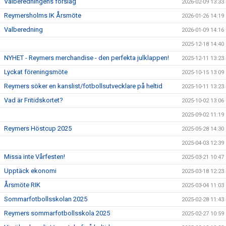
Valberedningens förslag
2026-02-09 13:33
Reymersholms IK Årsmöte
2026-01-26 14:19
Valberedning
2026-01-09 14:16
2025-12-18 14:40
NYHET - Reymers merchandise - den perfekta julklappen!
2025-12-11 13:23
Lyckat föreningsmöte
2025-10-15 13:09
Reymers söker en kanslist/fotbollsutvecklare på heltid
2025-10-11 13:23
Vad är Fritidskortet?
2025-10-02 13:06
2025-09-02 11:19
Reymers Höstcup 2025
2025-05-28 14:30
2025-04-03 12:39
Missa inte Vårfesten!
2025-03-21 10:47
Upptäck ekonomi
2025-03-18 12:23
Årsmöte RIK
2025-03-04 11:03
Sommarfotbollsskolan 2025
2025-02-28 11:43
Reymers sommarfotbollsskola 2025
2025-02-27 10:59