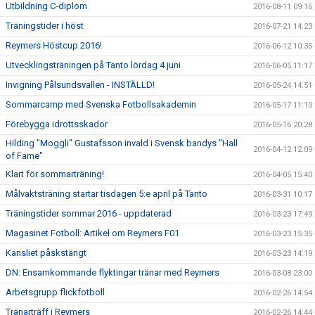
Utbildning C-diplom
2016-08-11 09:16
Träningstider i höst
2016-07-21 14:23
Reymers Höstcup 2016!
2016-06-12 10:35
Utvecklingsträningen på Tanto lördag 4 juni
2016-06-05 11:17
Invigning Pålsundsvallen - INSTÄLLD!
2016-05-24 14:51
Sommarcamp med Svenska Fotbollsakademin
2016-05-17 11:10
Förebygga idrottsskador
2016-05-16 20:28
Hilding "Moggli" Gustafsson invald i Svensk bandys "Hall
2016-04-12 12:09
of Fame"
Klart för sommarträning!
2016-04-05 15:40
Målvaktsträning startar tisdagen 5:e april på Tanto
2016-03-31 10:17
Träningstider sommar 2016 - uppdaterad
2016-03-23 17:49
Magasinet Fotboll: Artikel om Reymers F01
2016-03-23 15:35
Kansliet påskstängt
2016-03-23 14:19
DN: Ensamkommande flyktingar tränar med Reymers
2016-03-08 23:00
Arbetsgrupp flickfotboll
2016-02-26 14:54
Tränarträff i Reymers
2016-02-26 14:44