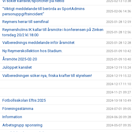
Vi söker kanslist/sportchef på heltid
2025-02-13 13:38
“Viktigt meddelande till berörda av SportAdmins
2025-02-06 14:36
personuppgiftsincident"
Reymers herrar till semifinal
2025-01-28 12:59
Reymersholms IK kallar till årsmöte i konferensen på Zinken
2025-01-28 12:56
torsdag 20/2 kl.18.00
Valberednings meddelande inför årsmötet
2025-01-28 12:28
Ny Reymerskollektion hos Stadium.
2025-01-09 10:42
Årsmöte 2025-02-20
2025-01-09 10:40
Julöppet kansliet
2024-12-19 15:24
Valberedningen söker nya, friska krafter till styrelsen!
2024-12-19 15:22
2024-12-17 11:10
2024-11-21 09:27
Fotbollsskolan Eftis 2025
2024-10-18 10:49
Föreningsstämma
2024-07-01 09:05
Information
2024-06-20 09:28
Arbetsgrupp sponsring
2024-05-07 09:35