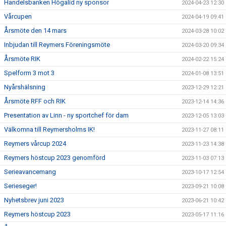
Handelsbanken Högalid ny sponsor
2024-04-23 12:30
Vårcupen
2024-04-19 09:41
Årsmöte den 14 mars
2024-03-28 10:02
Inbjudan till Reymers Föreningsmöte
2024-03-20 09:34
Årsmöte RIK
2024-02-22 15:24
Spelform 3 mot 3
2024-01-08 13:51
Nyårshälsning
2023-12-29 12:21
Årsmöte RFF och RIK
2023-12-14 14:36
Presentation av Linn - ny sportchef för dam
2023-12-05 13:03
Välkomna till Reymersholms IK!
2023-11-27 08:11
Reymers vårcup 2024
2023-11-23 14:38
Reymers höstcup 2023 genomförd
2023-11-03 07:13
Serieavancemang
2023-10-17 12:54
Serieseger!
2023-09-21 10:08
Nyhetsbrev juni 2023
2023-06-21 10:42
Reymers höstcup 2023
2023-05-17 11:16