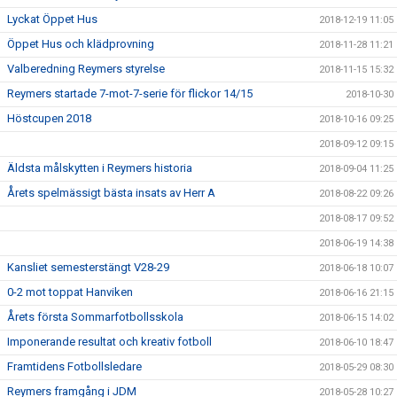
Lyckat Öppet Hus
2018-12-19 11:05
Öppet Hus och klädprovning
2018-11-28 11:21
Valberedning Reymers styrelse
2018-11-15 15:32
Reymers startade 7-mot-7-serie för flickor 14/15
2018-10-30
Höstcupen 2018
2018-10-16 09:25
2018-09-12 09:15
Äldsta målskytten i Reymers historia
2018-09-04 11:25
Årets spelmässigt bästa insats av Herr A
2018-08-22 09:26
2018-08-17 09:52
2018-06-19 14:38
Kansliet semesterstängt V28-29
2018-06-18 10:07
0-2 mot toppat Hanviken
2018-06-16 21:15
Årets första Sommarfotbollsskola
2018-06-15 14:02
Imponerande resultat och kreativ fotboll
2018-06-10 18:47
Framtidens Fotbollsledare
2018-05-29 08:30
Reymers framgång i JDM
2018-05-28 10:27