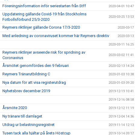
Föreningsinformation inför seriestarten från Stff
2020-04-01 10:47
Uppdatering gällande Covid-19 från Stockholms
2020-03-25 13:53
Fotbollsförbund 25/3-2020
Reymers riktlinjer gällande Corona 17/3-2020
2020-03-17
Med anledning av coronaviruset kommer här Reymers direktiv
2020-03-13
2020-03-11 16:25
Reymers riktlinjer avseende risk för spridning av
2020-03-02 11:41
Coronavirus
Årsmötet genomfördes den 9 februari
2020-02-13 14:24
Reymers Tränarutbildning C
2020-01-03 10:38
Nya datum för att visa registerutdrag
2020-01-03 09:20
Nyhetsbrev december 2019
2019-12-19 10:41
2019-12-16 08:58
Årsmöte 2020
2019-12-12 11:19
Ny tränare till damlaget
2019-12-04 14:36
Utdrag ur belastningsregistret
2019-11-14 12:13
Tusen tack alla hjältar på årets Höstcup
2019-10-14 09:17