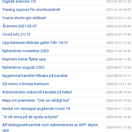
Digitalt årsmöte 7/2
2021-01-29 12:33
Träning öppnas för utomhusidrott
2021-01-18 10:57
Svarta shorts gör skillnad
2020-12-23 11:03
Årsmöte 2021-02-07
2020-12-23 09:49
Covid info 21/12
2020-12-21 10:45
Uppdaterade riktlinjer gäller från 14/12
2020-12-12 10:33
Nyhetsbrev november 2020
2020-11-02 14:34
Reymers herrar flyttar upp
2020-10-06 11:40
Nyhetsbrev augusti 2020
2020-08-31 13:04
Nygammal kanslist tillbaka på kansliet
2020-08-24 14:13
Så minns vi Bosse Karlsson
2020-05-14 11:39
Administratör sökes till kansliet på heltid
2020-04-28 14:44
Maja om premiären: "Det var väldigt kul"
2020-04-22 13:02
Beslut om seriespel angående Covid-19
2020-04-17 10:53
"Vi vill vinna på att spela schysst"
2020-04-06 14:44
All tävlingsverksamhet som administreras av StFF skjuts
2020-04-01 17:00
upp