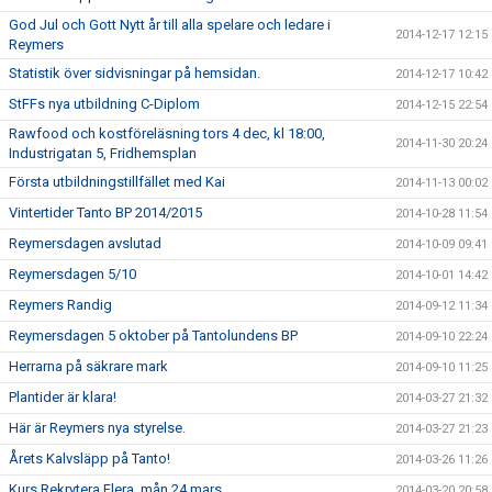
God Jul och Gott Nytt år till alla spelare och ledare i
2014-12-17 12:15
Reymers
Statistik över sidvisningar på hemsidan.
2014-12-17 10:42
StFFs nya utbildning C-Diplom
2014-12-15 22:54
Rawfood och kostföreläsning tors 4 dec, kl 18:00,
2014-11-30 20:24
Industrigatan 5, Fridhemsplan
Första utbildningstillfället med Kai
2014-11-13 00:02
Vintertider Tanto BP 2014/2015
2014-10-28 11:54
Reymersdagen avslutad
2014-10-09 09:41
Reymersdagen 5/10
2014-10-01 14:42
Reymers Randig
2014-09-12 11:34
Reymersdagen 5 oktober på Tantolundens BP
2014-09-10 22:24
Herrarna på säkrare mark
2014-09-10 11:25
Plantider är klara!
2014-03-27 21:32
Här är Reymers nya styrelse.
2014-03-27 21:23
Årets Kalvsläpp på Tanto!
2014-03-26 11:26
Kurs Rekrytera Flera, mån 24 mars
2014-03-20 20:58