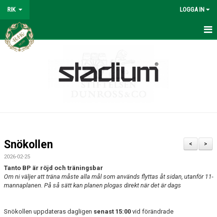
RIK
LOGGA IN
REYMERS
BÖRJA SPELA
OM KLUBBEN
SPORTKONTORET
KANSLI
Snökollen
<
>
KONTAKTPERSONER
2026-02-25
Tanto BP är röjd och träningsbar
REYMERS-TRÄNING
Om ni väljer att träna måste alla mål som används flyttas åt sidan, utanför 11-
mannaplanen. På så sätt kan planen plogas direkt när det är dags
SOMMARFOTBOLLSSKOLA
Snökollen uppdateras dagligen
senast 15:00
vid förändrade
MATERIAL