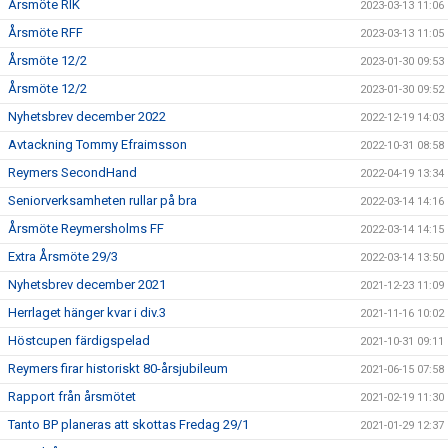
Årsmöte RIK
2023-03-13 11:06
Årsmöte RFF
2023-03-13 11:05
Årsmöte 12/2
2023-01-30 09:53
Årsmöte 12/2
2023-01-30 09:52
Nyhetsbrev december 2022
2022-12-19 14:03
Avtackning Tommy Efraimsson
2022-10-31 08:58
Reymers SecondHand
2022-04-19 13:34
Seniorverksamheten rullar på bra
2022-03-14 14:16
Årsmöte Reymersholms FF
2022-03-14 14:15
Extra Årsmöte 29/3
2022-03-14 13:50
Nyhetsbrev december 2021
2021-12-23 11:09
Herrlaget hänger kvar i div.3
2021-11-16 10:02
Höstcupen färdigspelad
2021-10-31 09:11
Reymers firar historiskt 80-årsjubileum
2021-06-15 07:58
Rapport från årsmötet
2021-02-19 11:30
Tanto BP planeras att skottas Fredag 29/1
2021-01-29 12:37