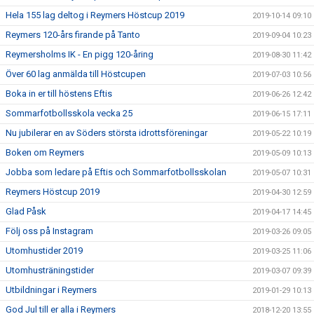
Hela 155 lag deltog i Reymers Höstcup 2019
2019-10-14 09:10
Reymers 120-års firande på Tanto
2019-09-04 10:23
Reymersholms IK - En pigg 120-åring
2019-08-30 11:42
Över 60 lag anmälda till Höstcupen
2019-07-03 10:56
Boka in er till höstens Eftis
2019-06-26 12:42
Sommarfotbollsskola vecka 25
2019-06-15 17:11
Nu jubilerar en av Söders största idrottsföreningar
2019-05-22 10:19
Boken om Reymers
2019-05-09 10:13
Jobba som ledare på Eftis och Sommarfotbollsskolan
2019-05-07 10:31
Reymers Höstcup 2019
2019-04-30 12:59
Glad Påsk
2019-04-17 14:45
Följ oss på Instagram
2019-03-26 09:05
Utomhustider 2019
2019-03-25 11:06
Utomhusträningstider
2019-03-07 09:39
Utbildningar i Reymers
2019-01-29 10:13
God Jul till er alla i Reymers
2018-12-20 13:55