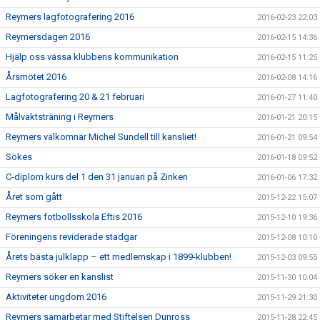
Reymers lagfotografering 2016
2016-02-23 22:03
Reymersdagen 2016
2016-02-15 14:36
Hjälp oss vässa klubbens kommunikation
2016-02-15 11:25
Årsmötet 2016
2016-02-08 14:16
Lagfotografering 20 & 21 februari
2016-01-27 11:40
Målvaktsträning i Reymers
2016-01-21 20:15
Reymers välkomnar Michel Sundell till kansliet!
2016-01-21 09:54
Sökes
2016-01-18 09:52
C-diplom kurs del 1 den 31 januari på Zinken
2016-01-06 17:32
Året som gått
2015-12-22 15:07
Reymers fotbollsskola Eftis 2016
2015-12-10 19:36
Föreningens reviderade stadgar
2015-12-08 10:10
Årets bästa julklapp – ett medlemskap i 1899-klubben!
2015-12-03 09:55
Reymers söker en kanslist
2015-11-30 10:04
Aktiviteter ungdom 2016
2015-11-29 21:30
Reymers samarbetar med Stiftelsen Dunross
2015-11-28 22:45