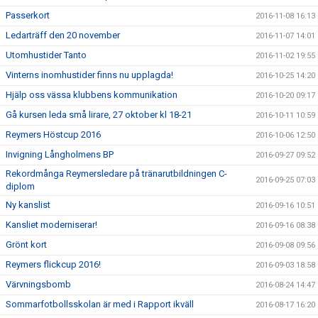
Passerkort
2016-11-08 16:13
Ledarträff den 20 november
2016-11-07 14:01
Utomhustider Tanto
2016-11-02 19:55
Vinterns inomhustider finns nu upplagda!
2016-10-25 14:20
Hjälp oss vässa klubbens kommunikation
2016-10-20 09:17
Gå kursen leda små lirare, 27 oktober kl 18-21
2016-10-11 10:59
Reymers Höstcup 2016
2016-10-06 12:50
Invigning Långholmens BP
2016-09-27 09:52
Rekordmånga Reymersledare på tränarutbildningen C-
2016-09-25 07:03
diplom
Ny kanslist
2016-09-16 10:51
Kansliet moderniserar!
2016-09-16 08:38
Grönt kort
2016-09-08 09:56
Reymers flickcup 2016!
2016-09-03 18:58
Värvningsbomb
2016-08-24 14:47
Sommarfotbollsskolan är med i Rapport ikväll
2016-08-17 16:20