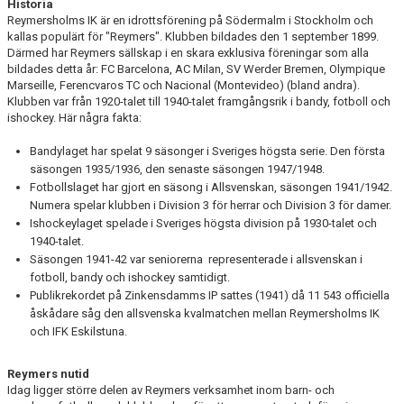
Historia
Reymersholms IK är en idrottsförening på Södermalm i Stockholm och
KÖPA MATCHTRÖJA
kallas populärt för "Reymers". Klubben bildades den 1 september 1899.
Därmed har Reymers sällskap i en skara exklusiva föreningar som alla
bildades detta år: FC Barcelona, AC Milan, SV Werder Bremen, Olympique
BILDGALLERI
Marseille, Ferencvaros TC och Nacional (Montevideo) (bland andra).
Klubben var från 1920-talet till 1940-talet framgångsrik i bandy, fotboll och
DOKUMENT
ishockey. Här några fakta:
Bandylaget har spelat 9 säsonger i Sveriges högsta serie. Den första
FÖRSÄKRING
säsongen 1935/1936, den senaste säsongen 1947/1948.
Fotbollslaget har gjort en säsong i Allsvenskan, säsongen 1941/1942.
AVGIFTER
Numera spelar klubben i Division 3 för herrar och Division 3 för damer.
Ishockeylaget spelade i Sveriges högsta division på 1930-talet och
FÖRENINGSCERTIFIKAT
1940-talet.
Säsongen 1941-42 var seniorerna representerade i allsvenskan i
KALENDRAR
fotboll, bandy och ishockey samtidigt.
Publikrekordet på Zinkensdamms IP sattes (1941) då 11 543 officiella
GÄNGREKRYTERING
åskådare såg den allsvenska kvalmatchen mellan Reymersholms IK
och IFK Eskilstuna.
Reymers nutid
Idag ligger större delen av Reymers verksamhet inom barn- och