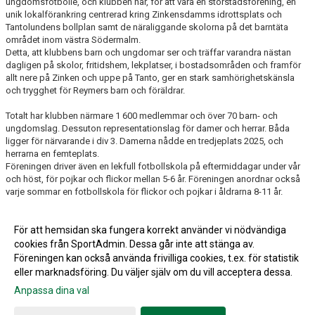
ungdomsfotbolle, och klubben har, för att vara en storstadsförening, en
unik lokalförankring centrerad kring Zinkensdamms idrottsplats och
Tantolundens bollplan samt de näraliggande skolorna på det barntäta
området inom västra Södermalm.
Detta, att klubbens barn och ungdomar ser och träffar varandra nästan
dagligen på skolor, fritidshem, lekplatser, i bostadsområden och framför
allt nere på Zinken och uppe på Tanto, ger en stark samhörighetskänsla
och trygghet för Reymers barn och föräldrar.
Totalt har klubben närmare 1 600 medlemmar och över 70 barn- och
ungdomslag. Dessuton representationslag för damer och herrar. Båda
ligger för närvarande i div 3. Damerna nådde en tredjeplats 2025, och
herrarna en femteplats.
Föreningen driver även en lekfull fotbollskola på eftermiddagar under vår
och höst, för pojkar och flickor mellan 5-6 år. Föreningen anordnar också
varje sommar en fotbollskola för flickor och pojkar i åldrarna 8-11 år.
För att hemsidan ska fungera korrekt använder vi nödvändiga
cookies från SportAdmin. Dessa går inte att stänga av.
Föreningen kan också använda frivilliga cookies, t.ex. för statistik
eller marknadsföring. Du väljer själv om du vill acceptera dessa.
Anpassa dina val
Cookie-inställningar
Gå till Webbversion