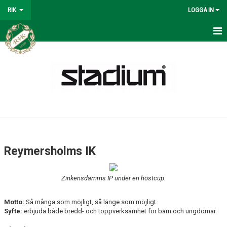
RIK
LOGGA IN
REYMERS
BÖRJA SPELA
OM KLUBBEN
SPORTKONTORET
KANSLI
Reymersholms IK
KONTAKTPERSONER
Zinkensdamms IP under en höstcup.
REYMERS-TRÄNING
Motto:
Så många som möjligt, så länge som möjligt.
SOMMARFOTBOLLSSKOLA
Syfte:
erbjuda både bredd- och toppverksamhet för barn och ungdomar.
MATERIAL