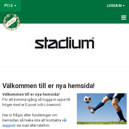
P11:5
LOGGA IN
HEM
NYHETER
KALENDER
MATCHER
TRUPPEN
Välkommen till er nya hemsida!
BILDGALLERI
Välkommen till er nya hemsida!
För att komma igång så logga in uppe till
DOKUMENT
höger med er E-post och Lösenord.
Har ni frågor eller funderingar om
KONTAKT
hemsidan så tveka inte att kontakta
vår
support
via mail eller telefon.