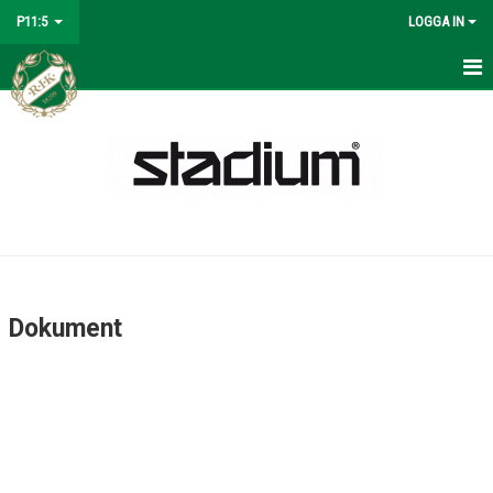
P11:5
LOGGA IN
HEM
NYHETER
KALENDER
MATCHER
TRUPPEN
Dokument
BILDGALLERI
DOKUMENT
KONTAKT