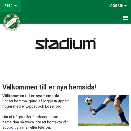
P19:1
LOGGA IN
HEM
NYHETER
KALENDER
MATCHER
TRUPPEN
Välkommen till er nya hemsida!
BILDGALLERI
Välkommen till er nya hemsida!
För att komma igång så logga in uppe till
DOKUMENT
höger med er E-post och Lösenord.
Har ni frågor eller funderingar om
KONTAKT
hemsidan så tveka inte att kontakta
vår
support
via mail eller telefon.