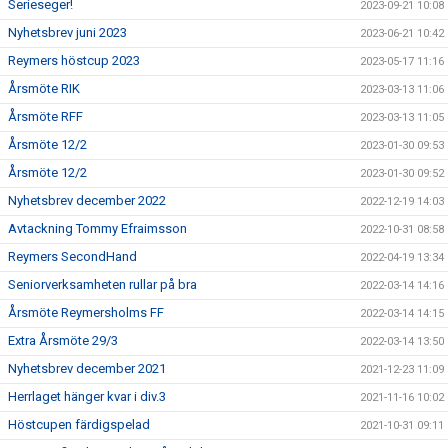
Serieseger!
2023-09-21 10:08
Nyhetsbrev juni 2023
2023-06-21 10:42
Reymers höstcup 2023
2023-05-17 11:16
Årsmöte RIK
2023-03-13 11:06
Årsmöte RFF
2023-03-13 11:05
Årsmöte 12/2
2023-01-30 09:53
Årsmöte 12/2
2023-01-30 09:52
Nyhetsbrev december 2022
2022-12-19 14:03
Avtackning Tommy Efraimsson
2022-10-31 08:58
Reymers SecondHand
2022-04-19 13:34
Seniorverksamheten rullar på bra
2022-03-14 14:16
Årsmöte Reymersholms FF
2022-03-14 14:15
Extra Årsmöte 29/3
2022-03-14 13:50
Nyhetsbrev december 2021
2021-12-23 11:09
Herrlaget hänger kvar i div.3
2021-11-16 10:02
Höstcupen färdigspelad
2021-10-31 09:11