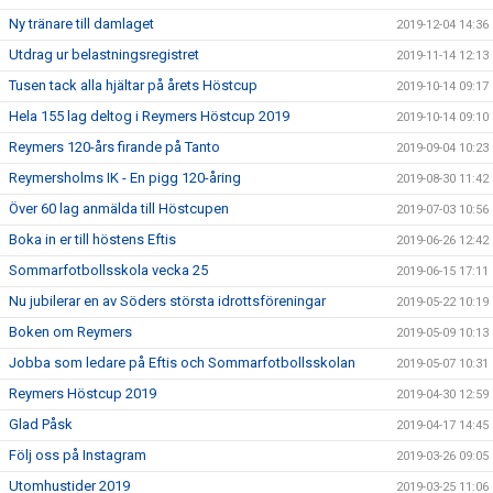
Ny tränare till damlaget
2019-12-04 14:36
Utdrag ur belastningsregistret
2019-11-14 12:13
Tusen tack alla hjältar på årets Höstcup
2019-10-14 09:17
Hela 155 lag deltog i Reymers Höstcup 2019
2019-10-14 09:10
Reymers 120-års firande på Tanto
2019-09-04 10:23
Reymersholms IK - En pigg 120-åring
2019-08-30 11:42
Över 60 lag anmälda till Höstcupen
2019-07-03 10:56
Boka in er till höstens Eftis
2019-06-26 12:42
Sommarfotbollsskola vecka 25
2019-06-15 17:11
Nu jubilerar en av Söders största idrottsföreningar
2019-05-22 10:19
Boken om Reymers
2019-05-09 10:13
Jobba som ledare på Eftis och Sommarfotbollsskolan
2019-05-07 10:31
Reymers Höstcup 2019
2019-04-30 12:59
Glad Påsk
2019-04-17 14:45
Följ oss på Instagram
2019-03-26 09:05
Utomhustider 2019
2019-03-25 11:06