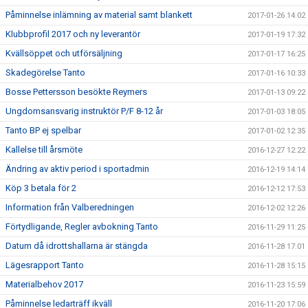
Påminnelse inlämning av material samt blankett
2017-01-26 14:02
Klubbprofil 2017 och ny leverantör
2017-01-19 17:32
Kvällsöppet och utförsäljning
2017-01-17 16:25
Skadegörelse Tanto
2017-01-16 10:33
Bosse Pettersson besökte Reymers
2017-01-13 09:22
Ungdomsansvarig instruktör P/F 8-12 år
2017-01-03 18:05
Tanto BP ej spelbar
2017-01-02 12:35
Kallelse till årsmöte
2016-12-27 12:22
Ändring av aktiv period i sportadmin
2016-12-19 14:14
Köp 3 betala för 2
2016-12-12 17:53
Information från Valberedningen
2016-12-02 12:26
Förtydligande, Regler avbokning Tanto
2016-11-29 11:25
Datum då idrottshallarna är stängda
2016-11-28 17:01
Lägesrapport Tanto
2016-11-28 15:15
Materialbehov 2017
2016-11-23 15:59
Påminnelse ledarträff ikväll
2016-11-20 17:06