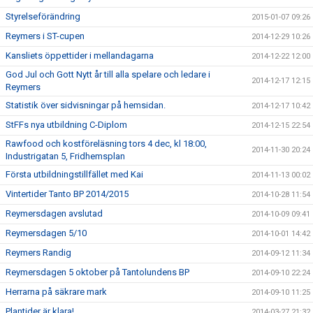
Styrelseförändring
2015-01-07 09:26
Reymers i ST-cupen
2014-12-29 10:26
Kansliets öppettider i mellandagarna
2014-12-22 12:00
God Jul och Gott Nytt år till alla spelare och ledare i
2014-12-17 12:15
Reymers
Statistik över sidvisningar på hemsidan.
2014-12-17 10:42
StFFs nya utbildning C-Diplom
2014-12-15 22:54
Rawfood och kostföreläsning tors 4 dec, kl 18:00,
2014-11-30 20:24
Industrigatan 5, Fridhemsplan
Första utbildningstillfället med Kai
2014-11-13 00:02
Vintertider Tanto BP 2014/2015
2014-10-28 11:54
Reymersdagen avslutad
2014-10-09 09:41
Reymersdagen 5/10
2014-10-01 14:42
Reymers Randig
2014-09-12 11:34
Reymersdagen 5 oktober på Tantolundens BP
2014-09-10 22:24
Herrarna på säkrare mark
2014-09-10 11:25
Plantider är klara!
2014-03-27 21:32