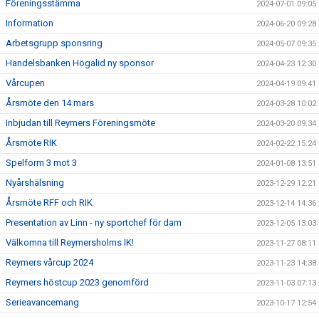
Föreningsstämma
2024-07-01 09:05
Information
2024-06-20 09:28
Arbetsgrupp sponsring
2024-05-07 09:35
Handelsbanken Högalid ny sponsor
2024-04-23 12:30
Vårcupen
2024-04-19 09:41
Årsmöte den 14 mars
2024-03-28 10:02
Inbjudan till Reymers Föreningsmöte
2024-03-20 09:34
Årsmöte RIK
2024-02-22 15:24
Spelform 3 mot 3
2024-01-08 13:51
Nyårshälsning
2023-12-29 12:21
Årsmöte RFF och RIK
2023-12-14 14:36
Presentation av Linn - ny sportchef för dam
2023-12-05 13:03
Välkomna till Reymersholms IK!
2023-11-27 08:11
Reymers vårcup 2024
2023-11-23 14:38
Reymers höstcup 2023 genomförd
2023-11-03 07:13
Serieavancemang
2023-10-17 12:54