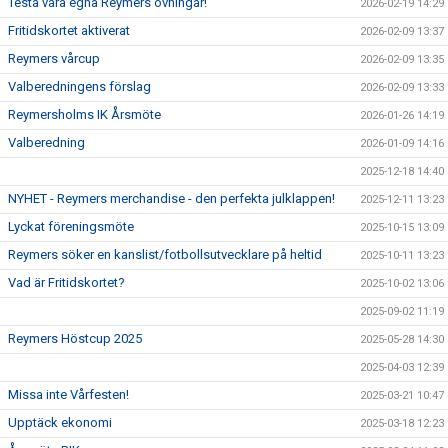
Testa våra egna Reymers övningar!
2026-02-19 14:29
Fritidskortet aktiverat
2026-02-09 13:37
Reymers vårcup
2026-02-09 13:35
Valberedningens förslag
2026-02-09 13:33
Reymersholms IK Årsmöte
2026-01-26 14:19
Valberedning
2026-01-09 14:16
2025-12-18 14:40
NYHET - Reymers merchandise - den perfekta julklappen!
2025-12-11 13:23
Lyckat föreningsmöte
2025-10-15 13:09
Reymers söker en kanslist/fotbollsutvecklare på heltid
2025-10-11 13:23
Vad är Fritidskortet?
2025-10-02 13:06
2025-09-02 11:19
Reymers Höstcup 2025
2025-05-28 14:30
2025-04-03 12:39
Missa inte Vårfesten!
2025-03-21 10:47
Upptäck ekonomi
2025-03-18 12:23