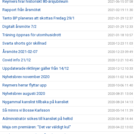
Reymers firar historiskt 80-årsjubileum
2021-06-15 07:58
Rapport från årsmötet
2021-02-19 11:30
Tanto BP planeras att skottas Fredag 29/1
2021-01-29 12:37
Digitalt årsmöte 7/2
2021-01-29 12:33
Träning öppnas för utomhusidrott
2021-01-18 10:57
Svarta shorts gör skillnad
2020-12-23 11:03
Årsmöte 2021-02-07
2020-12-23 09:49
Covid info 21/12
2020-12-21 10:45
Uppdaterade riktlinjer gäller från 14/12
2020-12-12 10:33
Nyhetsbrev november 2020
2020-11-02 14:34
Reymers herrar flyttar upp
2020-10-06 11:40
Nyhetsbrev augusti 2020
2020-08-31 13:04
Nygammal kanslist tillbaka på kansliet
2020-08-24 14:13
Så minns vi Bosse Karlsson
2020-05-14 11:39
Administratör sökes till kansliet på heltid
2020-04-28 14:44
Maja om premiären: "Det var väldigt kul"
2020-04-22 13:02