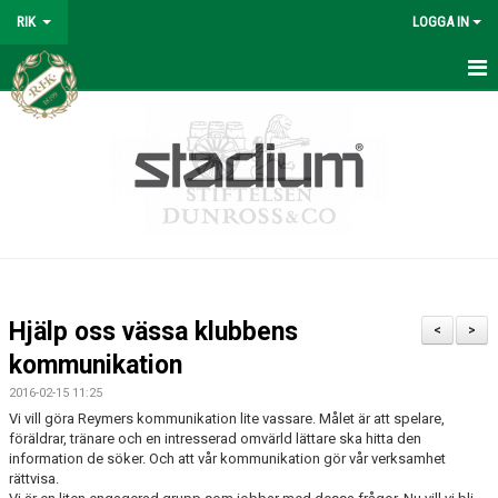
RIK
LOGGA IN
REYMERS
BÖRJA SPELA
OM KLUBBEN
SPORTKONTORET
KANSLI
Hjälp oss vässa klubbens
<
>
KONTAKTPERSONER
kommunikation
2016-02-15 11:25
REYMERS-TRÄNING
Vi vill göra Reymers kommunikation lite vassare. Målet är att spelare,
föräldrar, tränare och en intresserad omvärld lättare ska hitta den
SOMMARFOTBOLLSSKOLA
information de söker. Och att vår kommunikation gör vår verksamhet
rättvisa.
MATERIAL