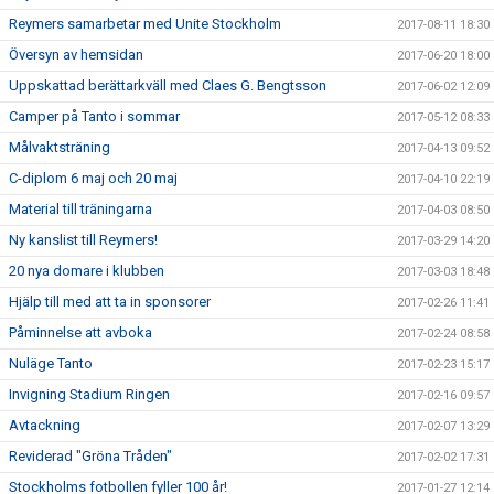
Reymers samarbetar med Unite Stockholm
2017-08-11 18:30
Översyn av hemsidan
2017-06-20 18:00
Uppskattad berättarkväll med Claes G. Bengtsson
2017-06-02 12:09
Camper på Tanto i sommar
2017-05-12 08:33
Målvaktsträning
2017-04-13 09:52
C-diplom 6 maj och 20 maj
2017-04-10 22:19
Material till träningarna
2017-04-03 08:50
Ny kanslist till Reymers!
2017-03-29 14:20
20 nya domare i klubben
2017-03-03 18:48
Hjälp till med att ta in sponsorer
2017-02-26 11:41
Påminnelse att avboka
2017-02-24 08:58
Nuläge Tanto
2017-02-23 15:17
Invigning Stadium Ringen
2017-02-16 09:57
Avtackning
2017-02-07 13:29
Reviderad "Gröna Tråden"
2017-02-02 17:31
Stockholms fotbollen fyller 100 år!
2017-01-27 12:14