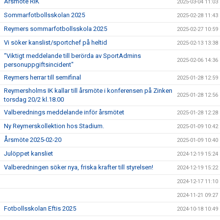
Årsmöte RIK
2025-03-04 11:03
Sommarfotbollsskolan 2025
2025-02-28 11:43
Reymers sommarfotbollsskola 2025
2025-02-27 10:59
Vi söker kanslist/sportchef på heltid
2025-02-13 13:38
“Viktigt meddelande till berörda av SportAdmins
2025-02-06 14:36
personuppgiftsincident"
Reymers herrar till semifinal
2025-01-28 12:59
Reymersholms IK kallar till årsmöte i konferensen på Zinken
2025-01-28 12:56
torsdag 20/2 kl.18.00
Valberednings meddelande inför årsmötet
2025-01-28 12:28
Ny Reymerskollektion hos Stadium.
2025-01-09 10:42
Årsmöte 2025-02-20
2025-01-09 10:40
Julöppet kansliet
2024-12-19 15:24
Valberedningen söker nya, friska krafter till styrelsen!
2024-12-19 15:22
2024-12-17 11:10
2024-11-21 09:27
Fotbollsskolan Eftis 2025
2024-10-18 10:49