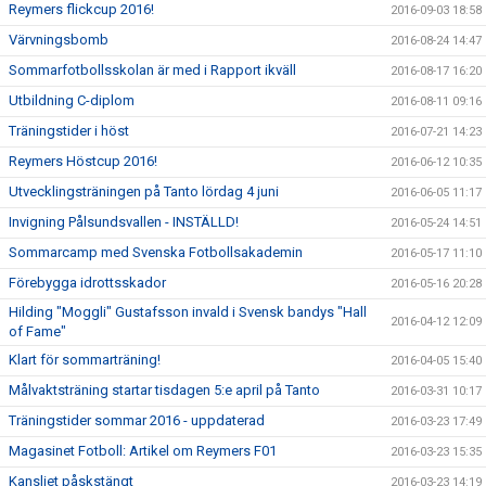
Reymers flickcup 2016!
2016-09-03 18:58
Värvningsbomb
2016-08-24 14:47
Sommarfotbollsskolan är med i Rapport ikväll
2016-08-17 16:20
Utbildning C-diplom
2016-08-11 09:16
Träningstider i höst
2016-07-21 14:23
Reymers Höstcup 2016!
2016-06-12 10:35
Utvecklingsträningen på Tanto lördag 4 juni
2016-06-05 11:17
Invigning Pålsundsvallen - INSTÄLLD!
2016-05-24 14:51
Sommarcamp med Svenska Fotbollsakademin
2016-05-17 11:10
Förebygga idrottsskador
2016-05-16 20:28
Hilding "Moggli" Gustafsson invald i Svensk bandys "Hall
2016-04-12 12:09
of Fame"
Klart för sommarträning!
2016-04-05 15:40
Målvaktsträning startar tisdagen 5:e april på Tanto
2016-03-31 10:17
Träningstider sommar 2016 - uppdaterad
2016-03-23 17:49
Magasinet Fotboll: Artikel om Reymers F01
2016-03-23 15:35
Kansliet påskstängt
2016-03-23 14:19