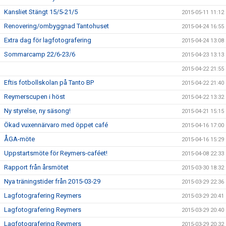
Kansliet Stängt 15/5-21/5
2015-05-11 11:12
Renovering/ombyggnad Tantohuset
2015-04-24 16:55
Extra dag för lagfotografering
2015-04-24 13:08
Sommarcamp 22/6-23/6
2015-04-23 13:13
2015-04-22 21:55
Eftis fotbollskolan på Tanto BP
2015-04-22 21:40
Reymerscupen i höst
2015-04-22 13:32
Ny styrelse, ny säsong!
2015-04-21 15:15
Ökad vuxennärvaro med öppet café
2015-04-16 17:00
ÅGA-möte
2015-04-16 15:29
Uppstartsmöte för Reymers-caféet!
2015-04-08 22:33
Rapport från årsmötet
2015-03-30 18:32
Nya träningstider från 2015-03-29
2015-03-29 22:36
Lagfotografering Reymers
2015-03-29 20:41
Lagfotografering Reymers
2015-03-29 20:40
Lagfotografering Reymers
2015-03-29 20:32