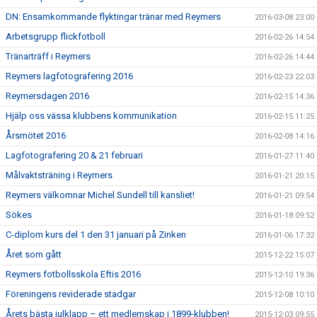
DN: Ensamkommande flyktingar tränar med Reymers
2016-03-08 23:00
Arbetsgrupp flickfotboll
2016-02-26 14:54
Tränarträff i Reymers
2016-02-26 14:44
Reymers lagfotografering 2016
2016-02-23 22:03
Reymersdagen 2016
2016-02-15 14:36
Hjälp oss vässa klubbens kommunikation
2016-02-15 11:25
Årsmötet 2016
2016-02-08 14:16
Lagfotografering 20 & 21 februari
2016-01-27 11:40
Målvaktsträning i Reymers
2016-01-21 20:15
Reymers välkomnar Michel Sundell till kansliet!
2016-01-21 09:54
Sökes
2016-01-18 09:52
C-diplom kurs del 1 den 31 januari på Zinken
2016-01-06 17:32
Året som gått
2015-12-22 15:07
Reymers fotbollsskola Eftis 2016
2015-12-10 19:36
Föreningens reviderade stadgar
2015-12-08 10:10
Årets bästa julklapp – ett medlemskap i 1899-klubben!
2015-12-03 09:55