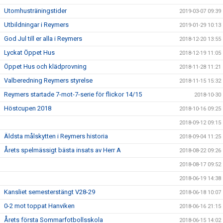
Utomhusträningstider
2019-03-07 09:39
Utbildningar i Reymers
2019-01-29 10:13
God Jul till er alla i Reymers
2018-12-20 13:55
Lyckat Öppet Hus
2018-12-19 11:05
Öppet Hus och klädprovning
2018-11-28 11:21
Valberedning Reymers styrelse
2018-11-15 15:32
Reymers startade 7-mot-7-serie för flickor 14/15
2018-10-30
Höstcupen 2018
2018-10-16 09:25
2018-09-12 09:15
Äldsta målskytten i Reymers historia
2018-09-04 11:25
Årets spelmässigt bästa insats av Herr A
2018-08-22 09:26
2018-08-17 09:52
2018-06-19 14:38
Kansliet semesterstängt V28-29
2018-06-18 10:07
0-2 mot toppat Hanviken
2018-06-16 21:15
Årets första Sommarfotbollsskola
2018-06-15 14:02