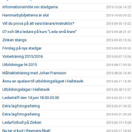
informationsmöte om stadgarna
2015-10-06 14:23
Hammarbybiljetterna är slut
2015-10-05 09:22
Vill du prova på att vara tränare/instruktör?
2015-09-30 13:52
07 och 08:a ledare på kurs "Leda små lirare"
2015-09-28 21:47
Zinken stängs
2015-09-25 10:26
Förslag på nya stadgar
2015-09-09 09:55
Vinterträning 2015/2016
2015-09-07 13:54
Utbildningar ht-2015
2015-08-17 09:20
Målvaktsträning med Johan Fransson
2015-08-06 10:40
Ännu en spelare till utbildningslägret i Hallstavik
2015-06-11 15:49
Utbildningsläger i Hallstavik
2015-05-28 15:57
Ledarträff den 14 juni 18.00-20.00
2015-05-25 11:59
Extra lagfotografering
2015-05-21 09:25
Extra lagfotografering
2015-05-21 09:24
Ledarfotboll på Zinken
2015-05-19 13:08
Nu tar vi kort i Reymers-fiket!
2015-05-17 18:55