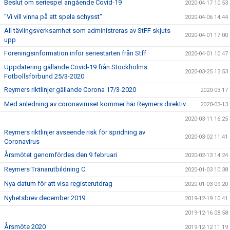
Beslut om seriespel angående Covid-19
2020-04-17 10:53
"Vi vill vinna på att spela schysst"
2020-04-06 14:44
All tävlingsverksamhet som administreras av StFF skjuts
2020-04-01 17:00
upp
Föreningsinformation inför seriestarten från Stff
2020-04-01 10:47
Uppdatering gällande Covid-19 från Stockholms
2020-03-25 13:53
Fotbollsförbund 25/3-2020
Reymers riktlinjer gällande Corona 17/3-2020
2020-03-17
Med anledning av coronaviruset kommer här Reymers direktiv
2020-03-13
2020-03-11 16:25
Reymers riktlinjer avseende risk för spridning av
2020-03-02 11:41
Coronavirus
Årsmötet genomfördes den 9 februari
2020-02-13 14:24
Reymers Tränarutbildning C
2020-01-03 10:38
Nya datum för att visa registerutdrag
2020-01-03 09:20
Nyhetsbrev december 2019
2019-12-19 10:41
2019-12-16 08:58
Årsmöte 2020
2019-12-12 11:19