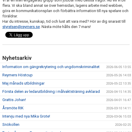
Vi är en liten engagerad grupp som jobbar med dessa frågor. Nu vill vi bli
flera. Vi ska bland annat se över hemsidan, lagens arbete med webben,
göra en kommunikationsplan och förbättra information till nya spelare och
KÖPA MATCHTRÖJA
föräldrar.
Har du intresse, kunskap, tid och lust att vara med? Hör av dig snarast till
BILDGALLERI
styrelsen@reymers.se
. Nästa möte hålls den 7 mars!
DOKUMENT
FÖRSÄKRING
Nyhetsarkiv
AVGIFTER
Information om gängrekrytering och ungdomskriminalitet
2026-06-05 13:55
Reymers Höstcup
FÖRENINGSCERTIFIKAT
2026-05-26 14:03
Maj månads utbildningar
2026-05-22 13:35
KALENDRAR
Första delen av ledarutbildning i målvaktsträning avklarad
2026-04-15 14:35
Grattis Johan!
2026-04-01 16:47
GÄNGREKRYTERING
Årsmöte RIK
2026-03-10 14:11
Intervju med nya Mika Grote!
2026-03-06 15:03
Snökollen
2026-02-25