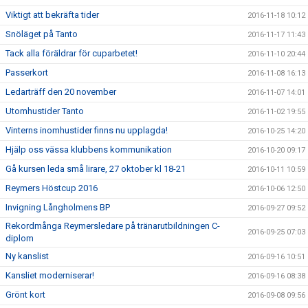
Viktigt att bekräfta tider
2016-11-18 10:12
Snöläget på Tanto
2016-11-17 11:43
Tack alla föräldrar för cuparbetet!
2016-11-10 20:44
Passerkort
2016-11-08 16:13
Ledarträff den 20 november
2016-11-07 14:01
Utomhustider Tanto
2016-11-02 19:55
Vinterns inomhustider finns nu upplagda!
2016-10-25 14:20
Hjälp oss vässa klubbens kommunikation
2016-10-20 09:17
Gå kursen leda små lirare, 27 oktober kl 18-21
2016-10-11 10:59
Reymers Höstcup 2016
2016-10-06 12:50
Invigning Långholmens BP
2016-09-27 09:52
Rekordmånga Reymersledare på tränarutbildningen C-
2016-09-25 07:03
diplom
Ny kanslist
2016-09-16 10:51
Kansliet moderniserar!
2016-09-16 08:38
Grönt kort
2016-09-08 09:56