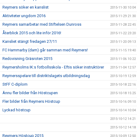
Reymers söker en kanslist
2015-11-30 10:04
Aktiviteter ungdom 2016
2015-11-29 21:30
Reymers samarbetar med Stiftelsen Dunross
2015-11-28 22:45
Återblick 2015 och lite inför 2016!
2015-11-22 23:20
Kansliet stängt fredagen 27/11
2015-11-20 09:13
FC Hammarby (dam) går samman med Reymers!
2015-11-15 19:40
Redovisning Gräsroten 2015
2015-11-06 10:22
Reymersholms IK:s fotbollsskola - Eftis söker instruktörer
2015-11-04 12:57
Reymersspelare till distriktslagets utbildningsdag
2015-10-19 12:59
StFF C-diplom
2015-10-18 22:16
Ännu fler bilder från Höstcupen
2015-10-18 15:25
Fler bilder från Reymers Höstcup
2015-10-16 09:10
Lyckad höstcup
2015-10-14 10:04
2015-10-12 14:21
2015-10-12 14:18
Reymers Höstcup 2015
2015-10-09 12:50