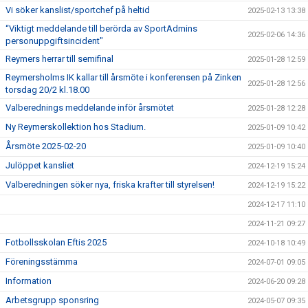
Vi söker kanslist/sportchef på heltid
2025-02-13 13:38
“Viktigt meddelande till berörda av SportAdmins
2025-02-06 14:36
personuppgiftsincident"
Reymers herrar till semifinal
2025-01-28 12:59
Reymersholms IK kallar till årsmöte i konferensen på Zinken
2025-01-28 12:56
torsdag 20/2 kl.18.00
Valberednings meddelande inför årsmötet
2025-01-28 12:28
Ny Reymerskollektion hos Stadium.
2025-01-09 10:42
Årsmöte 2025-02-20
2025-01-09 10:40
Julöppet kansliet
2024-12-19 15:24
Valberedningen söker nya, friska krafter till styrelsen!
2024-12-19 15:22
2024-12-17 11:10
2024-11-21 09:27
Fotbollsskolan Eftis 2025
2024-10-18 10:49
Föreningsstämma
2024-07-01 09:05
Information
2024-06-20 09:28
Arbetsgrupp sponsring
2024-05-07 09:35