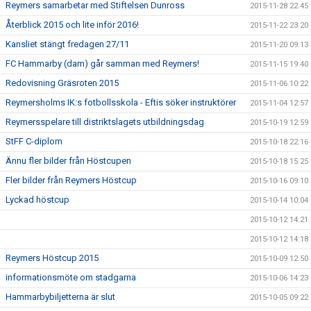
Reymers samarbetar med Stiftelsen Dunross
2015-11-28 22:45
Återblick 2015 och lite inför 2016!
2015-11-22 23:20
Kansliet stängt fredagen 27/11
2015-11-20 09:13
FC Hammarby (dam) går samman med Reymers!
2015-11-15 19:40
Redovisning Gräsroten 2015
2015-11-06 10:22
Reymersholms IK:s fotbollsskola - Eftis söker instruktörer
2015-11-04 12:57
Reymersspelare till distriktslagets utbildningsdag
2015-10-19 12:59
StFF C-diplom
2015-10-18 22:16
Ännu fler bilder från Höstcupen
2015-10-18 15:25
Fler bilder från Reymers Höstcup
2015-10-16 09:10
Lyckad höstcup
2015-10-14 10:04
2015-10-12 14:21
2015-10-12 14:18
Reymers Höstcup 2015
2015-10-09 12:50
informationsmöte om stadgarna
2015-10-06 14:23
Hammarbybiljetterna är slut
2015-10-05 09:22