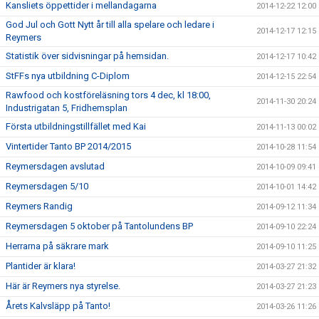
Kansliets öppettider i mellandagarna
2014-12-22 12:00
God Jul och Gott Nytt år till alla spelare och ledare i
2014-12-17 12:15
Reymers
Statistik över sidvisningar på hemsidan.
2014-12-17 10:42
StFFs nya utbildning C-Diplom
2014-12-15 22:54
Rawfood och kostföreläsning tors 4 dec, kl 18:00,
2014-11-30 20:24
Industrigatan 5, Fridhemsplan
Första utbildningstillfället med Kai
2014-11-13 00:02
Vintertider Tanto BP 2014/2015
2014-10-28 11:54
Reymersdagen avslutad
2014-10-09 09:41
Reymersdagen 5/10
2014-10-01 14:42
Reymers Randig
2014-09-12 11:34
Reymersdagen 5 oktober på Tantolundens BP
2014-09-10 22:24
Herrarna på säkrare mark
2014-09-10 11:25
Plantider är klara!
2014-03-27 21:32
Här är Reymers nya styrelse.
2014-03-27 21:23
Årets Kalvsläpp på Tanto!
2014-03-26 11:26