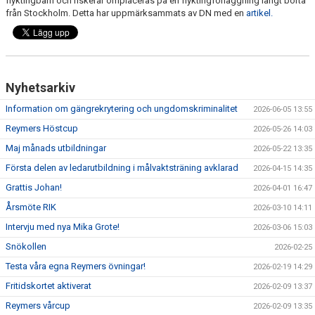
flyktingbarn och riskerar omplaceras på en flyktingförläggning långt borta
från Stockholm. Detta har uppmärksammats av DN med en
artikel.
KÖPA MATCHTRÖJA
BILDGALLERI
Nyhetsarkiv
DOKUMENT
Information om gängrekrytering och ungdomskriminalitet
2026-06-05 13:55
FÖRSÄKRING
Reymers Höstcup
2026-05-26 14:03
Maj månads utbildningar
2026-05-22 13:35
AVGIFTER
Första delen av ledarutbildning i målvaktsträning avklarad
2026-04-15 14:35
FÖRENINGSCERTIFIKAT
Grattis Johan!
2026-04-01 16:47
Årsmöte RIK
2026-03-10 14:11
KALENDRAR
Intervju med nya Mika Grote!
2026-03-06 15:03
GÄNGREKRYTERING
Snökollen
2026-02-25
Testa våra egna Reymers övningar!
2026-02-19 14:29
Fritidskortet aktiverat
2026-02-09 13:37
Reymers vårcup
2026-02-09 13:35