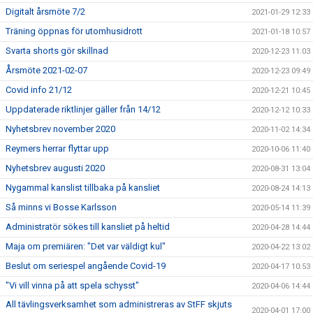
Digitalt årsmöte 7/2
2021-01-29 12:33
Träning öppnas för utomhusidrott
2021-01-18 10:57
Svarta shorts gör skillnad
2020-12-23 11:03
Årsmöte 2021-02-07
2020-12-23 09:49
Covid info 21/12
2020-12-21 10:45
Uppdaterade riktlinjer gäller från 14/12
2020-12-12 10:33
Nyhetsbrev november 2020
2020-11-02 14:34
Reymers herrar flyttar upp
2020-10-06 11:40
Nyhetsbrev augusti 2020
2020-08-31 13:04
Nygammal kanslist tillbaka på kansliet
2020-08-24 14:13
Så minns vi Bosse Karlsson
2020-05-14 11:39
Administratör sökes till kansliet på heltid
2020-04-28 14:44
Maja om premiären: "Det var väldigt kul"
2020-04-22 13:02
Beslut om seriespel angående Covid-19
2020-04-17 10:53
"Vi vill vinna på att spela schysst"
2020-04-06 14:44
All tävlingsverksamhet som administreras av StFF skjuts
2020-04-01 17:00