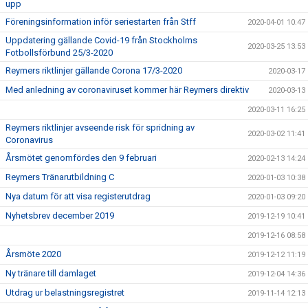
upp
Föreningsinformation inför seriestarten från Stff
2020-04-01 10:47
Uppdatering gällande Covid-19 från Stockholms
2020-03-25 13:53
Fotbollsförbund 25/3-2020
Reymers riktlinjer gällande Corona 17/3-2020
2020-03-17
Med anledning av coronaviruset kommer här Reymers direktiv
2020-03-13
2020-03-11 16:25
Reymers riktlinjer avseende risk för spridning av
2020-03-02 11:41
Coronavirus
Årsmötet genomfördes den 9 februari
2020-02-13 14:24
Reymers Tränarutbildning C
2020-01-03 10:38
Nya datum för att visa registerutdrag
2020-01-03 09:20
Nyhetsbrev december 2019
2019-12-19 10:41
2019-12-16 08:58
Årsmöte 2020
2019-12-12 11:19
Ny tränare till damlaget
2019-12-04 14:36
Utdrag ur belastningsregistret
2019-11-14 12:13