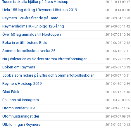
Tusen tack alla hjältar på årets Höstcup
2019-10-14 09:17
Hela 155 lag deltog i Reymers Höstcup 2019
2019-10-14 09:10
Reymers 120-års firande på Tanto
2019-09-04 10:23
Reymersholms IK - En pigg 120-åring
2019-08-30 11:42
Över 60 lag anmälda till Höstcupen
2019-07-03 10:56
Boka in er till höstens Eftis
2019-06-26 12:42
Sommarfotbollsskola vecka 25
2019-06-15 17:11
Nu jubilerar en av Söders största idrottsföreningar
2019-05-22 10:19
Boken om Reymers
2019-05-09 10:13
Jobba som ledare på Eftis och Sommarfotbollsskolan
2019-05-07 10:31
Reymers Höstcup 2019
2019-04-30 12:59
Glad Påsk
2019-04-17 14:45
Följ oss på Instagram
2019-03-26 09:05
Utomhustider 2019
2019-03-25 11:06
Utomhusträningstider
2019-03-07 09:39
Utbildningar i Reymers
2019-01-29 10:13