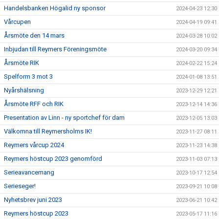
Handelsbanken Högalid ny sponsor
2024-04-23 12:30
Vårcupen
2024-04-19 09:41
Årsmöte den 14 mars
2024-03-28 10:02
Inbjudan till Reymers Föreningsmöte
2024-03-20 09:34
Årsmöte RIK
2024-02-22 15:24
Spelform 3 mot 3
2024-01-08 13:51
Nyårshälsning
2023-12-29 12:21
Årsmöte RFF och RIK
2023-12-14 14:36
Presentation av Linn - ny sportchef för dam
2023-12-05 13:03
Välkomna till Reymersholms IK!
2023-11-27 08:11
Reymers vårcup 2024
2023-11-23 14:38
Reymers höstcup 2023 genomförd
2023-11-03 07:13
Serieavancemang
2023-10-17 12:54
Serieseger!
2023-09-21 10:08
Nyhetsbrev juni 2023
2023-06-21 10:42
Reymers höstcup 2023
2023-05-17 11:16