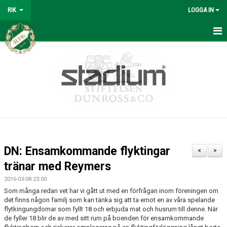
RIK
LOGGA IN
REYMERS
BÖRJA SPELA
OM KLUBBEN
SPORTKONTORET
KANSLI
DN: Ensamkommande flyktingar
<
>
KONTAKTPERSONER
tränar med Reymers
2016-03-08 23:00
REYMERS-TRÄNING
Som många redan vet har vi gått ut med en förfrågan inom föreningen om
det finns någon familj som kan tänka sig att ta emot en av våra spelande
SOMMARFOTBOLLSSKOLA
flytkingungdomar som fyllt 18 och erbjuda mat och husrum till denne. När
de fyller 18 blir de av med sitt rum på boenden för ensamkommande
MATERIAL