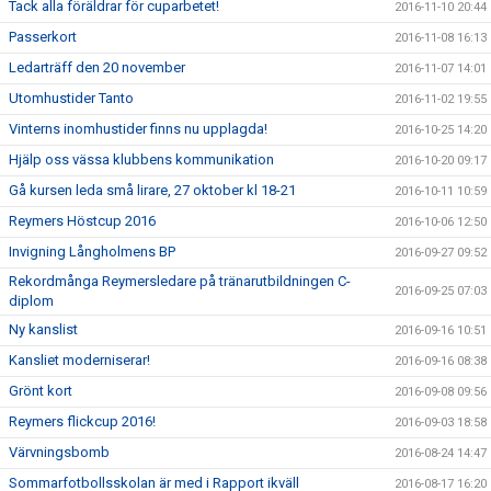
Tack alla föräldrar för cuparbetet!
2016-11-10 20:44
Passerkort
2016-11-08 16:13
Ledarträff den 20 november
2016-11-07 14:01
Utomhustider Tanto
2016-11-02 19:55
Vinterns inomhustider finns nu upplagda!
2016-10-25 14:20
Hjälp oss vässa klubbens kommunikation
2016-10-20 09:17
Gå kursen leda små lirare, 27 oktober kl 18-21
2016-10-11 10:59
Reymers Höstcup 2016
2016-10-06 12:50
Invigning Långholmens BP
2016-09-27 09:52
Rekordmånga Reymersledare på tränarutbildningen C-
2016-09-25 07:03
diplom
Ny kanslist
2016-09-16 10:51
Kansliet moderniserar!
2016-09-16 08:38
Grönt kort
2016-09-08 09:56
Reymers flickcup 2016!
2016-09-03 18:58
Värvningsbomb
2016-08-24 14:47
Sommarfotbollsskolan är med i Rapport ikväll
2016-08-17 16:20