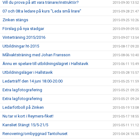
Vill du prova på att vara tränare/instruktör?
2015-09-30 13:52
07 och 08:a ledare på kurs "Leda små lirare"
2015-09-28 21:47
Zinken stängs
2015-09-25 10:26
Förslag på nya stadgar
2015-09-09 09:55
Vinterträning 2015/2016
2015-09-07 13:54
Utbildningar ht-2015
2015-08-17 09:20
Målvaktsträning med Johan Fransson
2015-08-06 10:40
Ännu en spelare till utbildningslägret i Hallstavik
2015-06-11 15:49
Utbildningsläger i Hallstavik
2015-05-28 15:57
Ledarträff den 14 juni 18.00-20.00
2015-05-25 11:59
Extra lagfotografering
2015-05-21 09:25
Extra lagfotografering
2015-05-21 09:24
Ledarfotboll på Zinken
2015-05-19 13:08
Nu tar vi kort i Reymers-fiket!
2015-05-17 18:55
Kansliet Stängt 15/5-21/5
2015-05-11 11:12
Renovering/ombyggnad Tantohuset
2015-04-24 16:55