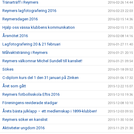
Tränarträff i Reymers
2016-02-26 14:44
Reymers lagfotografering 2016
2016-02-23 22:03
Reymersdagen 2016
2016-02-15 14:36
Hjälp oss vässa klubbens kommunikation
2016-02-15 11:25
Årsmötet 2016
2016-02-08 14:16
Lagfotografering 20 & 21 februari
2016-01-27 11:40
Målvaktsträning i Reymers
2016-01-21 20:15
Reymers välkomnar Michel Sundell till kansliet!
2016-01-21 09:54
Sökes
2016-01-18 09:52
C-diplom kurs del 1 den 31 januari på Zinken
2016-01-06 17:32
Året som gått
2015-12-22 15:07
Reymers fotbollsskola Eftis 2016
2015-12-10 19:36
Föreningens reviderade stadgar
2015-12-08 10:10
Årets bästa julklapp – ett medlemskap i 1899-klubben!
2015-12-03 09:55
Reymers söker en kanslist
2015-11-30 10:04
Aktiviteter ungdom 2016
2015-11-29 21:30