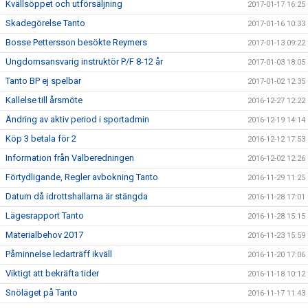
Kvällsöppet och utförsäljning
2017-01-17 16:25
Skadegörelse Tanto
2017-01-16 10:33
Bosse Pettersson besökte Reymers
2017-01-13 09:22
Ungdomsansvarig instruktör P/F 8-12 år
2017-01-03 18:05
Tanto BP ej spelbar
2017-01-02 12:35
Kallelse till årsmöte
2016-12-27 12:22
Ändring av aktiv period i sportadmin
2016-12-19 14:14
Köp 3 betala för 2
2016-12-12 17:53
Information från Valberedningen
2016-12-02 12:26
Förtydligande, Regler avbokning Tanto
2016-11-29 11:25
Datum då idrottshallarna är stängda
2016-11-28 17:01
Lägesrapport Tanto
2016-11-28 15:15
Materialbehov 2017
2016-11-23 15:59
Påminnelse ledarträff ikväll
2016-11-20 17:06
Viktigt att bekräfta tider
2016-11-18 10:12
Snöläget på Tanto
2016-11-17 11:43