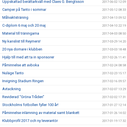
Uppskattad berättarkväll med Claes G. Bengtsson
2017-06-02 12:09
Camper på Tanto i sommar
2017-05-12 08:33
Målvaktsträning
2017-04-13 09:52
C-diplom 6 maj och 20 maj
2017-04-10 22:19
Material till träningarna
2017-04-03 08:50
Ny kanslist till Reymers!
2017-03-29 14:20
20 nya domare i klubben
2017-03-03 18:48
Hjälp till med att ta in sponsorer
2017-02-26 11:41
Påminnelse att avboka
2017-02-24 08:58
Nuläge Tanto
2017-02-23 15:17
Invigning Stadium Ringen
2017-02-16 09:57
Avtackning
2017-02-07 13:29
Reviderad "Gröna Tråden"
2017-02-02 17:31
Stockholms fotbollen fyller 100 år!
2017-01-27 12:14
Påminnelse inlämning av material samt blankett
2017-01-26 14:02
Klubbprofil 2017 och ny leverantör
2017-01-19 17:32