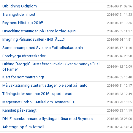
Utbildning C-diplom
2016-08-11 09:16
Träningstider i höst
2016-07-21 14:23
Reymers Höstcup 2016!
2016-06-12 10:35
Utvecklingsträningen på Tanto lördag 4 juni
2016-06-05 11:17
Invigning Pålsundsvallen - INSTÄLLD!
2016-05-24 14:51
Sommarcamp med Svenska Fotbollsakademin
2016-05-17 11:10
Förebygga idrottsskador
2016-05-16 20:28
Hilding "Moggli" Gustafsson invald i Svensk bandys "Hall
2016-04-12 12:09
of Fame"
Klart för sommarträning!
2016-04-05 15:40
Målvaktsträning startar tisdagen 5:e april på Tanto
2016-03-31 10:17
Träningstider sommar 2016 - uppdaterad
2016-03-23 17:49
Magasinet Fotboll: Artikel om Reymers F01
2016-03-23 15:35
Kansliet påskstängt
2016-03-23 14:19
DN: Ensamkommande flyktingar tränar med Reymers
2016-03-08 23:00
Arbetsgrupp flickfotboll
2016-02-26 14:54