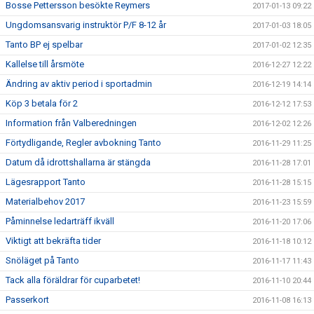
Bosse Pettersson besökte Reymers
2017-01-13 09:22
Ungdomsansvarig instruktör P/F 8-12 år
2017-01-03 18:05
Tanto BP ej spelbar
2017-01-02 12:35
Kallelse till årsmöte
2016-12-27 12:22
Ändring av aktiv period i sportadmin
2016-12-19 14:14
Köp 3 betala för 2
2016-12-12 17:53
Information från Valberedningen
2016-12-02 12:26
Förtydligande, Regler avbokning Tanto
2016-11-29 11:25
Datum då idrottshallarna är stängda
2016-11-28 17:01
Lägesrapport Tanto
2016-11-28 15:15
Materialbehov 2017
2016-11-23 15:59
Påminnelse ledarträff ikväll
2016-11-20 17:06
Viktigt att bekräfta tider
2016-11-18 10:12
Snöläget på Tanto
2016-11-17 11:43
Tack alla föräldrar för cuparbetet!
2016-11-10 20:44
Passerkort
2016-11-08 16:13