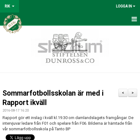
RIK
LOGGA IN
REYMERS
BÖRJA SPELA
OM KLUBBEN
SPORTKONTORET
KANSLI
Sommarfotbollsskolan är med i
<
>
KONTAKTPERSONER
Rapport ikväll
2016-08-17 16:20
REYMERS-TRÄNING
Rapport gör ett inslag i kväll kl.19.30 om damlandslagets framgångar. De
intervjuvar ledare från F01 och spelare från F06. Bilderna är hämtade från
SOMMARFOTBOLLSSKOLA
vår sommarfotbollsskola på Tanto BP
MATERIAL