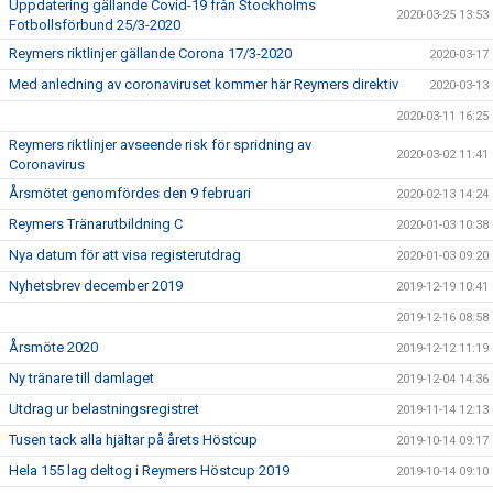
Uppdatering gällande Covid-19 från Stockholms
2020-03-25 13:53
Fotbollsförbund 25/3-2020
Reymers riktlinjer gällande Corona 17/3-2020
2020-03-17
Med anledning av coronaviruset kommer här Reymers direktiv
2020-03-13
2020-03-11 16:25
Reymers riktlinjer avseende risk för spridning av
2020-03-02 11:41
Coronavirus
Årsmötet genomfördes den 9 februari
2020-02-13 14:24
Reymers Tränarutbildning C
2020-01-03 10:38
Nya datum för att visa registerutdrag
2020-01-03 09:20
Nyhetsbrev december 2019
2019-12-19 10:41
2019-12-16 08:58
Årsmöte 2020
2019-12-12 11:19
Ny tränare till damlaget
2019-12-04 14:36
Utdrag ur belastningsregistret
2019-11-14 12:13
Tusen tack alla hjältar på årets Höstcup
2019-10-14 09:17
Hela 155 lag deltog i Reymers Höstcup 2019
2019-10-14 09:10