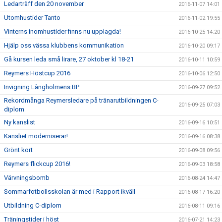
Ledarträff den 20 november
2016-11-07 14:01
Utomhustider Tanto
2016-11-02 19:55
Vinterns inomhustider finns nu upplagda!
2016-10-25 14:20
Hjälp oss vässa klubbens kommunikation
2016-10-20 09:17
Gå kursen leda små lirare, 27 oktober kl 18-21
2016-10-11 10:59
Reymers Höstcup 2016
2016-10-06 12:50
Invigning Långholmens BP
2016-09-27 09:52
Rekordmånga Reymersledare på tränarutbildningen C-
2016-09-25 07:03
diplom
Ny kanslist
2016-09-16 10:51
Kansliet moderniserar!
2016-09-16 08:38
Grönt kort
2016-09-08 09:56
Reymers flickcup 2016!
2016-09-03 18:58
Värvningsbomb
2016-08-24 14:47
Sommarfotbollsskolan är med i Rapport ikväll
2016-08-17 16:20
Utbildning C-diplom
2016-08-11 09:16
Träningstider i höst
2016-07-21 14:23