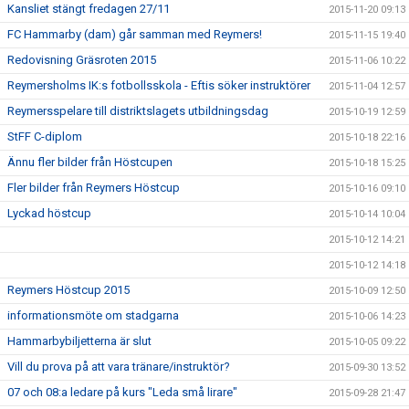
Kansliet stängt fredagen 27/11
2015-11-20 09:13
FC Hammarby (dam) går samman med Reymers!
2015-11-15 19:40
Redovisning Gräsroten 2015
2015-11-06 10:22
Reymersholms IK:s fotbollsskola - Eftis söker instruktörer
2015-11-04 12:57
Reymersspelare till distriktslagets utbildningsdag
2015-10-19 12:59
StFF C-diplom
2015-10-18 22:16
Ännu fler bilder från Höstcupen
2015-10-18 15:25
Fler bilder från Reymers Höstcup
2015-10-16 09:10
Lyckad höstcup
2015-10-14 10:04
2015-10-12 14:21
2015-10-12 14:18
Reymers Höstcup 2015
2015-10-09 12:50
informationsmöte om stadgarna
2015-10-06 14:23
Hammarbybiljetterna är slut
2015-10-05 09:22
Vill du prova på att vara tränare/instruktör?
2015-09-30 13:52
07 och 08:a ledare på kurs "Leda små lirare"
2015-09-28 21:47