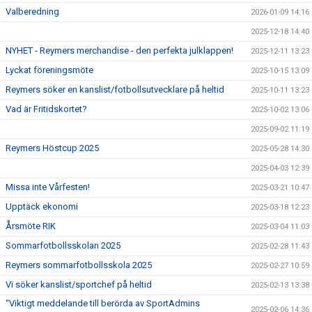
Valberedning
2026-01-09 14:16
2025-12-18 14:40
NYHET - Reymers merchandise - den perfekta julklappen!
2025-12-11 13:23
Lyckat föreningsmöte
2025-10-15 13:09
Reymers söker en kanslist/fotbollsutvecklare på heltid
2025-10-11 13:23
Vad är Fritidskortet?
2025-10-02 13:06
2025-09-02 11:19
Reymers Höstcup 2025
2025-05-28 14:30
2025-04-03 12:39
Missa inte Vårfesten!
2025-03-21 10:47
Upptäck ekonomi
2025-03-18 12:23
Årsmöte RIK
2025-03-04 11:03
Sommarfotbollsskolan 2025
2025-02-28 11:43
Reymers sommarfotbollsskola 2025
2025-02-27 10:59
Vi söker kanslist/sportchef på heltid
2025-02-13 13:38
“Viktigt meddelande till berörda av SportAdmins
2025-02-06 14:36