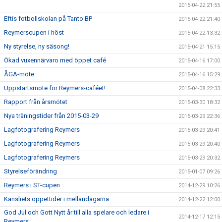
2015-04-22 21:55
Eftis fotbollskolan på Tanto BP
2015-04-22 21:40
Reymerscupen i höst
2015-04-22 13:32
Ny styrelse, ny säsong!
2015-04-21 15:15
Ökad vuxennärvaro med öppet café
2015-04-16 17:00
ÅGA-möte
2015-04-16 15:29
Uppstartsmöte för Reymers-caféet!
2015-04-08 22:33
Rapport från årsmötet
2015-03-30 18:32
Nya träningstider från 2015-03-29
2015-03-29 22:36
Lagfotografering Reymers
2015-03-29 20:41
Lagfotografering Reymers
2015-03-29 20:40
Lagfotografering Reymers
2015-03-29 20:32
Styrelseförändring
2015-01-07 09:26
Reymers i ST-cupen
2014-12-29 10:26
Kansliets öppettider i mellandagarna
2014-12-22 12:00
God Jul och Gott Nytt år till alla spelare och ledare i
2014-12-17 12:15
Reymers