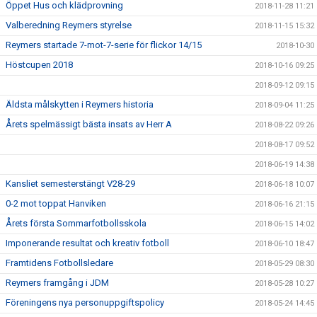
Öppet Hus och klädprovning
2018-11-28 11:21
Valberedning Reymers styrelse
2018-11-15 15:32
Reymers startade 7-mot-7-serie för flickor 14/15
2018-10-30
Höstcupen 2018
2018-10-16 09:25
2018-09-12 09:15
Äldsta målskytten i Reymers historia
2018-09-04 11:25
Årets spelmässigt bästa insats av Herr A
2018-08-22 09:26
2018-08-17 09:52
2018-06-19 14:38
Kansliet semesterstängt V28-29
2018-06-18 10:07
0-2 mot toppat Hanviken
2018-06-16 21:15
Årets första Sommarfotbollsskola
2018-06-15 14:02
Imponerande resultat och kreativ fotboll
2018-06-10 18:47
Framtidens Fotbollsledare
2018-05-29 08:30
Reymers framgång i JDM
2018-05-28 10:27
Föreningens nya personuppgiftspolicy
2018-05-24 14:45