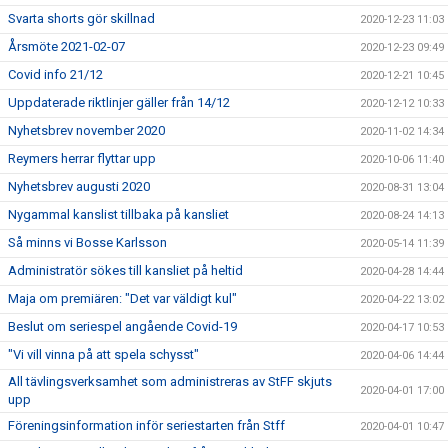
Svarta shorts gör skillnad
2020-12-23 11:03
Årsmöte 2021-02-07
2020-12-23 09:49
Covid info 21/12
2020-12-21 10:45
Uppdaterade riktlinjer gäller från 14/12
2020-12-12 10:33
Nyhetsbrev november 2020
2020-11-02 14:34
Reymers herrar flyttar upp
2020-10-06 11:40
Nyhetsbrev augusti 2020
2020-08-31 13:04
Nygammal kanslist tillbaka på kansliet
2020-08-24 14:13
Så minns vi Bosse Karlsson
2020-05-14 11:39
Administratör sökes till kansliet på heltid
2020-04-28 14:44
Maja om premiären: "Det var väldigt kul"
2020-04-22 13:02
Beslut om seriespel angående Covid-19
2020-04-17 10:53
"Vi vill vinna på att spela schysst"
2020-04-06 14:44
All tävlingsverksamhet som administreras av StFF skjuts
2020-04-01 17:00
upp
Föreningsinformation inför seriestarten från Stff
2020-04-01 10:47