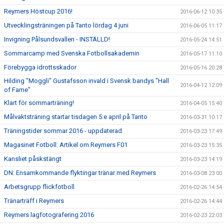
Reymers Höstcup 2016!
2016-06-12 10:35
Utvecklingsträningen på Tanto lördag 4 juni
2016-06-05 11:17
Invigning Pålsundsvallen - INSTÄLLD!
2016-05-24 14:51
Sommarcamp med Svenska Fotbollsakademin
2016-05-17 11:10
Förebygga idrottsskador
2016-05-16 20:28
Hilding "Moggli" Gustafsson invald i Svensk bandys "Hall
2016-04-12 12:09
of Fame"
Klart för sommarträning!
2016-04-05 15:40
Målvaktsträning startar tisdagen 5:e april på Tanto
2016-03-31 10:17
Träningstider sommar 2016 - uppdaterad
2016-03-23 17:49
Magasinet Fotboll: Artikel om Reymers F01
2016-03-23 15:35
Kansliet påskstängt
2016-03-23 14:19
DN: Ensamkommande flyktingar tränar med Reymers
2016-03-08 23:00
Arbetsgrupp flickfotboll
2016-02-26 14:54
Tränarträff i Reymers
2016-02-26 14:44
Reymers lagfotografering 2016
2016-02-23 22:03