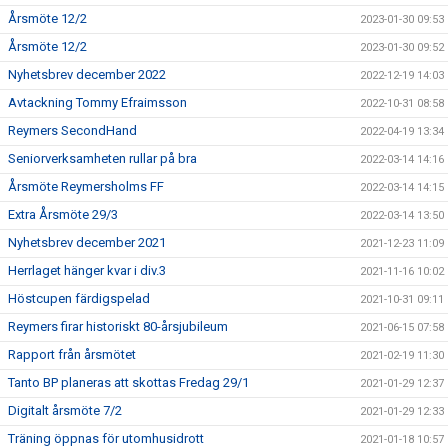
Årsmöte 12/2
2023-01-30 09:53
Årsmöte 12/2
2023-01-30 09:52
Nyhetsbrev december 2022
2022-12-19 14:03
Avtackning Tommy Efraimsson
2022-10-31 08:58
Reymers SecondHand
2022-04-19 13:34
Seniorverksamheten rullar på bra
2022-03-14 14:16
Årsmöte Reymersholms FF
2022-03-14 14:15
Extra Årsmöte 29/3
2022-03-14 13:50
Nyhetsbrev december 2021
2021-12-23 11:09
Herrlaget hänger kvar i div.3
2021-11-16 10:02
Höstcupen färdigspelad
2021-10-31 09:11
Reymers firar historiskt 80-årsjubileum
2021-06-15 07:58
Rapport från årsmötet
2021-02-19 11:30
Tanto BP planeras att skottas Fredag 29/1
2021-01-29 12:37
Digitalt årsmöte 7/2
2021-01-29 12:33
Träning öppnas för utomhusidrott
2021-01-18 10:57