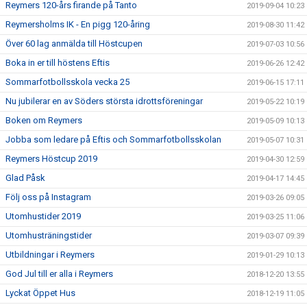
Reymers 120-års firande på Tanto
2019-09-04 10:23
Reymersholms IK - En pigg 120-åring
2019-08-30 11:42
Över 60 lag anmälda till Höstcupen
2019-07-03 10:56
Boka in er till höstens Eftis
2019-06-26 12:42
Sommarfotbollsskola vecka 25
2019-06-15 17:11
Nu jubilerar en av Söders största idrottsföreningar
2019-05-22 10:19
Boken om Reymers
2019-05-09 10:13
Jobba som ledare på Eftis och Sommarfotbollsskolan
2019-05-07 10:31
Reymers Höstcup 2019
2019-04-30 12:59
Glad Påsk
2019-04-17 14:45
Följ oss på Instagram
2019-03-26 09:05
Utomhustider 2019
2019-03-25 11:06
Utomhusträningstider
2019-03-07 09:39
Utbildningar i Reymers
2019-01-29 10:13
God Jul till er alla i Reymers
2018-12-20 13:55
Lyckat Öppet Hus
2018-12-19 11:05