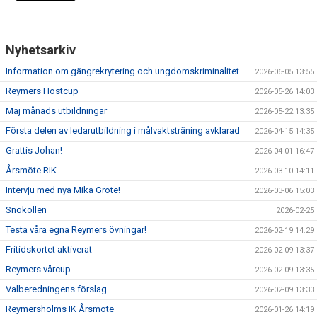
KÖPA MATCHTRÖJA
Nyhetsarkiv
BILDGALLERI
Information om gängrekrytering och ungdomskriminalitet
2026-06-05 13:55
DOKUMENT
Reymers Höstcup
2026-05-26 14:03
Maj månads utbildningar
2026-05-22 13:35
FÖRSÄKRING
Första delen av ledarutbildning i målvaktsträning avklarad
2026-04-15 14:35
Grattis Johan!
AVGIFTER
2026-04-01 16:47
Årsmöte RIK
2026-03-10 14:11
FÖRENINGSCERTIFIKAT
Intervju med nya Mika Grote!
2026-03-06 15:03
Snökollen
2026-02-25
KALENDRAR
Testa våra egna Reymers övningar!
2026-02-19 14:29
GÄNGREKRYTERING
Fritidskortet aktiverat
2026-02-09 13:37
Reymers vårcup
2026-02-09 13:35
Valberedningens förslag
2026-02-09 13:33
Reymersholms IK Årsmöte
2026-01-26 14:19