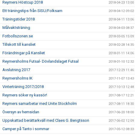
Reymers Höstcup 2018
2018-04-23 13:00
Ett träningstips från SISU/Folksam
2018-04-12 09:02
Träningstider 2018
2018-04-11 13:06
Målvaktsträning
2018-04-03 08:37
Fotbollszonen.se
2018-03-05 15:09
Tillskott till kansliet
2018-02-28 14:35
Förändringar på Kansliet
2018-01-11 14:06
Reymersholms Futsal- Dövlandslaget Futsal
2018-01-10 12:32
Avslutning 2017
2017-12-29 11:46
Reymersholms IK
2017-11-07 13:43
Vinterträning 2017/2018
2017-10-13 12:48
Reymers söker ny kassör!
2017-08-17 12:21
Reymers samarbetar med Unite Stockholm
2017-08-11 18:30
Översyn av hemsidan
2017-06-20 18:00
Uppskattad berättarkväll med Claes G. Bengtsson
2017-06-02 12:09
Camper på Tanto i sommar
2017-05-12 08:33