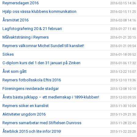
Reymersdagen 2016
2016-02-15 14:36
Hjälp oss vässa klubbens kommunikation
2016-02-15 11:25
Årsmötet 2016
2016-02-08 14:16
Lagfotografering 20 & 21 februari
2016-01-27 11:40
Målvaktsträning i Reymers
2016-01-21 20:15
Reymers välkomnar Michel Sundell till kansliet!
2016-01-21 09:54
Sökes
2016-01-18 09:52
C-diplom kurs del 1 den 31 januari på Zinken
2016-01-06 17:32
Året som gått
2015-12-22 15:07
Reymers fotbollsskola Eftis 2016
2015-12-10 19:36
Föreningens reviderade stadgar
2015-12-08 10:10
Årets bästa julklapp – ett medlemskap i 1899-klubben!
2015-12-03 09:55
Reymers söker en kanslist
2015-11-30 10:04
Aktiviteter ungdom 2016
2015-11-29 21:30
Reymers samarbetar med Stiftelsen Dunross
2015-11-28 22:45
Återblick 2015 och lite inför 2016!
2015-11-22 23:20