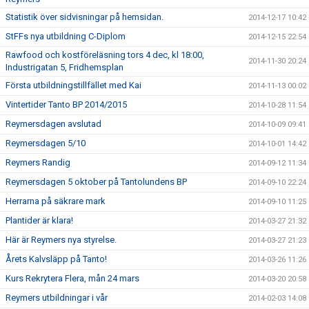
Statistik över sidvisningar på hemsidan.
2014-12-17 10:42
StFFs nya utbildning C-Diplom
2014-12-15 22:54
Rawfood och kostföreläsning tors 4 dec, kl 18:00,
2014-11-30 20:24
Industrigatan 5, Fridhemsplan
Första utbildningstillfället med Kai
2014-11-13 00:02
Vintertider Tanto BP 2014/2015
2014-10-28 11:54
Reymersdagen avslutad
2014-10-09 09:41
Reymersdagen 5/10
2014-10-01 14:42
Reymers Randig
2014-09-12 11:34
Reymersdagen 5 oktober på Tantolundens BP
2014-09-10 22:24
Herrarna på säkrare mark
2014-09-10 11:25
Plantider är klara!
2014-03-27 21:32
Här är Reymers nya styrelse.
2014-03-27 21:23
Årets Kalvsläpp på Tanto!
2014-03-26 11:26
Kurs Rekrytera Flera, mån 24 mars
2014-03-20 20:58
Reymers utbildningar i vår
2014-02-03 14:08