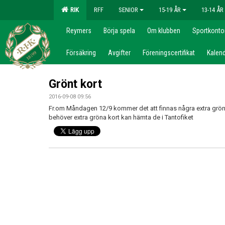
RIK
RFF
SENIOR
15-19 ÅR
13-14 ÅR
Reymers
Börja spela
Om klubben
Sportkonto
Försäkring
Avgifter
Föreningscertifikat
Kalend
Grönt kort
2016-09-08 09:56
Fr.om Måndagen 12/9 kommer det att finnas några extra gröna
behöver extra gröna kort kan hämta de i Tantofiket