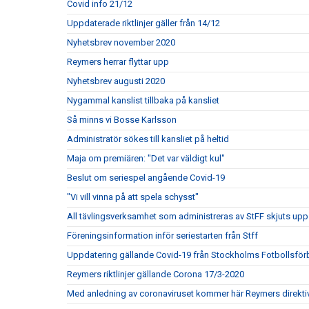
Covid info 21/12
Uppdaterade riktlinjer gäller från 14/12
Nyhetsbrev november 2020
Reymers herrar flyttar upp
Nyhetsbrev augusti 2020
Nygammal kanslist tillbaka på kansliet
Så minns vi Bosse Karlsson
Administratör sökes till kansliet på heltid
Maja om premiären: "Det var väldigt kul"
Beslut om seriespel angående Covid-19
"Vi vill vinna på att spela schysst"
All tävlingsverksamhet som administreras av StFF skjuts upp
Föreningsinformation inför seriestarten från Stff
Uppdatering gällande Covid-19 från Stockholms Fotbollsfö
Reymers riktlinjer gällande Corona 17/3-2020
Med anledning av coronaviruset kommer här Reymers direkti