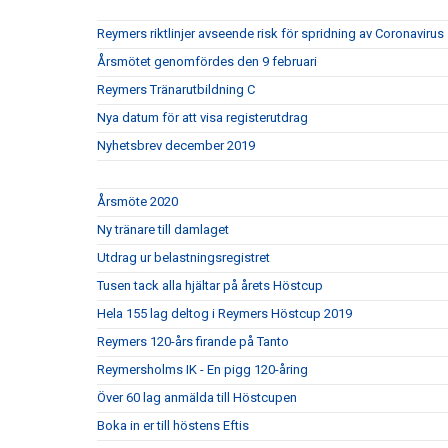
Reymers riktlinjer avseende risk för spridning av Coronavirus
Årsmötet genomfördes den 9 februari
Reymers Tränarutbildning C
Nya datum för att visa registerutdrag
Nyhetsbrev december 2019
Årsmöte 2020
Ny tränare till damlaget
Utdrag ur belastningsregistret
Tusen tack alla hjältar på årets Höstcup
Hela 155 lag deltog i Reymers Höstcup 2019
Reymers 120-års firande på Tanto
Reymersholms IK - En pigg 120-åring
Över 60 lag anmälda till Höstcupen
Boka in er till höstens Eftis