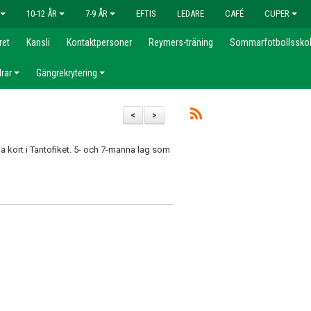
10-12 ÅR
7-9 ÅR
EFTIS
LEDARE
CAFÉ
CUPER
ret
Kansli
Kontaktpersoner
Reymers-träning
Sommarfotbollssko
rar
Gängrekrytering
<
>
 kort i Tantofiket. 5- och 7-manna lag som