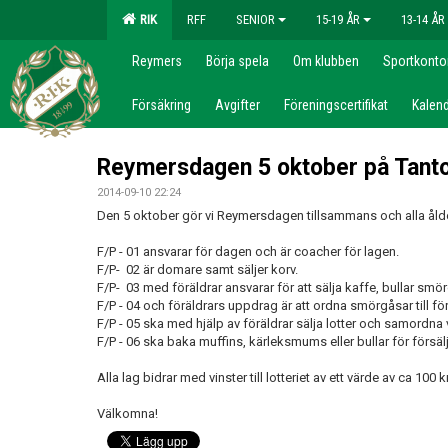
RIK
RFF
SENIOR
15-19 ÅR
13-14 ÅR
Reymers
Börja spela
Om klubben
Sportkonto
Försäkring
Avgifter
Föreningscertifikat
Kalend
Reymersdagen 5 oktober på Tant
2014-09-10 22:24
Den 5 oktober gör vi Reymersdagen tillsammans och alla ål
F/P - 01 ansvarar för dagen och är coacher för lagen.
F/P- 02 är domare samt säljer korv.
F/P- 03 med föräldrar ansvarar för att sälja kaffe, bullar smö
F/P - 04 och föräldrars uppdrag är att ordna smörgåsar till f
F/P - 05 ska med hjälp av föräldrar sälja lotter och samordna 
F/P - 06 ska baka muffins, kärleksmums eller bullar för försäl
Alla lag bidrar med vinster till lotteriet av ett värde av ca 100 kr
Välkomna!