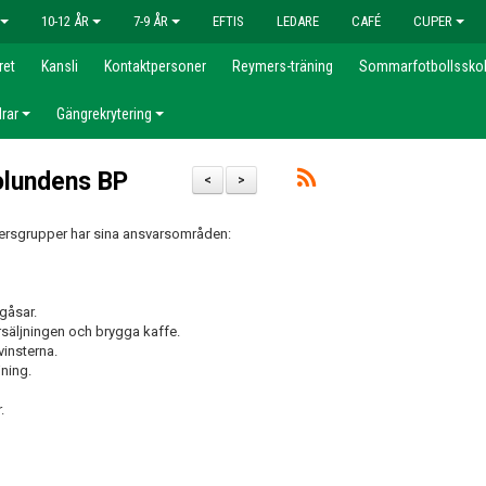
10-12 ÅR
7-9 ÅR
EFTIS
LEDARE
CAFÉ
CUPER
ret
Kansli
Kontaktpersoner
Reymers-träning
Sommarfotbollssko
rar
Gängrekrytering
olundens BP
<
>
dersgrupper har sina ansvarsområden:
rgåsar.
örsäljningen och brygga kaffe.
vinsterna.
jning.
.