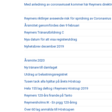
Med anledning av coronaviruset kommer här Reymers direkti
Reymers riktlinjer avseende risk för spridning av Coronavirus
Årsmötet genomfördes den 9 februari
Reymers Tränarutbildning C
Nya datum för att visa registerutdrag
Nyhetsbrev december 2019
Årsmöte 2020
Ny tränare till damlaget
Utdrag ur belastningsregistret
Tusen tack alla hjältar på årets Höstcup
Hela 155 lag deltog i Reymers Höstcup 2019
Reymers 120-års firande på Tanto
Reymersholms IK - En pigg 120-åring
Över 60 lag anmälda till Höstcupen