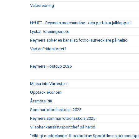
Valberedning
NYHET - Reymers merchandise - den perfekta julklappen!
Lyckat föreningsmöte
Reymers söker en kanslist/fotbollsutvecklare på heltid
Vad är Fritidskortet?
Reymers Höstcup 2025
Missa inte Vårfesten!
Upptäck ekonomi
Årsmöte RIK
Sommarfotbollsskolan 2025
Reymers sommarfotbollsskola 2025
Vi söker kanslist/sportchef på heltid
“Viktigt meddelande till berörda av SportAdmins personuppg