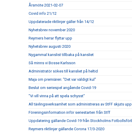
Årsmöte 2021-02-07
Covid info 21/12
Uppdaterade riktlinjer gäller från 14/12
Nyhetsbrev november 2020
Reymers herrar flyttar upp
Nyhetsbrev augusti 2020
Nygammal kanslist tillbaka på kansliet
Så minns vi Bosse Karlsson
Administratör sökes till kansliet på heltid
Maja om premiären: "Det var väldigt kul"
Beslut om seriespel angående Covid-19
"Vi vill vinna på att spela schysst"
All tävlingsverksamhet som administreras av StFF skjuts upp
Föreningsinformation inför seriestarten från Stff
Uppdatering gällande Covid-19 från Stockholms Fotbollsfö
Reymers riktlinjer gällande Corona 17/3-2020