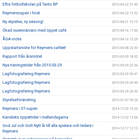
Eftis fotbollskolan på Tanto BP
2015-04-22 21:40
Reymerscupen i höst
2015-04-22 13:32
Ny styrelse, ny säsong!
2015-04-21 15:15
Ökad vuxennärvaro med öppet café
2015-04-16 17:00
ÅGA-möte
2015-04-16 15:29
Uppstartsmöte för Reymers-caféet!
2015-04-08 22:33
Rapport från årsmötet
2015-03-30 18:32
Nya träningstider från 2015-03-29
2015-03-29 22:36
Lagfotografering Reymers
2015-03-29 20:41
Lagfotografering Reymers
2015-03-29 20:40
Lagfotografering Reymers
2015-03-29 20:32
Styrelseförändring
2015-01-07 09:26
Reymers i ST-cupen
2014-12-29 10:26
Kansliets öppettider i mellandagarna
2014-12-22 12:00
God Jul och Gott Nytt år till alla spelare och ledare i
2014-12-17 12:15
Reymers