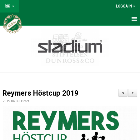
RIK
LOGGA IN
REYMERS
BÖRJA SPELA
OM KLUBBEN
SPORTKONTORET
KANSLI
Reymers Höstcup 2019
<
>
KONTAKTPERSONER
2019-04-30 12:59
REYMERS-TRÄNING
SOMMARFOTBOLLSSKOLA
MATERIAL