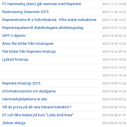
FC Hammarby (dam) går samman med Reymers!
2015-11-15 19:40
Redovisning Gräsroten 2015
2015-11-06 10:22
Reymersholms IK:s fotbollsskola - Eftis söker instruktörer
2015-11-04 12:57
Reymersspelare till distriktslagets utbildningsdag
2015-10-19 12:59
StFF C-diplom
2015-10-18 22:16
Ännu fler bilder från Höstcupen
2015-10-18 15:25
Fler bilder från Reymers Höstcup
2015-10-16 09:10
Lyckad höstcup
2015-10-14 10:04
2015-10-12 14:21
2015-10-12 14:18
Reymers Höstcup 2015
2015-10-09 12:50
informationsmöte om stadgarna
2015-10-06 14:23
Hammarbybiljetterna är slut
2015-10-05 09:22
Vill du prova på att vara tränare/instruktör?
2015-09-30 13:52
07 och 08:a ledare på kurs "Leda små lirare"
2015-09-28 21:47
Zinken stängs
2015-09-25 10:26