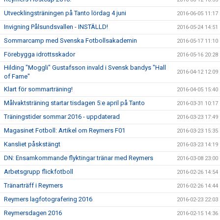
Utvecklingsträningen på Tanto lördag 4 juni
2016-06-05 11:17
Invigning Pålsundsvallen - INSTÄLLD!
2016-05-24 14:51
Sommarcamp med Svenska Fotbollsakademin
2016-05-17 11:10
Förebygga idrottsskador
2016-05-16 20:28
Hilding "Moggli" Gustafsson invald i Svensk bandys "Hall
2016-04-12 12:09
of Fame"
Klart för sommarträning!
2016-04-05 15:40
Målvaktsträning startar tisdagen 5:e april på Tanto
2016-03-31 10:17
Träningstider sommar 2016 - uppdaterad
2016-03-23 17:49
Magasinet Fotboll: Artikel om Reymers F01
2016-03-23 15:35
Kansliet påskstängt
2016-03-23 14:19
DN: Ensamkommande flyktingar tränar med Reymers
2016-03-08 23:00
Arbetsgrupp flickfotboll
2016-02-26 14:54
Tränarträff i Reymers
2016-02-26 14:44
Reymers lagfotografering 2016
2016-02-23 22:03
Reymersdagen 2016
2016-02-15 14:36