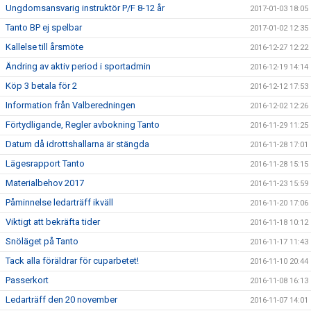
Ungdomsansvarig instruktör P/F 8-12 år
2017-01-03 18:05
Tanto BP ej spelbar
2017-01-02 12:35
Kallelse till årsmöte
2016-12-27 12:22
Ändring av aktiv period i sportadmin
2016-12-19 14:14
Köp 3 betala för 2
2016-12-12 17:53
Information från Valberedningen
2016-12-02 12:26
Förtydligande, Regler avbokning Tanto
2016-11-29 11:25
Datum då idrottshallarna är stängda
2016-11-28 17:01
Lägesrapport Tanto
2016-11-28 15:15
Materialbehov 2017
2016-11-23 15:59
Påminnelse ledarträff ikväll
2016-11-20 17:06
Viktigt att bekräfta tider
2016-11-18 10:12
Snöläget på Tanto
2016-11-17 11:43
Tack alla föräldrar för cuparbetet!
2016-11-10 20:44
Passerkort
2016-11-08 16:13
Ledarträff den 20 november
2016-11-07 14:01