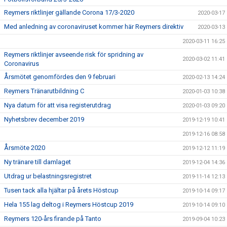
Reymers riktlinjer gällande Corona 17/3-2020
2020-03-17
Med anledning av coronaviruset kommer här Reymers direktiv
2020-03-13
2020-03-11 16:25
Reymers riktlinjer avseende risk för spridning av
2020-03-02 11:41
Coronavirus
Årsmötet genomfördes den 9 februari
2020-02-13 14:24
Reymers Tränarutbildning C
2020-01-03 10:38
Nya datum för att visa registerutdrag
2020-01-03 09:20
Nyhetsbrev december 2019
2019-12-19 10:41
2019-12-16 08:58
Årsmöte 2020
2019-12-12 11:19
Ny tränare till damlaget
2019-12-04 14:36
Utdrag ur belastningsregistret
2019-11-14 12:13
Tusen tack alla hjältar på årets Höstcup
2019-10-14 09:17
Hela 155 lag deltog i Reymers Höstcup 2019
2019-10-14 09:10
Reymers 120-års firande på Tanto
2019-09-04 10:23