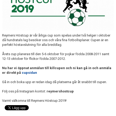
KÖPA MATCHTRÖJA
BILDGALLERI
DOKUMENT
Reymers Höstcup är vår årliga cup som spelas under två helger i oktober
då hundratals lag besöker oss och våra fina fotbollsplaner. Cupen är en
FÖRSÄKRING
perfekt höstavslutning för alla breddlag.
Årets cup planeras till den 5-6 oktober för pojkar födda 2008-2011 samt
AVGIFTER
12-13 oktober för flickor födda 2007-2012.
FÖRENINGSCERTIFIKAT
Nu har vi öppnat anmälan till killcupen och ni kan gå in och anmäla
er direkt på
cupsidan
KALENDRAR
Gå in och boka upp er redan idag då platserna går åt snabbt till cupen.
GÄNGREKRYTERING
Följ oss på Instagram kontot:
reymershostcup
Varmt välkomna till Reymers Höstcup 2019!