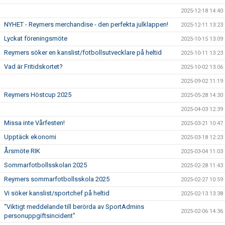
2025-12-18 14:40
NYHET - Reymers merchandise - den perfekta julklappen!
2025-12-11 13:23
Lyckat föreningsmöte
2025-10-15 13:09
Reymers söker en kanslist/fotbollsutvecklare på heltid
2025-10-11 13:23
Vad är Fritidskortet?
2025-10-02 13:06
2025-09-02 11:19
Reymers Höstcup 2025
2025-05-28 14:30
2025-04-03 12:39
Missa inte Vårfesten!
2025-03-21 10:47
Upptäck ekonomi
2025-03-18 12:23
Årsmöte RIK
2025-03-04 11:03
Sommarfotbollsskolan 2025
2025-02-28 11:43
Reymers sommarfotbollsskola 2025
2025-02-27 10:59
Vi söker kanslist/sportchef på heltid
2025-02-13 13:38
“Viktigt meddelande till berörda av SportAdmins
2025-02-06 14:36
personuppgiftsincident"