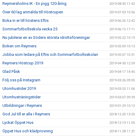
Reymersholms IK - En pigg 120-åring
2019-08-30 11:42
Över 60 lag anmälda till Höstcupen
2019-07-03 10:56
Boka in er till höstens Eftis
2019-06-26 12:42
Sommarfotbollsskola vecka 25
2019-06-15 17:11
Nu jubilerar en av Söders största idrottsföreningar
2019-05-22 10:19
Boken om Reymers
2019-05-09 10:13
Jobba som ledare på Eftis och Sommarfotbollsskolan
2019-05-07 10:31
Reymers Höstcup 2019
2019-04-30 12:59
Glad Påsk
2019-04-17 14:45
Följ oss på Instagram
2019-03-26 09:05
Utomhustider 2019
2019-03-25 11:06
Utomhusträningstider
2019-03-07 09:39
Utbildningar i Reymers
2019-01-29 10:13
God Jul till er alla i Reymers
2018-12-20 13:55
Lyckat Öppet Hus
2018-12-19 11:05
Öppet Hus och klädprovning
2018-11-28 11:21