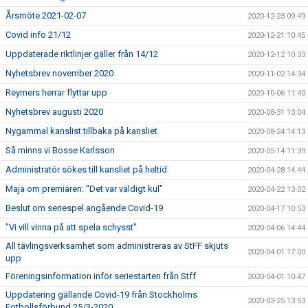
Årsmöte 2021-02-07
2020-12-23 09:49
Covid info 21/12
2020-12-21 10:45
Uppdaterade riktlinjer gäller från 14/12
2020-12-12 10:33
Nyhetsbrev november 2020
2020-11-02 14:34
Reymers herrar flyttar upp
2020-10-06 11:40
Nyhetsbrev augusti 2020
2020-08-31 13:04
Nygammal kanslist tillbaka på kansliet
2020-08-24 14:13
Så minns vi Bosse Karlsson
2020-05-14 11:39
Administratör sökes till kansliet på heltid
2020-04-28 14:44
Maja om premiären: "Det var väldigt kul"
2020-04-22 13:02
Beslut om seriespel angående Covid-19
2020-04-17 10:53
"Vi vill vinna på att spela schysst"
2020-04-06 14:44
All tävlingsverksamhet som administreras av StFF skjuts
2020-04-01 17:00
upp
Föreningsinformation inför seriestarten från Stff
2020-04-01 10:47
Uppdatering gällande Covid-19 från Stockholms
2020-03-25 13:53
Fotbollsförbund 25/3-2020