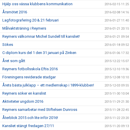
Hjälp oss vässa klubbens kommunikation
2016-02-15 11:25
Årsmötet 2016
2016-02-08 14:16
Lagfotografering 20 & 21 februari
2016-01-27 11:40
Målvaktsträning i Reymers
2016-01-21 20:15
Reymers välkomnar Michel Sundell till kansliet!
2016-01-21 09:54
Sökes
2016-01-18 09:52
C-diplom kurs del 1 den 31 januari på Zinken
2016-01-06 17:32
Året som gått
2015-12-22 15:07
Reymers fotbollsskola Eftis 2016
2015-12-10 19:36
Föreningens reviderade stadgar
2015-12-08 10:10
Årets bästa julklapp – ett medlemskap i 1899-klubben!
2015-12-03 09:55
Reymers söker en kanslist
2015-11-30 10:04
Aktiviteter ungdom 2016
2015-11-29 21:30
Reymers samarbetar med Stiftelsen Dunross
2015-11-28 22:45
Återblick 2015 och lite inför 2016!
2015-11-22 23:20
Kansliet stängt fredagen 27/11
2015-11-20 09:13