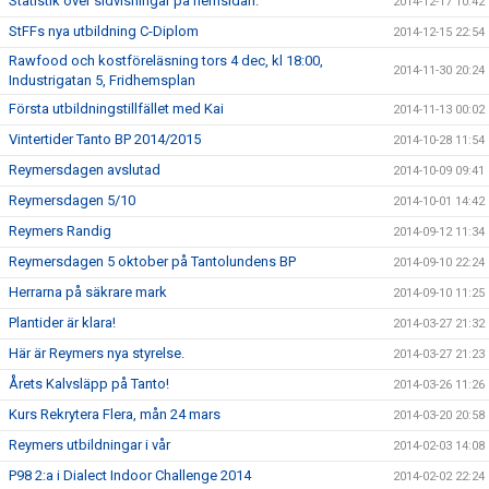
Statistik över sidvisningar på hemsidan.
2014-12-17 10:42
StFFs nya utbildning C-Diplom
2014-12-15 22:54
Rawfood och kostföreläsning tors 4 dec, kl 18:00,
2014-11-30 20:24
Industrigatan 5, Fridhemsplan
Första utbildningstillfället med Kai
2014-11-13 00:02
Vintertider Tanto BP 2014/2015
2014-10-28 11:54
Reymersdagen avslutad
2014-10-09 09:41
Reymersdagen 5/10
2014-10-01 14:42
Reymers Randig
2014-09-12 11:34
Reymersdagen 5 oktober på Tantolundens BP
2014-09-10 22:24
Herrarna på säkrare mark
2014-09-10 11:25
Plantider är klara!
2014-03-27 21:32
Här är Reymers nya styrelse.
2014-03-27 21:23
Årets Kalvsläpp på Tanto!
2014-03-26 11:26
Kurs Rekrytera Flera, mån 24 mars
2014-03-20 20:58
Reymers utbildningar i vår
2014-02-03 14:08
P98 2:a i Dialect Indoor Challenge 2014
2014-02-02 22:24