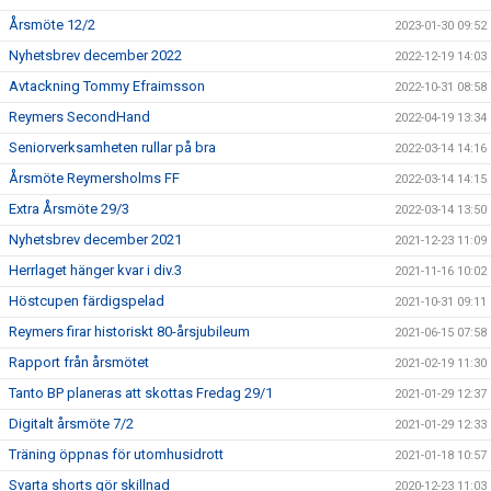
Årsmöte 12/2
2023-01-30 09:52
Nyhetsbrev december 2022
2022-12-19 14:03
Avtackning Tommy Efraimsson
2022-10-31 08:58
Reymers SecondHand
2022-04-19 13:34
Seniorverksamheten rullar på bra
2022-03-14 14:16
Årsmöte Reymersholms FF
2022-03-14 14:15
Extra Årsmöte 29/3
2022-03-14 13:50
Nyhetsbrev december 2021
2021-12-23 11:09
Herrlaget hänger kvar i div.3
2021-11-16 10:02
Höstcupen färdigspelad
2021-10-31 09:11
Reymers firar historiskt 80-årsjubileum
2021-06-15 07:58
Rapport från årsmötet
2021-02-19 11:30
Tanto BP planeras att skottas Fredag 29/1
2021-01-29 12:37
Digitalt årsmöte 7/2
2021-01-29 12:33
Träning öppnas för utomhusidrott
2021-01-18 10:57
Svarta shorts gör skillnad
2020-12-23 11:03