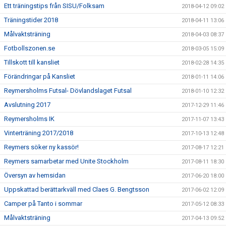
Ett träningstips från SISU/Folksam
2018-04-12 09:02
Träningstider 2018
2018-04-11 13:06
Målvaktsträning
2018-04-03 08:37
Fotbollszonen.se
2018-03-05 15:09
Tillskott till kansliet
2018-02-28 14:35
Förändringar på Kansliet
2018-01-11 14:06
Reymersholms Futsal- Dövlandslaget Futsal
2018-01-10 12:32
Avslutning 2017
2017-12-29 11:46
Reymersholms IK
2017-11-07 13:43
Vinterträning 2017/2018
2017-10-13 12:48
Reymers söker ny kassör!
2017-08-17 12:21
Reymers samarbetar med Unite Stockholm
2017-08-11 18:30
Översyn av hemsidan
2017-06-20 18:00
Uppskattad berättarkväll med Claes G. Bengtsson
2017-06-02 12:09
Camper på Tanto i sommar
2017-05-12 08:33
Målvaktsträning
2017-04-13 09:52