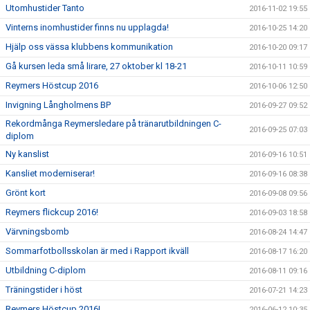
Utomhustider Tanto
2016-11-02 19:55
Vinterns inomhustider finns nu upplagda!
2016-10-25 14:20
Hjälp oss vässa klubbens kommunikation
2016-10-20 09:17
Gå kursen leda små lirare, 27 oktober kl 18-21
2016-10-11 10:59
Reymers Höstcup 2016
2016-10-06 12:50
Invigning Långholmens BP
2016-09-27 09:52
Rekordmånga Reymersledare på tränarutbildningen C-
2016-09-25 07:03
diplom
Ny kanslist
2016-09-16 10:51
Kansliet moderniserar!
2016-09-16 08:38
Grönt kort
2016-09-08 09:56
Reymers flickcup 2016!
2016-09-03 18:58
Värvningsbomb
2016-08-24 14:47
Sommarfotbollsskolan är med i Rapport ikväll
2016-08-17 16:20
Utbildning C-diplom
2016-08-11 09:16
Träningstider i höst
2016-07-21 14:23
Reymers Höstcup 2016!
2016-06-12 10:35