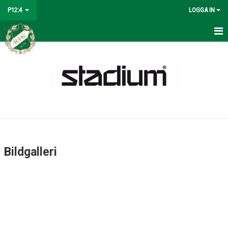
P12:4
LOGGA IN
HEM
KALENDER
MATCHER
NYHETER
TRUPPEN
Bildgalleri
BILDGALLERI
DOKUMENT
KONTAKT