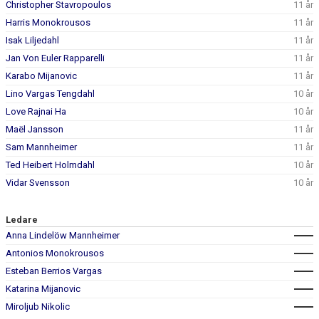
Christopher Stavropoulos
11 år
Harris Monokrousos
11 år
Isak Liljedahl
11 år
Jan Von Euler Rapparelli
11 år
Karabo Mijanovic
11 år
Lino Vargas Tengdahl
10 år
Love Rajnai Ha
10 år
Maël Jansson
11 år
Sam Mannheimer
11 år
Ted Heibert Holmdahl
10 år
Vidar Svensson
10 år
Ledare
Anna Lindelöw Mannheimer
Antonios Monokrousos
Esteban Berrios Vargas
Katarina Mijanovic
Miroljub Nikolic