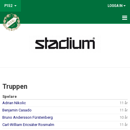
P15:2
LOGGA IN
HEM
NYHETER
KALENDER
MATCHER
TRUPPEN
Truppen
BILDGALLERI
Spelare
Adrian Nikolic
11 år
DOKUMENT
Benjamin Casado
11 år
KONTAKT
Bruno Andersson Fürstenberg
10 år
Carl-William Ericsäter Rosmalm
11 år