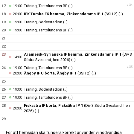
v.34
17
19:00
Träning, Tantolundens BP
(..)
18
20:00
IFK Tumba FK hemma, Zinkensdamms IP 1
(SSH 2)
(..)
19
19:00
Träning, Söderstadion
(..)
20
19:00
Träning, Tantolundens BP
(..)
21
22
23
Arameisk-Syrianska IF hemma, Zinkensdamms IP 1
(Div 3
14:00
Södra Svealand, herr 2026)
(..)
v.35
24
19:00
Träning, Tantolundens BP
(..)
20:00
Ängby IF U borta, Ängby IP 1
(SSH 2)
(..)
25
26
19:00
Träning, Söderstadion
(..)
27
19:00
Träning, Tantolundens BP
(..)
28
Fisksätra IF borta, Fisksätra IP 1
(Div 3 Södra Svealand, herr
20:00
2026)
(..)
29
30
För att hemsidan ska fungera korrekt använder vi nödvändiga