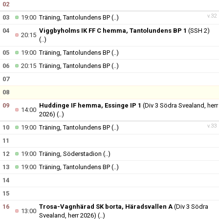
02
v.32
03
19:00
Träning, Tantolundens BP
(..)
04
Viggbyholms IK FF C hemma, Tantolundens BP 1
(SSH 2)
20:15
(..)
05
19:00
Träning, Tantolundens BP
(..)
06
20:15
Träning, Tantolundens BP
(..)
07
08
09
Huddinge IF hemma, Essinge IP 1
(Div 3 Södra Svealand, herr
14:00
2026)
(..)
v.33
10
19:00
Träning, Tantolundens BP
(..)
11
12
19:00
Träning, Söderstadion
(..)
13
19:00
Träning, Tantolundens BP
(..)
14
15
16
Trosa-Vagnhärad SK borta, Häradsvallen A
(Div 3 Södra
13:00
Svealand, herr 2026)
(..)