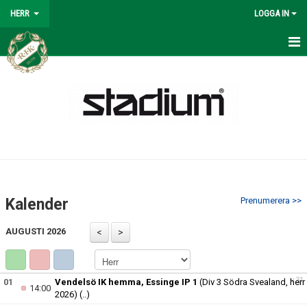
HERR
LOGGA IN
HERR
NYHETER
KALENDER
MATCHER
SPELSCHEMA 2026
Kalender
Prenumerera >>
TRUPPEN
AUGUSTI 2026
BILDGALLERI
KONTAKT
v.31
01
Vendelsö IK hemma, Essinge IP 1
(Div 3 Södra Svealand, herr
14:00
2026)
(..)