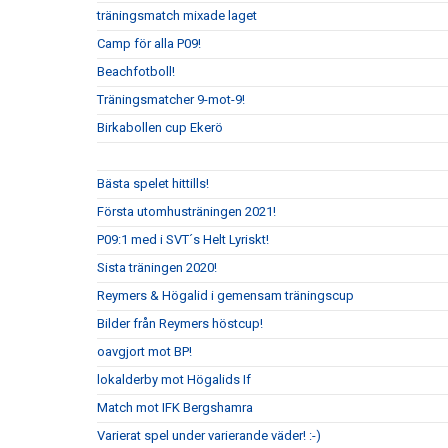
träningsmatch mixade laget
Camp för alla P09!
Beachfotboll!
Träningsmatcher 9-mot-9!
Birkabollen cup Ekerö
Bästa spelet hittills!
Första utomhusträningen 2021!
P09:1 med i SVT´s Helt Lyriskt!
Sista träningen 2020!
Reymers & Högalid i gemensam träningscup
Bilder från Reymers höstcup!
oavgjort mot BP!
lokalderby mot Högalids If
Match mot IFK Bergshamra
Varierat spel under varierande väder! :-)