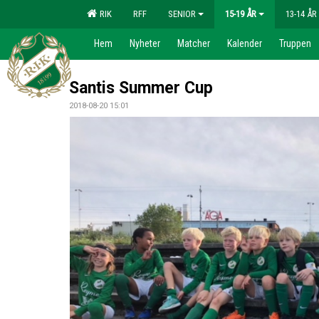
RIK
RFF
SENIOR
15-19 ÅR
13-14 ÅR
Hem
Nyheter
Matcher
Kalender
Truppen
Santis Summer Cup
2018-08-20 15:01