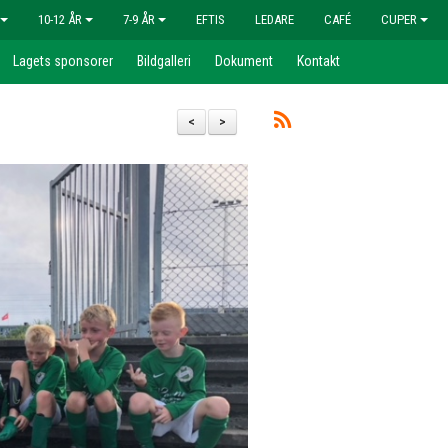
10-12 ÅR
7-9 ÅR
EFTIS
LEDARE
CAFÉ
CUPER
Lagets sponsorer
Bildgalleri
Dokument
Kontakt
<
>