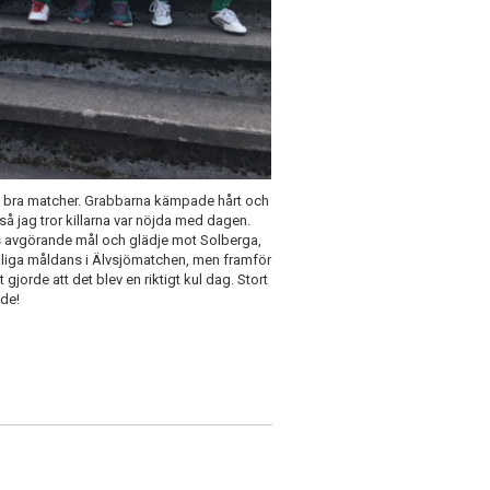
ch bra matcher. Grabbarna kämpade hårt och
så jag tror killarna var nöjda med dagen.
s avgörande mål och glädje mot Solberga,
oliga måldans i Älvsjömatchen, men framför
et gjorde att det blev en riktigt kul dag. Stort
ade!