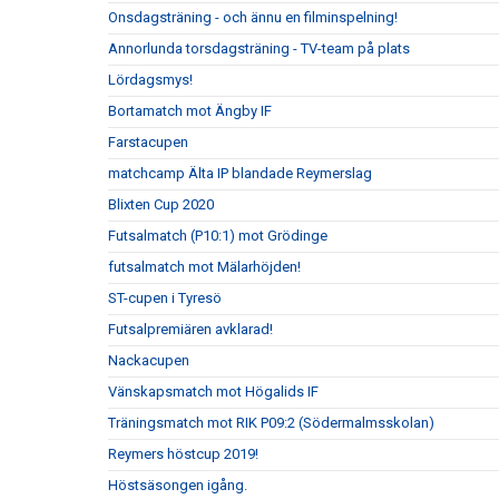
Onsdagsträning - och ännu en filminspelning!
Annorlunda torsdagsträning - TV-team på plats
Lördagsmys!
Bortamatch mot Ängby IF
Farstacupen
matchcamp Älta IP blandade Reymerslag
Blixten Cup 2020
Futsalmatch (P10:1) mot Grödinge
futsalmatch mot Mälarhöjden!
ST-cupen i Tyresö
Futsalpremiären avklarad!
Nackacupen
Vänskapsmatch mot Högalids IF
Träningsmatch mot RIK P09:2 (Södermalmsskolan)
Reymers höstcup 2019!
Höstsäsongen igång.