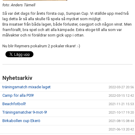
foto: Anders Tärnell
Så var det dags för årets första cup, Sumpan Cup. Vi ställde upp med två
lag detta år så alla skulle få spela så mycket som möjligt.
Bra insatser från båda lagen, både förluster, oavgjort och någon vinst. Men
framförallt, bra spel och att alla kämpade. Extra eloge till alla som var
målvakter och ni föräldrar som gick upp i ottan.
Nu blir Reymers pokalrum 2 pokaler rikare! :-)
Nyhetsarkiv
träningsmatch mixade laget
2022-03-27 20:56
Camp för alla P09!
2022-03-15 12:42
Beachfotboll!
2021-11-21 15:53
Träningsmatcher 9-mot-9!
2021-10-17 19:20
Birkabollen cup Ekerö
2021-08-15 08:44
2021-06-13 20:42