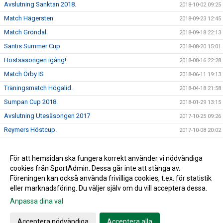
Avslutning Sanktan 2018.
2018-10-02 09:25
Match Hägersten
2018-09-23 12:45
Match Gröndal.
2018-09-18 22:13
Santis Summer Cup
2018-08-20 15:01
Höstsäsongen igång!
2018-08-16 22:28
Match Örby IS
2018-06-11 19:13
Träningsmatch Högalid.
2018-04-18 21:58
Sumpan Cup 2018.
2018-01-29 13:15
Avslutning Utesäsongen 2017
2017-10-25 09:26
Reymers Höstcup.
2017-10-08 20:02
Avslutning S:t Eriks-Cupen.
2017-10-01 16:37
Höstsäsongen igång!
För att hemsidan ska fungera korrekt använder vi nödvändiga
2017-08-23 21:25
cookies från SportAdmin. Dessa går inte att stänga av.
Santis Summer Cup.
2017-08-13 21:03
Föreningen kan också använda frivilliga cookies, t.ex. för statistik
eller marknadsföring. Du väljer själv om du vill acceptera dessa.
Anpassa dina val
Cookie-inställningar
Gå till Webbversion
Acceptera nödvändiga
Acceptera alla