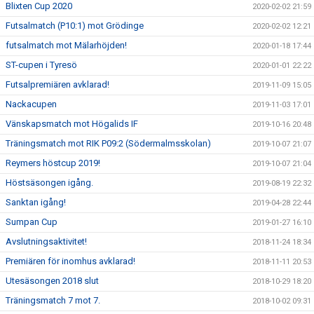
Blixten Cup 2020
2020-02-02 21:59
Futsalmatch (P10:1) mot Grödinge
2020-02-02 12:21
futsalmatch mot Mälarhöjden!
2020-01-18 17:44
ST-cupen i Tyresö
2020-01-01 22:22
Futsalpremiären avklarad!
2019-11-09 15:05
Nackacupen
2019-11-03 17:01
Vänskapsmatch mot Högalids IF
2019-10-16 20:48
Träningsmatch mot RIK P09:2 (Södermalmsskolan)
2019-10-07 21:07
Reymers höstcup 2019!
2019-10-07 21:04
Höstsäsongen igång.
2019-08-19 22:32
Sanktan igång!
2019-04-28 22:44
Sumpan Cup
2019-01-27 16:10
Avslutningsaktivitet!
2018-11-24 18:34
Premiären för inomhus avklarad!
2018-11-11 20:53
Utesäsongen 2018 slut
2018-10-29 18:20
Träningsmatch 7 mot 7.
2018-10-02 09:31