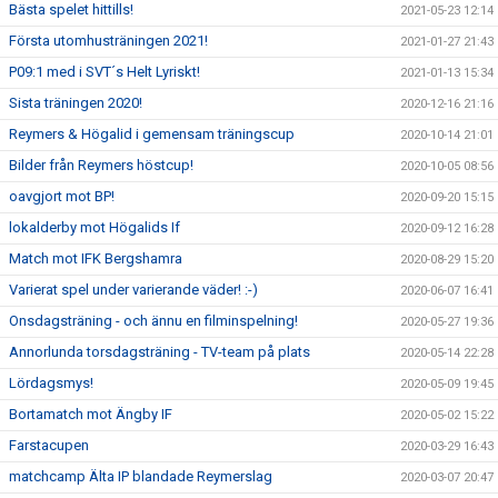
Bästa spelet hittills!
2021-05-23 12:14
Första utomhusträningen 2021!
2021-01-27 21:43
P09:1 med i SVT´s Helt Lyriskt!
2021-01-13 15:34
Sista träningen 2020!
2020-12-16 21:16
Reymers & Högalid i gemensam träningscup
2020-10-14 21:01
Bilder från Reymers höstcup!
2020-10-05 08:56
oavgjort mot BP!
2020-09-20 15:15
lokalderby mot Högalids If
2020-09-12 16:28
Match mot IFK Bergshamra
2020-08-29 15:20
Varierat spel under varierande väder! :-)
2020-06-07 16:41
Onsdagsträning - och ännu en filminspelning!
2020-05-27 19:36
Annorlunda torsdagsträning - TV-team på plats
2020-05-14 22:28
Lördagsmys!
2020-05-09 19:45
Bortamatch mot Ängby IF
2020-05-02 15:22
Farstacupen
2020-03-29 16:43
matchcamp Älta IP blandade Reymerslag
2020-03-07 20:47