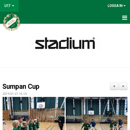
U17
LOGGA IN
HEM
NYHETER
MATCHER
KALENDER
TRUPPEN
Sumpan Cup
<
>
LAGETS SPONSORER
2019-01-27 16:10
BILDGALLERI
DOKUMENT
KONTAKT