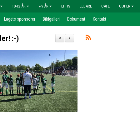
10-12 ÅR
7-9 ÅR
EFTIS
LEDARE
CAFÉ
CUPER
Lagets sponsorer
Bildgalleri
Dokument
Kontakt
er! :-)
<
>