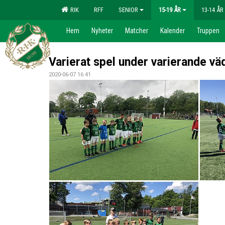
RIK
RFF
SENIOR
15-19 ÅR
13-14 ÅR
Hem
Nyheter
Matcher
Kalender
Truppen
Varierat spel under varierande väd
2020-06-07 16:41