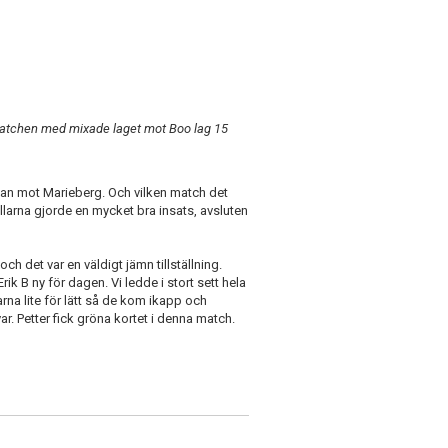
 matchen med mixade laget mot Boo lag 15
tan mot Marieberg. Och vilken match det
llarna gjorde en mycket bra insats, avsluten
h det var en väldigt jämn tillställning.
ik B ny för dagen. Vi ledde i stort sett hela
a lite för lätt så de kom ikapp och
. Petter fick gröna kortet i denna match.