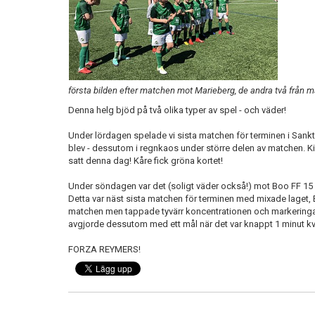
första bilden efter matchen mot Marieberg, de andra två från
Denna helg bjöd på två olika typer av spel - och väder!
Under lördagen spelade vi sista matchen för terminen i Sank
blev - dessutom i regnkaos under större delen av matchen. Ki
satt denna dag! Kåre fick gröna kortet!
Under söndagen var det (soligt väder också!) mot Boo FF 15 oc
Detta var näst sista matchen för terminen med mixade laget, Er
matchen men tappade tyvärr koncentrationen och markeringarn
avgjorde dessutom med ett mål när det var knappt 1 minut kvar
FORZA REYMERS!