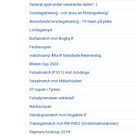
Varierat spel under varierande väder! :-)
Onsdagsträning - och ännu en filminspelning!
Annorlunda torsdagsträning - TV-team på plats
Lördagsmys!
Bortamatch mot Ängby IF
Farstacupen
matchcamp Älta IP blandade Reymerslag
Blixten Cup 2020
Futsalmatch (P10:1) mot Grödinge
futsalmatch mot Mälarhöjden!
ST-cupen i Tyresö
Futsalpremiären avklarad!
Nackacupen
Vänskapsmatch mot Högalids IF
Träningsmatch mot RIK P09:2 (Södermalmsskolan)
Reymers höstcup 2019!