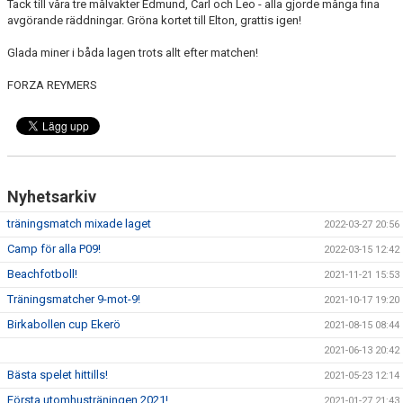
Tack till våra tre målvakter Edmund, Carl och Leo - alla gjorde många fina
avgörande räddningar. Gröna kortet till Elton, grattis igen!
Glada miner i båda lagen trots allt efter matchen!
FORZA REYMERS
Nyhetsarkiv
träningsmatch mixade laget
2022-03-27 20:56
Camp för alla P09!
2022-03-15 12:42
Beachfotboll!
2021-11-21 15:53
Träningsmatcher 9-mot-9!
2021-10-17 19:20
Birkabollen cup Ekerö
2021-08-15 08:44
2021-06-13 20:42
Bästa spelet hittills!
2021-05-23 12:14
Första utomhusträningen 2021!
2021-01-27 21:43