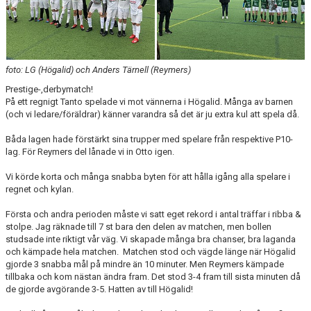
foto: LG (Högalid) och Anders Tärnell (Reymers)
Prestige-,derbymatch!
På ett regnigt Tanto spelade vi mot vännerna i Högalid. Många av barnen
(och vi ledare/föräldrar) känner varandra så det är ju extra kul att spela då.
Båda lagen hade förstärkt sina trupper med spelare från respektive P10-
lag. För Reymers del lånade vi in Otto igen.
Vi körde korta och många snabba byten för att hålla igång alla spelare i
regnet och kylan.
Första och andra perioden måste vi satt eget rekord i antal träffar i ribba &
stolpe. Jag räknade till 7 st bara den delen av matchen, men bollen
studsade inte riktigt vår väg. Vi skapade många bra chanser, bra laganda
och kämpade hela matchen. Matchen stod och vägde länge när Högalid
gjorde 3 snabba mål på mindre än 10 minuter. Men Reymers kämpade
tillbaka och kom nästan ändra fram. Det stod 3-4 fram till sista minuten då
de gjorde avgörande 3-5. Hatten av till Högalid!