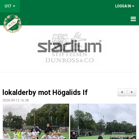
U17
LOGGA IN
HEM
NYHETER
MATCHER
KALENDER
TRUPPEN
lokalderby mot Högalids If
<
>
LAGETS SPONSORER
2020-09-12 16:28
BILDGALLERI
DOKUMENT
KONTAKT