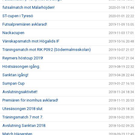
futsalmatch mot Mälarhöjden!
2020-01-18 17:44
ST-cupen i Tyresö
2020-01-01 22:22
Futsalpremiären avklarad!
2019-11-09 15:05
Nackacupen
2019-11-03 17:01
Vänskapsmatch mot Högalids IF
2019-10-16 20:48
Träningsmatch mot RIK P09:2 (Södermalmsskolan)
2019-10-07 21:07
Reymers höstcup 2019!
2019-10-07 21:04
Höstsäsongen igång.
2019-08-19 22:32
Sanktan igång!
2019-04-28 22:44
Sumpan Cup
2019-01-27 16:10
Avslutningsaktivitet!
2018-11-24 18:34
Premiären för inomhus avklarad!
2018-11-11 20:53
Utesäsongen 2018 slut
2018-10-29 18:20
Träningsmatch 7 mot 7.
2018-10-02 09:31
Avslutning Sanktan 2018.
2018-10-02 09:25
Match Hägersten
2018-09-23 12:45