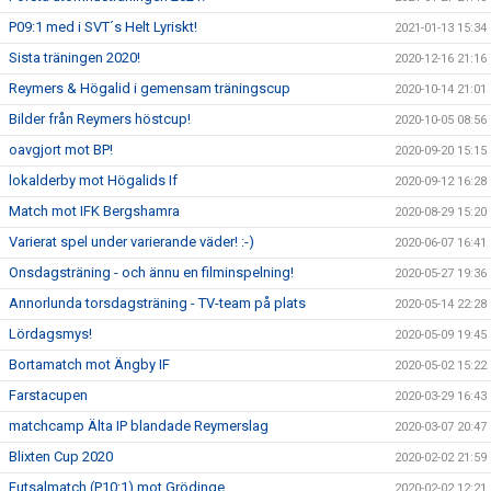
P09:1 med i SVT´s Helt Lyriskt!
2021-01-13 15:34
Sista träningen 2020!
2020-12-16 21:16
Reymers & Högalid i gemensam träningscup
2020-10-14 21:01
Bilder från Reymers höstcup!
2020-10-05 08:56
oavgjort mot BP!
2020-09-20 15:15
lokalderby mot Högalids If
2020-09-12 16:28
Match mot IFK Bergshamra
2020-08-29 15:20
Varierat spel under varierande väder! :-)
2020-06-07 16:41
Onsdagsträning - och ännu en filminspelning!
2020-05-27 19:36
Annorlunda torsdagsträning - TV-team på plats
2020-05-14 22:28
Lördagsmys!
2020-05-09 19:45
Bortamatch mot Ängby IF
2020-05-02 15:22
Farstacupen
2020-03-29 16:43
matchcamp Älta IP blandade Reymerslag
2020-03-07 20:47
Blixten Cup 2020
2020-02-02 21:59
Futsalmatch (P10:1) mot Grödinge
2020-02-02 12:21