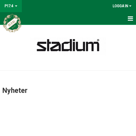
P17:4
LOGGA IN
HEM
NYHETER
KALENDER
MATCHER
TRUPPEN
Nyheter
BILDGALLERI
DOKUMENT
KONTAKT