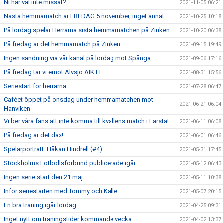
Ni har väl inte missat?
2021-11-05 06:21
Nästa hemmamatch är FREDAG 5 november, inget annat.
2021-10-25 10:18
På lördag spelar Herrarna sista hemmamatchen på Zinken
2021-10-20 06:38
På fredag är det hemmamatch på Zinken
2021-09-15 19:49
Ingen sändning via vår kanal på lördag mot Spånga.
2021-09-06 17:16
På fredag tar vi emot Älvsjö AIK FF
2021-08-31 15:56
Seriestart för herrarna
2021-07-28 06:47
Caféet öppet på onsdag under hemmamatchen mot
2021-06-21 06:04
Hanviken
Vi ber våra fans att inte komma till kvällens match i Farsta!
2021-06-11 06:08
På fredag är det dax!
2021-06-01 06:46
Spelarporträtt: Håkan Hindrell (#4)
2021-05-31 17:45
Stockholms Fotbollsförbund publicerade igår
2021-05-12 06:43
Ingen serie start den 21 maj
2021-05-11 10:38
Inför seriestarten med Tommy och Kalle
2021-05-07 20:15
En bra träning igår lördag
2021-04-25 09:31
Inget nytt om träningstider kommande vecka.
2021-04-02 13:37