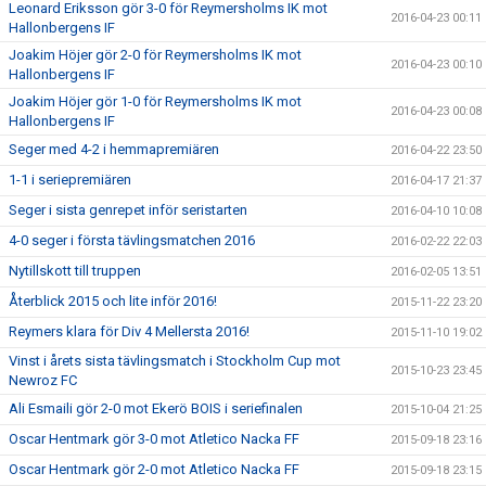
Leonard Eriksson gör 3-0 för Reymersholms IK mot
2016-04-23 00:11
Hallonbergens IF
Joakim Höjer gör 2-0 för Reymersholms IK mot
2016-04-23 00:10
Hallonbergens IF
Joakim Höjer gör 1-0 för Reymersholms IK mot
2016-04-23 00:08
Hallonbergens IF
Seger med 4-2 i hemmapremiären
2016-04-22 23:50
1-1 i seriepremiären
2016-04-17 21:37
Seger i sista genrepet inför seristarten
2016-04-10 10:08
4-0 seger i första tävlingsmatchen 2016
2016-02-22 22:03
Nytillskott till truppen
2016-02-05 13:51
Återblick 2015 och lite inför 2016!
2015-11-22 23:20
Reymers klara för Div 4 Mellersta 2016!
2015-11-10 19:02
Vinst i årets sista tävlingsmatch i Stockholm Cup mot
2015-10-23 23:45
Newroz FC
Ali Esmaili gör 2-0 mot Ekerö BOIS i seriefinalen
2015-10-04 21:25
Oscar Hentmark gör 3-0 mot Atletico Nacka FF
2015-09-18 23:16
Oscar Hentmark gör 2-0 mot Atletico Nacka FF
2015-09-18 23:15