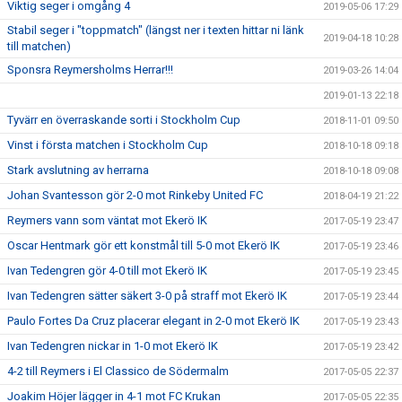
Viktig seger i omgång 4
2019-05-06 17:29
Stabil seger i "toppmatch" (längst ner i texten hittar ni länk
2019-04-18 10:28
till matchen)
Sponsra Reymersholms Herrar!!!
2019-03-26 14:04
2019-01-13 22:18
Tyvärr en överraskande sorti i Stockholm Cup
2018-11-01 09:50
Vinst i första matchen i Stockholm Cup
2018-10-18 09:18
Stark avslutning av herrarna
2018-10-18 09:08
Johan Svantesson gör 2-0 mot Rinkeby United FC
2018-04-19 21:22
Reymers vann som väntat mot Ekerö IK
2017-05-19 23:47
Oscar Hentmark gör ett konstmål till 5-0 mot Ekerö IK
2017-05-19 23:46
Ivan Tedengren gör 4-0 till mot Ekerö IK
2017-05-19 23:45
Ivan Tedengren sätter säkert 3-0 på straff mot Ekerö IK
2017-05-19 23:44
Paulo Fortes Da Cruz placerar elegant in 2-0 mot Ekerö IK
2017-05-19 23:43
Ivan Tedengren nickar in 1-0 mot Ekerö IK
2017-05-19 23:42
4-2 till Reymers i El Classico de Södermalm
2017-05-05 22:37
Joakim Höjer lägger in 4-1 mot FC Krukan
2017-05-05 22:35