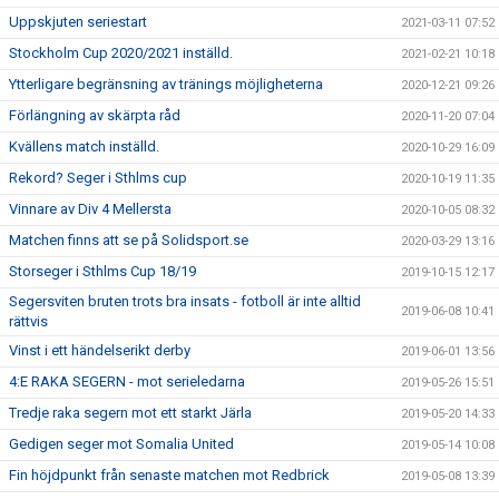
Uppskjuten seriestart
2021-03-11 07:52
Stockholm Cup 2020/2021 inställd.
2021-02-21 10:18
Ytterligare begränsning av tränings möjligheterna
2020-12-21 09:26
Förlängning av skärpta råd
2020-11-20 07:04
Kvällens match inställd.
2020-10-29 16:09
Rekord? Seger i Sthlms cup
2020-10-19 11:35
Vinnare av Div 4 Mellersta
2020-10-05 08:32
Matchen finns att se på Solidsport.se
2020-03-29 13:16
Storseger i Sthlms Cup 18/19
2019-10-15 12:17
Segersviten bruten trots bra insats - fotboll är inte alltid
2019-06-08 10:41
rättvis
Vinst i ett händelserikt derby
2019-06-01 13:56
4:E RAKA SEGERN - mot serieledarna
2019-05-26 15:51
Tredje raka segern mot ett starkt Järla
2019-05-20 14:33
Gedigen seger mot Somalia United
2019-05-14 10:08
Fin höjdpunkt från senaste matchen mot Redbrick
2019-05-08 13:39