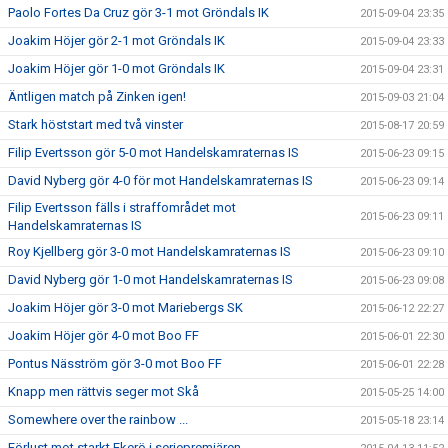
Paolo Fortes Da Cruz gör 3-1 mot Gröndals IK
2015-09-04 23:35
Joakim Höjer gör 2-1 mot Gröndals IK
2015-09-04 23:33
Joakim Höjer gör 1-0 mot Gröndals IK
2015-09-04 23:31
Äntligen match på Zinken igen!
2015-09-03 21:04
Stark höststart med två vinster
2015-08-17 20:59
Filip Evertsson gör 5-0 mot Handelskamraternas IS
2015-06-23 09:15
David Nyberg gör 4-0 för mot Handelskamraternas IS
2015-06-23 09:14
Filip Evertsson fälls i straffområdet mot
2015-06-23 09:11
Handelskamraternas IS
Roy Kjellberg gör 3-0 mot Handelskamraternas IS
2015-06-23 09:10
David Nyberg gör 1-0 mot Handelskamraternas IS
2015-06-23 09:08
Joakim Höjer gör 3-0 mot Mariebergs SK
2015-06-12 22:27
Joakim Höjer gör 4-0 mot Boo FF
2015-06-01 22:30
Pontus Näsström gör 3-0 mot Boo FF
2015-06-01 22:28
Knapp men rättvis seger mot Skå
2015-05-25 14:00
Somewhere over the rainbow ...
2015-05-18 23:14
Förlust mot starkt Ekerö i seriepremiären