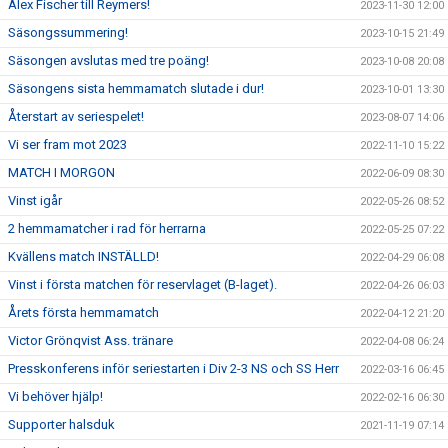
Alex Fischer till Reymers!
2023-11-30 12:00
Säsongssummering!
2023-10-15 21:49
Säsongen avslutas med tre poäng!
2023-10-08 20:08
Säsongens sista hemmamatch slutade i dur!
2023-10-01 13:30
Återstart av seriespelet!
2023-08-07 14:06
Vi ser fram mot 2023
2022-11-10 15:22
MATCH I MORGON
2022-06-09 08:30
Vinst igår
2022-05-26 08:52
2 hemmamatcher i rad för herrarna
2022-05-25 07:22
Kvällens match INSTÄLLD!
2022-04-29 06:08
Vinst i första matchen för reservlaget (B-laget).
2022-04-26 06:03
Årets första hemmamatch
2022-04-12 21:20
Victor Grönqvist Ass. tränare
2022-04-08 06:24
Presskonferens inför seriestarten i Div 2-3 NS och SS Herr
2022-03-16 06:45
Vi behöver hjälp!
2022-02-16 06:30
Supporter halsduk
2021-11-19 07:14