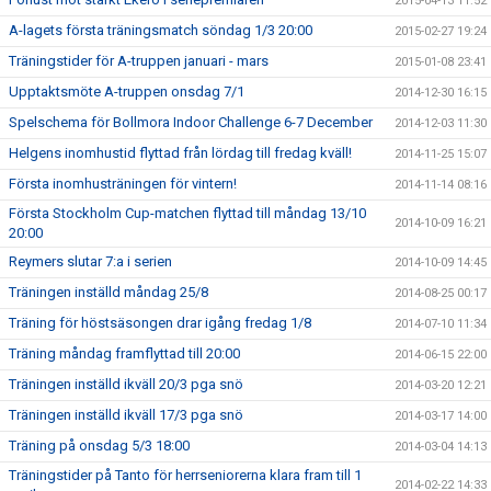
2015-04-13 11:52
A-lagets första träningsmatch söndag 1/3 20:00
2015-02-27 19:24
Träningstider för A-truppen januari - mars
2015-01-08 23:41
Upptaktsmöte A-truppen onsdag 7/1
2014-12-30 16:15
Spelschema för Bollmora Indoor Challenge 6-7 December
2014-12-03 11:30
Helgens inomhustid flyttad från lördag till fredag kväll!
2014-11-25 15:07
Första inomhusträningen för vintern!
2014-11-14 08:16
Första Stockholm Cup-matchen flyttad till måndag 13/10
2014-10-09 16:21
20:00
Reymers slutar 7:a i serien
2014-10-09 14:45
Träningen inställd måndag 25/8
2014-08-25 00:17
Träning för höstsäsongen drar igång fredag 1/8
2014-07-10 11:34
Träning måndag framflyttad till 20:00
2014-06-15 22:00
Träningen inställd ikväll 20/3 pga snö
2014-03-20 12:21
Träningen inställd ikväll 17/3 pga snö
2014-03-17 14:00
Träning på onsdag 5/3 18:00
2014-03-04 14:13
Träningstider på Tanto för herrseniorerna klara fram till 1
2014-02-22 14:33