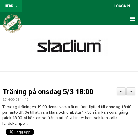
HERR
LOGGA IN
HERR
NYHETER
KALENDER
MATCHER
SPELSCHEMA 2026
Träning på onsdag 5/3 18:00
<
>
TRUPPEN
2014-03-04 14:13
Torsdagsträningen 19:00 denna vecka är nu framflyttad till
onsdag 18:00
BILDGALLERI
på Tanto BP. Se till att vara klara och ombytta 17:50 så vi kan köra igång
prick 18:00! Vi kör tempo från start så vi hinner hem och kan kolla
landskampen!
KONTAKT