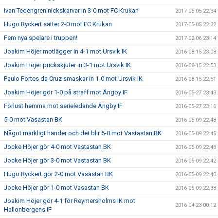
Ivan Tedengren nickskarvar in 3-0 mot FC Krukan
2017-05-05 22:34
Hugo Ryckert sätter 2-0 mot FC Krukan
2017-05-05 22:32
Fem nya spelare i truppen!
2017-02-06 23:14
Joakim Höjer motlägger in 4-1 mot Ursvik IK
2016-08-15 23:08
Joakim Höjer prickskjuter in 3-1 mot Ursvik IK
2016-08-15 22:53
Paulo Fortes da Cruz smaskar in 1-0 mot Ursvik IK
2016-08-15 22:51
Joakim Höjer gör 1-0 på straff mot Ängby IF
2016-05-27 23:43
Förlust hemma mot serieledande Ängby IF
2016-05-27 23:16
5-0 mot Vasastan BK
2016-05-09 22:48
Något märkligt händer och det blir 5-0 mot Vastastan BK
2016-05-09 22:45
Jocke Höjer gör 4-0 mot Vastastan BK
2016-05-09 22:43
Jocke Höjer gör 3-0 mot Vastastan BK
2016-05-09 22:42
Hugo Ryckert gör 2-0 mot Vasastan BK
2016-05-09 22:40
Jocke Höjer gör 1-0 mot Vasastan BK
2016-05-09 22:38
Joakim Höjer gör 4-1 för Reymersholms IK mot
2016-04-23 00:12
Hallonbergens IF