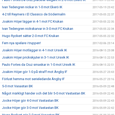
2017-05-19 23:43
Ivan Tedengren nickar in 1-0 mot Ekerö IK
2017-05-19 23:42
4-2 till Reymers i El Classico de Södermalm
2017-05-05 22:37
Joakim Höjer lägger in 4-1 mot FC Krukan
2017-05-05 22:35
Ivan Tedengren nickskarvar in 3-0 mot FC Krukan
2017-05-05 22:34
Hugo Ryckert sätter 2-0 mot FC Krukan
2017-05-05 22:32
Fem nya spelare i truppen!
2017-02-06 23:14
Joakim Höjer motlägger in 4-1 mot Ursvik IK
2016-08-15 23:08
Joakim Höjer prickskjuter in 3-1 mot Ursvik IK
2016-08-15 22:53
Paulo Fortes da Cruz smaskar in 1-0 mot Ursvik IK
2016-08-15 22:51
Joakim Höjer gör 1-0 på straff mot Ängby IF
2016-05-27 23:43
Förlust hemma mot serieledande Ängby IF
2016-05-27 23:16
5-0 mot Vasastan BK
2016-05-09 22:48
Något märkligt händer och det blir 5-0 mot Vastastan BK
2016-05-09 22:45
Jocke Höjer gör 4-0 mot Vastastan BK
2016-05-09 22:43
Jocke Höjer gör 3-0 mot Vastastan BK
2016-05-09 22:42
Hugo Ryckert gör 2-0 mot Vasastan BK