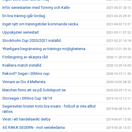
Inför seriestarten med Tommy och Kalle
2021-05-07 20:15
En bra träning igår lördag
2021-04-25 09:31
Inget nytt om träningstider kommande vecka.
2021-04-02 13:37
Uppskjuten seriestart
2021-03-11 07:52
Stockholm Cup 2020/2021 inställd.
2021-02-21 10:18
Ytterligare begränsning av tränings möjligheterna
2020-12-21 09:26
Förlängning av skärpta råd
2020-11-20 07:04
Kvällens match inställd.
2020-10-29 16:09
Rekord? Seger i Sthlms cup
2020-10-19 11:35
Vinnare av Div 4 Mellersta
2020-10-05 08:32
Matchen finns att se på Solidsport.se
2020-03-29 13:16
Storseger i Sthlms Cup 18/19
2019-10-15 12:17
Segersviten bruten trots bra insats - fotboll är inte alltid
2019-06-08 10:41
rättvis
Vinst i ett händelserikt derby
2019-06-01 13:56
4:E RAKA SEGERN - mot serieledarna
2019-05-26 15:51