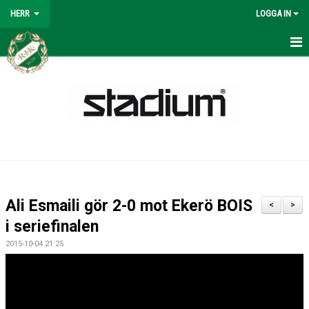
HERR
LOGGA IN
HERR
NYHETER
KALENDER
MATCHER
SPELSCHEMA 2026
Ali Esmaili gör 2-0 mot Ekerö BOIS
<
>
TRUPPEN
i seriefinalen
2015-10-04 21:25
BILDGALLERI
KONTAKT