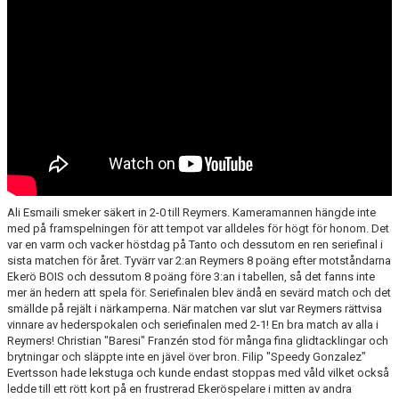
Ali Esmaili smeker säkert in 2-0 till Reymers. Kameramannen hängde inte
med på framspelningen för att tempot var alldeles för högt för honom. Det
var en varm och vacker höstdag på Tanto och dessutom en ren seriefinal i
sista matchen för året. Tyvärr var 2:an Reymers 8 poäng efter motståndarna
Ekerö BOIS och dessutom 8 poäng före 3:an i tabellen, så det fanns inte
mer än hedern att spela för. Seriefinalen blev ändå en sevärd match och det
smällde på rejält i närkamperna. När matchen var slut var Reymers rättvisa
vinnare av hederspokalen och seriefinalen med 2-1! En bra match av alla i
Reymers! Christian "Baresi" Franzén stod för många fina glidtacklingar och
brytningar och släppte inte en jävel över bron. Filip "Speedy Gonzalez"
Evertsson hade lekstuga och kunde endast stoppas med våld vilket också
ledde till ett rött kort på en frustrerad Ekeröspelare i mitten av andra