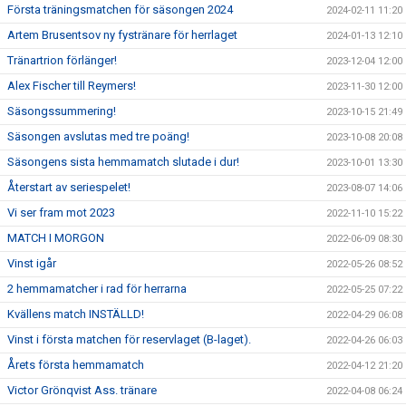
Första träningsmatchen för säsongen 2024
2024-02-11 11:20
Artem Brusentsov ny fystränare för herrlaget
2024-01-13 12:10
Tränartrion förlänger!
2023-12-04 12:00
Alex Fischer till Reymers!
2023-11-30 12:00
Säsongssummering!
2023-10-15 21:49
Säsongen avslutas med tre poäng!
2023-10-08 20:08
Säsongens sista hemmamatch slutade i dur!
2023-10-01 13:30
Återstart av seriespelet!
2023-08-07 14:06
Vi ser fram mot 2023
2022-11-10 15:22
MATCH I MORGON
2022-06-09 08:30
Vinst igår
2022-05-26 08:52
2 hemmamatcher i rad för herrarna
2022-05-25 07:22
Kvällens match INSTÄLLD!
2022-04-29 06:08
Vinst i första matchen för reservlaget (B-laget).
2022-04-26 06:03
Årets första hemmamatch
2022-04-12 21:20
Victor Grönqvist Ass. tränare
2022-04-08 06:24