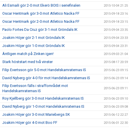
Ali Esmaili gör 2-0 mot Ekerö BOIS i seriefinalen
2015-10-04 21:25
Oscar Hentmark gör 3-0 mot Atletico Nacka FF
2015-09-18 23:16
Oscar Hentmark gör 2-0 mot Atletico Nacka FF
2015-09-18 23:15
Paolo Fortes Da Cruz gör 3-1 mot Gröndals IK
2015-09-04 23:35
Joakim Höjer gör 2-1 mot Gröndals IK
2015-09-04 23:33
Joakim Höjer gör 1-0 mot Gröndals IK
2015-09-04 23:31
Äntligen match på Zinken igen!
2015-09-03 21:04
Stark höststart med två vinster
2015-08-17 20:59
Filip Evertsson gör 5-0 mot Handelskamraternas IS
2015-06-23 09:15
David Nyberg gör 4-0 för mot Handelskamraternas IS
2015-06-23 09:14
Filip Evertsson fälls i straffområdet mot
2015-06-23 09:11
Handelskamraternas IS
Roy Kjellberg gör 3-0 mot Handelskamraternas IS
2015-06-23 09:10
David Nyberg gör 1-0 mot Handelskamraternas IS
2015-06-23 09:08
Joakim Höjer gör 3-0 mot Mariebergs SK
2015-06-12 22:27
Joakim Höjer gör 4-0 mot Boo FF
2015-06-01 22:30