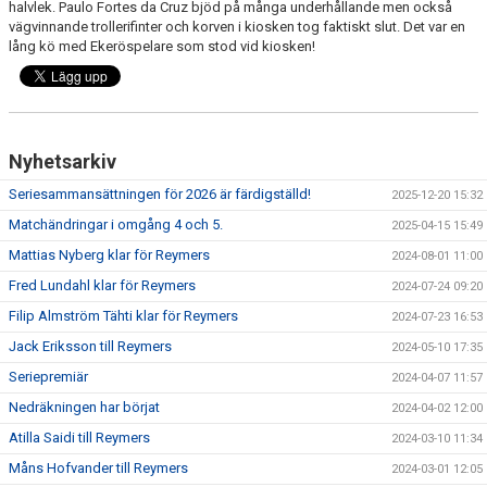
halvlek. Paulo Fortes da Cruz bjöd på många underhållande men också
vägvinnande trollerifinter och korven i kiosken tog faktiskt slut. Det var en
lång kö med Ekeröspelare som stod vid kiosken!
Nyhetsarkiv
Seriesammansättningen för 2026 är färdigställd!
2025-12-20 15:32
Matchändringar i omgång 4 och 5.
2025-04-15 15:49
Mattias Nyberg klar för Reymers
2024-08-01 11:00
Fred Lundahl klar för Reymers
2024-07-24 09:20
Filip Almström Tähti klar för Reymers
2024-07-23 16:53
Jack Eriksson till Reymers
2024-05-10 17:35
Seriepremiär
2024-04-07 11:57
Nedräkningen har börjat
2024-04-02 12:00
Atilla Saidi till Reymers
2024-03-10 11:34
Måns Hofvander till Reymers
2024-03-01 12:05