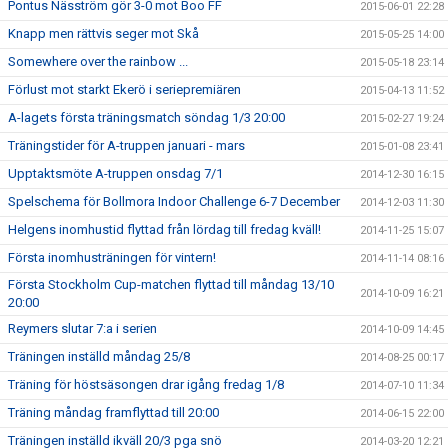
Pontus Näsström gör 3-0 mot Boo FF
2015-06-01 22:28
Knapp men rättvis seger mot Skå
2015-05-25 14:00
Somewhere over the rainbow ...
2015-05-18 23:14
Förlust mot starkt Ekerö i seriepremiären
2015-04-13 11:52
A-lagets första träningsmatch söndag 1/3 20:00
2015-02-27 19:24
Träningstider för A-truppen januari - mars
2015-01-08 23:41
Upptaktsmöte A-truppen onsdag 7/1
2014-12-30 16:15
Spelschema för Bollmora Indoor Challenge 6-7 December
2014-12-03 11:30
Helgens inomhustid flyttad från lördag till fredag kväll!
2014-11-25 15:07
Första inomhusträningen för vintern!
2014-11-14 08:16
Första Stockholm Cup-matchen flyttad till måndag 13/10
2014-10-09 16:21
20:00
Reymers slutar 7:a i serien
2014-10-09 14:45
Träningen inställd måndag 25/8
2014-08-25 00:17
Träning för höstsäsongen drar igång fredag 1/8
2014-07-10 11:34
Träning måndag framflyttad till 20:00
2014-06-15 22:00
Träningen inställd ikväll 20/3 pga snö
2014-03-20 12:21