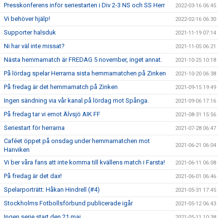
Presskonferens inför seriestarten i Div 2-3 NS och SS Herr
2022-03-16 06:45
Vi behöver hjälp!
2022-02-16 06:30
Supporter halsduk
2021-11-19 07:14
Ni har väl inte missat?
2021-11-05 06:21
Nästa hemmamatch är FREDAG 5 november, inget annat.
2021-10-25 10:18
På lördag spelar Herrarna sista hemmamatchen på Zinken
2021-10-20 06:38
På fredag är det hemmamatch på Zinken
2021-09-15 19:49
Ingen sändning via vår kanal på lördag mot Spånga.
2021-09-06 17:16
På fredag tar vi emot Älvsjö AIK FF
2021-08-31 15:56
Seriestart för herrarna
2021-07-28 06:47
Caféet öppet på onsdag under hemmamatchen mot
2021-06-21 06:04
Hanviken
Vi ber våra fans att inte komma till kvällens match i Farsta!
2021-06-11 06:08
På fredag är det dax!
2021-06-01 06:46
Spelarporträtt: Håkan Hindrell (#4)
2021-05-31 17:45
Stockholms Fotbollsförbund publicerade igår
2021-05-12 06:43
Ingen serie start den 21 maj
2021-05-11 10:38