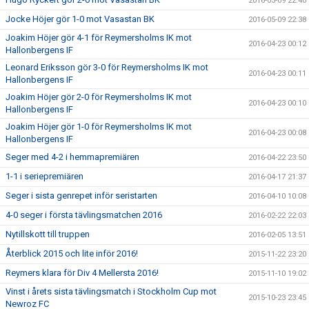
2016-05-09 22:40
Jocke Höjer gör 1-0 mot Vasastan BK
2016-05-09 22:38
Joakim Höjer gör 4-1 för Reymersholms IK mot
2016-04-23 00:12
Hallonbergens IF
Leonard Eriksson gör 3-0 för Reymersholms IK mot
2016-04-23 00:11
Hallonbergens IF
Joakim Höjer gör 2-0 för Reymersholms IK mot
2016-04-23 00:10
Hallonbergens IF
Joakim Höjer gör 1-0 för Reymersholms IK mot
2016-04-23 00:08
Hallonbergens IF
Seger med 4-2 i hemmapremiären
2016-04-22 23:50
1-1 i seriepremiären
2016-04-17 21:37
Seger i sista genrepet inför seristarten
2016-04-10 10:08
4-0 seger i första tävlingsmatchen 2016
2016-02-22 22:03
Nytillskott till truppen
2016-02-05 13:51
Återblick 2015 och lite inför 2016!
2015-11-22 23:20
Reymers klara för Div 4 Mellersta 2016!
2015-11-10 19:02
Vinst i årets sista tävlingsmatch i Stockholm Cup mot
2015-10-23 23:45
Newroz FC