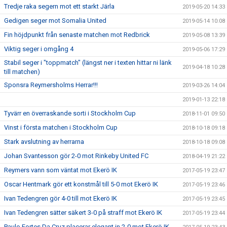
Tredje raka segern mot ett starkt Järla
2019-05-20 14:33
Gedigen seger mot Somalia United
2019-05-14 10:08
Fin höjdpunkt från senaste matchen mot Redbrick
2019-05-08 13:39
Viktig seger i omgång 4
2019-05-06 17:29
Stabil seger i "toppmatch" (längst ner i texten hittar ni länk
2019-04-18 10:28
till matchen)
Sponsra Reymersholms Herrar!!!
2019-03-26 14:04
2019-01-13 22:18
Tyvärr en överraskande sorti i Stockholm Cup
2018-11-01 09:50
Vinst i första matchen i Stockholm Cup
2018-10-18 09:18
Stark avslutning av herrarna
2018-10-18 09:08
Johan Svantesson gör 2-0 mot Rinkeby United FC
2018-04-19 21:22
Reymers vann som väntat mot Ekerö IK
2017-05-19 23:47
Oscar Hentmark gör ett konstmål till 5-0 mot Ekerö IK
2017-05-19 23:46
Ivan Tedengren gör 4-0 till mot Ekerö IK
2017-05-19 23:45
Ivan Tedengren sätter säkert 3-0 på straff mot Ekerö IK
2017-05-19 23:44
Paulo Fortes Da Cruz placerar elegant in 2-0 mot Ekerö IK