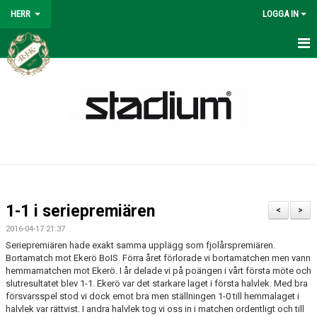
HERR
LOGGA IN
HERR
NYHETER
KALENDER
MATCHER
SPELSCHEMA 2026
1-1 i seriepremiären
<
>
TRUPPEN
2016-04-17 21:37
Seriepremiären hade exakt samma upplägg som fjolårspremiären.
BILDGALLERI
Bortamatch mot Ekerö BoIS. Förra året förlorade vi bortamatchen men vann
hemmamatchen mot Ekerö. I år delade vi på poängen i vårt första möte och
slutresultatet blev 1-1. Ekerö var det starkare laget i första halvlek. Med bra
KONTAKT
försvarsspel stod vi dock emot bra men ställningen 1-0 till hemmalaget i
halvlek var rättvist. I andra halvlek tog vi oss in i matchen ordentligt och till