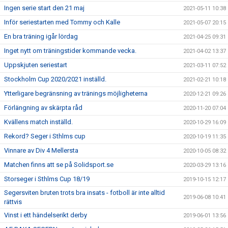
Ingen serie start den 21 maj
2021-05-11 10:38
Inför seriestarten med Tommy och Kalle
2021-05-07 20:15
En bra träning igår lördag
2021-04-25 09:31
Inget nytt om träningstider kommande vecka.
2021-04-02 13:37
Uppskjuten seriestart
2021-03-11 07:52
Stockholm Cup 2020/2021 inställd.
2021-02-21 10:18
Ytterligare begränsning av tränings möjligheterna
2020-12-21 09:26
Förlängning av skärpta råd
2020-11-20 07:04
Kvällens match inställd.
2020-10-29 16:09
Rekord? Seger i Sthlms cup
2020-10-19 11:35
Vinnare av Div 4 Mellersta
2020-10-05 08:32
Matchen finns att se på Solidsport.se
2020-03-29 13:16
Storseger i Sthlms Cup 18/19
2019-10-15 12:17
Segersviten bruten trots bra insats - fotboll är inte alltid
2019-06-08 10:41
rättvis
Vinst i ett händelserikt derby
2019-06-01 13:56