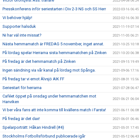
Victor Grönqvist Ass. tränare
2022-04-08 06:24
Presskonferens inför seriestarten i Div 2-3 NS och SS Herr
2022-03-16 06:45
Vi behöver hjälp!
2022-02-16 06:30
Supporter halsduk
2021-11-19 07:14
Ni har väl inte missat?
2021-11-05 06:21
Nästa hemmamatch är FREDAG 5 november, inget annat.
2021-10-25 10:18
På lördag spelar Herrarna sista hemmamatchen på Zinken
2021-10-20 06:38
På fredag är det hemmamatch på Zinken
2021-09-15 19:49
Ingen sändning via vår kanal på lördag mot Spånga.
2021-09-06 17:16
På fredag tar vi emot Älvsjö AIK FF
2021-08-31 15:56
Seriestart för herrarna
2021-07-28 06:47
Caféet öppet på onsdag under hemmamatchen mot
2021-06-21 06:04
Hanviken
Vi ber våra fans att inte komma till kvällens match i Farsta!
2021-06-11 06:08
På fredag är det dax!
2021-06-01 06:46
Spelarporträtt: Håkan Hindrell (#4)
2021-05-31 17:45
Stockholms Fotbollsförbund publicerade igår
2021-05-12 06:43