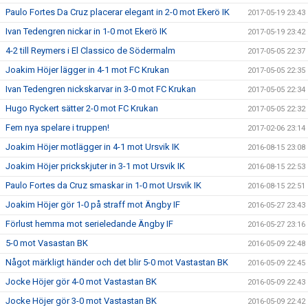
Paulo Fortes Da Cruz placerar elegant in 2-0 mot Ekerö IK
2017-05-19 23:43
Ivan Tedengren nickar in 1-0 mot Ekerö IK
2017-05-19 23:42
4-2 till Reymers i El Classico de Södermalm
2017-05-05 22:37
Joakim Höjer lägger in 4-1 mot FC Krukan
2017-05-05 22:35
Ivan Tedengren nickskarvar in 3-0 mot FC Krukan
2017-05-05 22:34
Hugo Ryckert sätter 2-0 mot FC Krukan
2017-05-05 22:32
Fem nya spelare i truppen!
2017-02-06 23:14
Joakim Höjer motlägger in 4-1 mot Ursvik IK
2016-08-15 23:08
Joakim Höjer prickskjuter in 3-1 mot Ursvik IK
2016-08-15 22:53
Paulo Fortes da Cruz smaskar in 1-0 mot Ursvik IK
2016-08-15 22:51
Joakim Höjer gör 1-0 på straff mot Ängby IF
2016-05-27 23:43
Förlust hemma mot serieledande Ängby IF
2016-05-27 23:16
5-0 mot Vasastan BK
2016-05-09 22:48
Något märkligt händer och det blir 5-0 mot Vastastan BK
2016-05-09 22:45
Jocke Höjer gör 4-0 mot Vastastan BK
2016-05-09 22:43
Jocke Höjer gör 3-0 mot Vastastan BK
2016-05-09 22:42