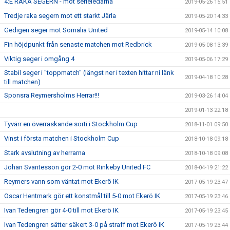
4:E RAKA SEGERN - mot serieledarna
2019-05-26 15:51
Tredje raka segern mot ett starkt Järla
2019-05-20 14:33
Gedigen seger mot Somalia United
2019-05-14 10:08
Fin höjdpunkt från senaste matchen mot Redbrick
2019-05-08 13:39
Viktig seger i omgång 4
2019-05-06 17:29
Stabil seger i "toppmatch" (längst ner i texten hittar ni länk
2019-04-18 10:28
till matchen)
Sponsra Reymersholms Herrar!!!
2019-03-26 14:04
2019-01-13 22:18
Tyvärr en överraskande sorti i Stockholm Cup
2018-11-01 09:50
Vinst i första matchen i Stockholm Cup
2018-10-18 09:18
Stark avslutning av herrarna
2018-10-18 09:08
Johan Svantesson gör 2-0 mot Rinkeby United FC
2018-04-19 21:22
Reymers vann som väntat mot Ekerö IK
2017-05-19 23:47
Oscar Hentmark gör ett konstmål till 5-0 mot Ekerö IK
2017-05-19 23:46
Ivan Tedengren gör 4-0 till mot Ekerö IK
2017-05-19 23:45
Ivan Tedengren sätter säkert 3-0 på straff mot Ekerö IK
2017-05-19 23:44