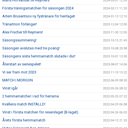
Måns Hofvander till Reymers
2024-03-01 12:05
Första träningsmatchen för säsongen 2024
2024-02-11 11:20
Artem Brusentsov ny fystränare för herrlaget
2024-01-13 12:10
Tränartrion förlänger!
2023-12-04 12:00
Alex Fischer till Reymers!
2023-11-30 12:00
Säsongssummering!
2023-10-15 21:49
Säsongen avslutas med tre poäng!
2023-10-08 20:08
Säsongens sista hemmamatch slutade i dur!
2023-10-01 13:30
Återstart av seriespelet!
2023-08-07 14:06
Vi ser fram mot 2023
2022-11-10 15:22
MATCH I MORGON
2022-06-09 08:30
Vinst igår
2022-05-26 08:52
2 hemmamatcher i rad för herrarna
2022-05-25 07:22
Kvällens match INSTÄLLD!
2022-04-29 06:08
Vinst i första matchen för reservlaget (B-laget).
2022-04-26 06:03
Årets första hemmamatch
2022-04-12 21:20