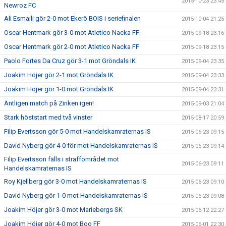
2015-10-23 23:45
Newroz FC
Ali Esmaili gör 2-0 mot Ekerö BOIS i seriefinalen
2015-10-04 21:25
Oscar Hentmark gör 3-0 mot Atletico Nacka FF
2015-09-18 23:16
Oscar Hentmark gör 2-0 mot Atletico Nacka FF
2015-09-18 23:15
Paolo Fortes Da Cruz gör 3-1 mot Gröndals IK
2015-09-04 23:35
Joakim Höjer gör 2-1 mot Gröndals IK
2015-09-04 23:33
Joakim Höjer gör 1-0 mot Gröndals IK
2015-09-04 23:31
Äntligen match på Zinken igen!
2015-09-03 21:04
Stark höststart med två vinster
2015-08-17 20:59
Filip Evertsson gör 5-0 mot Handelskamraternas IS
2015-06-23 09:15
David Nyberg gör 4-0 för mot Handelskamraternas IS
2015-06-23 09:14
Filip Evertsson fälls i straffområdet mot
2015-06-23 09:11
Handelskamraternas IS
Roy Kjellberg gör 3-0 mot Handelskamraternas IS
2015-06-23 09:10
David Nyberg gör 1-0 mot Handelskamraternas IS
2015-06-23 09:08
Joakim Höjer gör 3-0 mot Mariebergs SK
2015-06-12 22:27
Joakim Höjer gör 4-0 mot Boo FF
2015-06-01 22:30