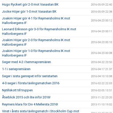
Hugo Ryckert gör 2-0 mot Vasastan BK
2016-05-09 22:40
Jocke Höjer gör 1-0 mot Vasastan BK
2016-05-09 22:38
Joakim Höjer gör 4-1 för Reymersholms IK mot
2016-04-23 00:12
Hallonbergens IF
Leonard Eriksson gör 3-0 för Reymersholms IK mot
2016-04-23 00:11
Hallonbergens IF
Joakim Höjer gör 2-0 för Reymersholms IK mot
2016-04-23 00:10
Hallonbergens IF
Joakim Höjer gör 1-0 för Reymersholms IK mot
2016-04-23 00:08
Hallonbergens IF
Seger med 4-2 i hemmapremiären
2016-04-22 23:50
1-1 i seriepremiären
2016-04-17 21:37
Seger i sista genrepet inför seristarten
2016-04-10 10:08
4-0 seger i första tävlingsmatchen 2016
2016-02-22 22:03
Nytillskott till truppen
2016-02-05 13:51
Återblick 2015 och lite inför 2016!
2015-11-22 23:20
Reymers klara för Div 4 Mellersta 2016!
2015-11-10 19:02
Vinst i årets sista tävlingsmatch i Stockholm Cup mot