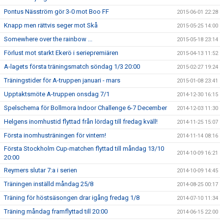
Pontus Näsström gör 3-0 mot Boo FF
2015-06-01 22:28
Knapp men rättvis seger mot Skå
2015-05-25 14:00
Somewhere over the rainbow ...
2015-05-18 23:14
Förlust mot starkt Ekerö i seriepremiären
2015-04-13 11:52
A-lagets första träningsmatch söndag 1/3 20:00
2015-02-27 19:24
Träningstider för A-truppen januari - mars
2015-01-08 23:41
Upptaktsmöte A-truppen onsdag 7/1
2014-12-30 16:15
Spelschema för Bollmora Indoor Challenge 6-7 December
2014-12-03 11:30
Helgens inomhustid flyttad från lördag till fredag kväll!
2014-11-25 15:07
Första inomhusträningen för vintern!
2014-11-14 08:16
Första Stockholm Cup-matchen flyttad till måndag 13/10
2014-10-09 16:21
20:00
Reymers slutar 7:a i serien
2014-10-09 14:45
Träningen inställd måndag 25/8
2014-08-25 00:17
Träning för höstsäsongen drar igång fredag 1/8
2014-07-10 11:34
Träning måndag framflyttad till 20:00
2014-06-15 22:00