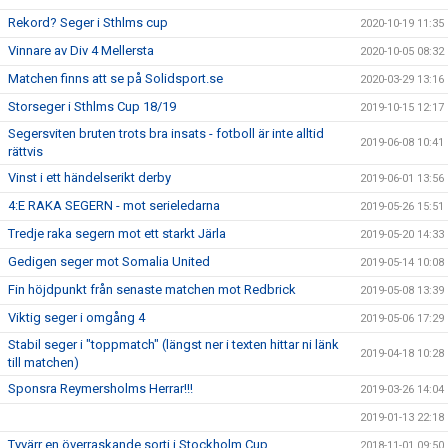
Rekord? Seger i Sthlms cup
2020-10-19 11:35
Vinnare av Div 4 Mellersta
2020-10-05 08:32
Matchen finns att se på Solidsport.se
2020-03-29 13:16
Storseger i Sthlms Cup 18/19
2019-10-15 12:17
Segersviten bruten trots bra insats - fotboll är inte alltid
2019-06-08 10:41
rättvis
Vinst i ett händelserikt derby
2019-06-01 13:56
4:E RAKA SEGERN - mot serieledarna
2019-05-26 15:51
Tredje raka segern mot ett starkt Järla
2019-05-20 14:33
Gedigen seger mot Somalia United
2019-05-14 10:08
Fin höjdpunkt från senaste matchen mot Redbrick
2019-05-08 13:39
Viktig seger i omgång 4
2019-05-06 17:29
Stabil seger i "toppmatch" (längst ner i texten hittar ni länk
2019-04-18 10:28
till matchen)
Sponsra Reymersholms Herrar!!!
2019-03-26 14:04
2019-01-13 22:18
Tyvärr en överraskande sorti i Stockholm Cup
2018-11-01 09:50