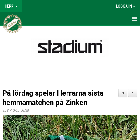
HERR
LOGGA IN
HERR
NYHETER
KALENDER
MATCHER
SPELSCHEMA 2026
På lördag spelar Herrarna sista
<
>
TRUPPEN
hemmamatchen på Zinken
2021-10-20 06:38
BILDGALLERI
KONTAKT