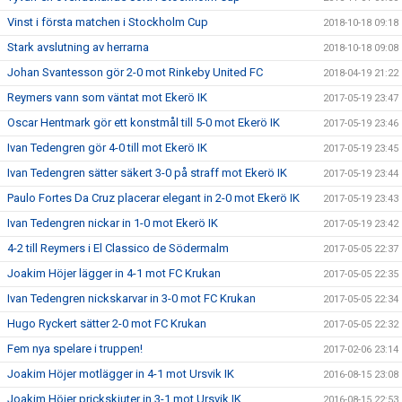
Vinst i första matchen i Stockholm Cup
2018-10-18 09:18
Stark avslutning av herrarna
2018-10-18 09:08
Johan Svantesson gör 2-0 mot Rinkeby United FC
2018-04-19 21:22
Reymers vann som väntat mot Ekerö IK
2017-05-19 23:47
Oscar Hentmark gör ett konstmål till 5-0 mot Ekerö IK
2017-05-19 23:46
Ivan Tedengren gör 4-0 till mot Ekerö IK
2017-05-19 23:45
Ivan Tedengren sätter säkert 3-0 på straff mot Ekerö IK
2017-05-19 23:44
Paulo Fortes Da Cruz placerar elegant in 2-0 mot Ekerö IK
2017-05-19 23:43
Ivan Tedengren nickar in 1-0 mot Ekerö IK
2017-05-19 23:42
4-2 till Reymers i El Classico de Södermalm
2017-05-05 22:37
Joakim Höjer lägger in 4-1 mot FC Krukan
2017-05-05 22:35
Ivan Tedengren nickskarvar in 3-0 mot FC Krukan
2017-05-05 22:34
Hugo Ryckert sätter 2-0 mot FC Krukan
2017-05-05 22:32
Fem nya spelare i truppen!
2017-02-06 23:14
Joakim Höjer motlägger in 4-1 mot Ursvik IK
2016-08-15 23:08
Joakim Höjer prickskjuter in 3-1 mot Ursvik IK
2016-08-15 22:53