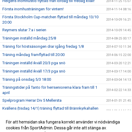
Helgens inomhustid flyttad från lördag till fredag kväll!
2014-11-25 15:07
Första inomhusträningen för vintern!
2014-11-14 08:16
Första Stockholm Cup-matchen flyttad till måndag 13/10
2014-10-09 16:21
20:00
Reymers slutar 7:a i serien
2014-10-09 14:45
Träningen inställd måndag 25/8
2014-08-25 00:17
Träning för höstsäsongen drar igång fredag 1/8
2014-07-10 11:34
Träning måndag framflyttad till 20:00
2014-06-15 22:00
Träningen inställd ikväll 20/3 pga snö
2014-03-20 12:21
Träningen inställd ikväll 17/3 pga snö
2014-03-17 14:00
Träning på onsdag 5/3 18:00
2014-03-04 14:13
Träningstider på Tanto för herrseniorerna klara fram till 1
2014-02-22 14:33
april
Spelprogram Herrar Div 5 Mellersta
2014-01-31 21:45
Kvällens (tisdag 14/1) träning flyttad till Brännkyrkahallen
2014-01-14 16:54
STORA
Klurigt med träningstider
För att hemsidan ska fungera korrekt använder vi nödvändiga
2014-01-10 21:05
cookies från SportAdmin. Dessa går inte att stänga av.
Thomas "Nypan" Nyberg ny tränare för A-truppen
2013-12-08 12:00