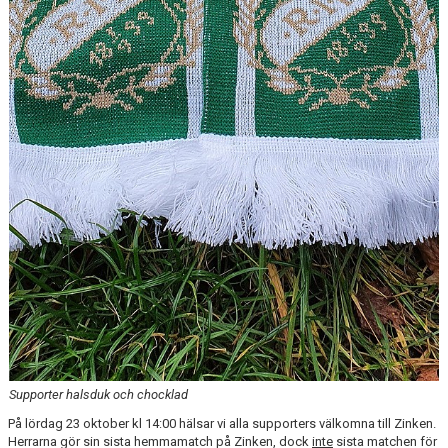
Supporter halsduk och chocklad
På lördag 23 oktober kl 14:00 hälsar vi alla supporters välkomna till Zinken.
Herrarna gör sin sista hemmamatch på Zinken, dock
inte
sista matchen för