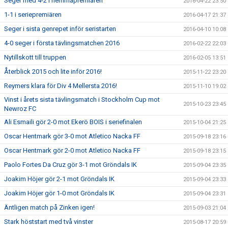
Seger med 4-2 i hemmapremiären
2016-04-22 23:50
1-1 i seriepremiären
2016-04-17 21:37
Seger i sista genrepet inför seristarten
2016-04-10 10:08
4-0 seger i första tävlingsmatchen 2016
2016-02-22 22:03
Nytillskott till truppen
2016-02-05 13:51
Återblick 2015 och lite inför 2016!
2015-11-22 23:20
Reymers klara för Div 4 Mellersta 2016!
2015-11-10 19:02
Vinst i årets sista tävlingsmatch i Stockholm Cup mot
2015-10-23 23:45
Newroz FC
Ali Esmaili gör 2-0 mot Ekerö BOIS i seriefinalen
2015-10-04 21:25
Oscar Hentmark gör 3-0 mot Atletico Nacka FF
2015-09-18 23:16
Oscar Hentmark gör 2-0 mot Atletico Nacka FF
2015-09-18 23:15
Paolo Fortes Da Cruz gör 3-1 mot Gröndals IK
2015-09-04 23:35
Joakim Höjer gör 2-1 mot Gröndals IK
2015-09-04 23:33
Joakim Höjer gör 1-0 mot Gröndals IK
2015-09-04 23:31
Äntligen match på Zinken igen!
2015-09-03 21:04
Stark höststart med två vinster
2015-08-17 20:59