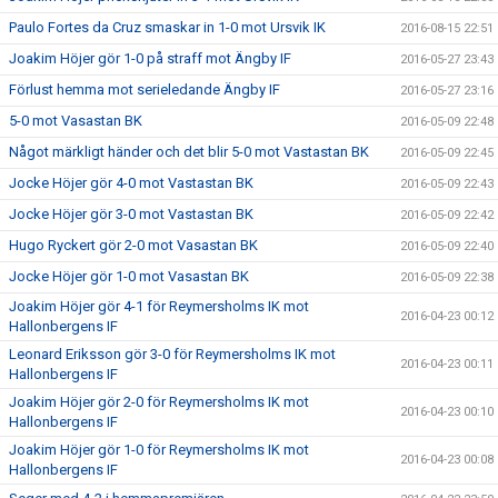
Paulo Fortes da Cruz smaskar in 1-0 mot Ursvik IK
2016-08-15 22:51
Joakim Höjer gör 1-0 på straff mot Ängby IF
2016-05-27 23:43
Förlust hemma mot serieledande Ängby IF
2016-05-27 23:16
5-0 mot Vasastan BK
2016-05-09 22:48
Något märkligt händer och det blir 5-0 mot Vastastan BK
2016-05-09 22:45
Jocke Höjer gör 4-0 mot Vastastan BK
2016-05-09 22:43
Jocke Höjer gör 3-0 mot Vastastan BK
2016-05-09 22:42
Hugo Ryckert gör 2-0 mot Vasastan BK
2016-05-09 22:40
Jocke Höjer gör 1-0 mot Vasastan BK
2016-05-09 22:38
Joakim Höjer gör 4-1 för Reymersholms IK mot
2016-04-23 00:12
Hallonbergens IF
Leonard Eriksson gör 3-0 för Reymersholms IK mot
2016-04-23 00:11
Hallonbergens IF
Joakim Höjer gör 2-0 för Reymersholms IK mot
2016-04-23 00:10
Hallonbergens IF
Joakim Höjer gör 1-0 för Reymersholms IK mot
2016-04-23 00:08
Hallonbergens IF