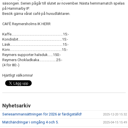
säsongen. Serien pågår till slutet av november. Nästa hemmamatch spelas
på Hammarby IP.
Besök gärna vårat café på huvudläktaren.
CAFÈ Reymersholms IK HERR
Kaffe……………………………………………………15:-
Kondisbit……………………………………………15:-
Läsk…………………………………………………….15:-
Korv…………………………………………………….15:-
Reymers supporter halsduk……150:-
Reymers Chokladkaka…………….….25:-
(4 för 80:-)
Hjärtligt välkomna!
Nyhetsarkiv
Seriesammansättningen för 2026 är färdigställd!
2025-12-20 15:32
Matchändringar i omgång 4 och 5.
2025-04-15 15:49