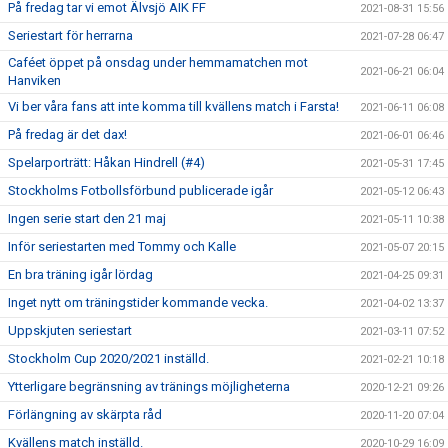
På fredag tar vi emot Älvsjö AIK FF
2021-08-31 15:56
Seriestart för herrarna
2021-07-28 06:47
Caféet öppet på onsdag under hemmamatchen mot
2021-06-21 06:04
Hanviken
Vi ber våra fans att inte komma till kvällens match i Farsta!
2021-06-11 06:08
På fredag är det dax!
2021-06-01 06:46
Spelarporträtt: Håkan Hindrell (#4)
2021-05-31 17:45
Stockholms Fotbollsförbund publicerade igår
2021-05-12 06:43
Ingen serie start den 21 maj
2021-05-11 10:38
Inför seriestarten med Tommy och Kalle
2021-05-07 20:15
En bra träning igår lördag
2021-04-25 09:31
Inget nytt om träningstider kommande vecka.
2021-04-02 13:37
Uppskjuten seriestart
2021-03-11 07:52
Stockholm Cup 2020/2021 inställd.
2021-02-21 10:18
Ytterligare begränsning av tränings möjligheterna
2020-12-21 09:26
Förlängning av skärpta råd
2020-11-20 07:04
Kvällens match inställd.
2020-10-29 16:09