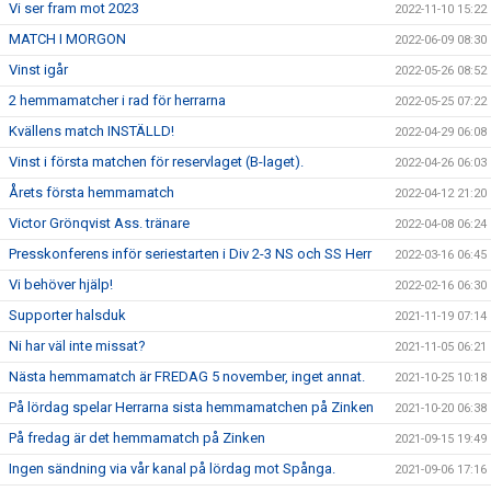
Vi ser fram mot 2023
2022-11-10 15:22
MATCH I MORGON
2022-06-09 08:30
Vinst igår
2022-05-26 08:52
2 hemmamatcher i rad för herrarna
2022-05-25 07:22
Kvällens match INSTÄLLD!
2022-04-29 06:08
Vinst i första matchen för reservlaget (B-laget).
2022-04-26 06:03
Årets första hemmamatch
2022-04-12 21:20
Victor Grönqvist Ass. tränare
2022-04-08 06:24
Presskonferens inför seriestarten i Div 2-3 NS och SS Herr
2022-03-16 06:45
Vi behöver hjälp!
2022-02-16 06:30
Supporter halsduk
2021-11-19 07:14
Ni har väl inte missat?
2021-11-05 06:21
Nästa hemmamatch är FREDAG 5 november, inget annat.
2021-10-25 10:18
På lördag spelar Herrarna sista hemmamatchen på Zinken
2021-10-20 06:38
På fredag är det hemmamatch på Zinken
2021-09-15 19:49
Ingen sändning via vår kanal på lördag mot Spånga.
2021-09-06 17:16