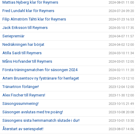
Mattias Nyberg klar för Reymers
2024-08-01 11:00
Fred Lundahl klar för Reymers
2024-07-24 09:20
Filip Almström Tähti klar för Reymers
2024-07-23 16:53
Jack Eriksson till Reymers
2024-05-10 17:35
Seriepremiär
2024-04-07 11:57
Nedräkningen har börjat
2024-04-02 12:00
Atilla Saidi till Reymers
2024-03-10 11:34
Måns Hofvander till Reymers
2024-03-01 12:05
Första träningsmatchen för säsongen 2024
2024-02-11 11:20
Artem Brusentsov ny fystränare för herrlaget
2024-01-13 12:10
Tränartrion förlänger!
2023-12-04 12:00
Alex Fischer till Reymers!
2023-11-30 12:00
Säsongssummering!
2023-10-15 21:49
Säsongen avslutas med tre poäng!
2023-10-08 20:08
Säsongens sista hemmamatch slutade i dur!
2023-10-01 13:30
Återstart av seriespelet!
2023-08-07 14:06