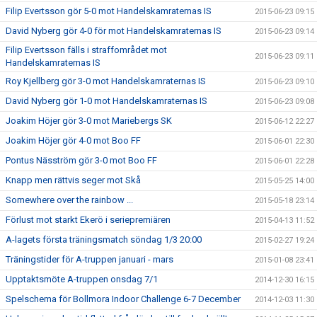
Filip Evertsson gör 5-0 mot Handelskamraternas IS
2015-06-23 09:15
David Nyberg gör 4-0 för mot Handelskamraternas IS
2015-06-23 09:14
Filip Evertsson fälls i straffområdet mot
2015-06-23 09:11
Handelskamraternas IS
Roy Kjellberg gör 3-0 mot Handelskamraternas IS
2015-06-23 09:10
David Nyberg gör 1-0 mot Handelskamraternas IS
2015-06-23 09:08
Joakim Höjer gör 3-0 mot Mariebergs SK
2015-06-12 22:27
Joakim Höjer gör 4-0 mot Boo FF
2015-06-01 22:30
Pontus Näsström gör 3-0 mot Boo FF
2015-06-01 22:28
Knapp men rättvis seger mot Skå
2015-05-25 14:00
Somewhere over the rainbow ...
2015-05-18 23:14
Förlust mot starkt Ekerö i seriepremiären
2015-04-13 11:52
A-lagets första träningsmatch söndag 1/3 20:00
2015-02-27 19:24
Träningstider för A-truppen januari - mars
2015-01-08 23:41
Upptaktsmöte A-truppen onsdag 7/1
2014-12-30 16:15
Spelschema för Bollmora Indoor Challenge 6-7 December
2014-12-03 11:30